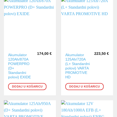
174,00
€
223,50
€
Akumulator
Akumulator
120Ah/870A
125Ah/720A
POWERPRO
(L+ Standardni
(D+
polovi) VARTA
Standardni
PROMOTIVE
polovi) EXIDE
HD
DODAJ U KOŠARICU
DODAJ U KOŠARICU