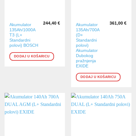
244,40
€
361,00
€
Akumulator
Akumulator
135Ah/1000A
135Ah/700A
T3 (L+
(D+
Standardni
Standardni
polovi) BOSCH
polovi)
Akumulator
Dubokog
DODAJ U KOŠARICU
pražnjenja
EXIDE
DODAJ U KOŠARICU