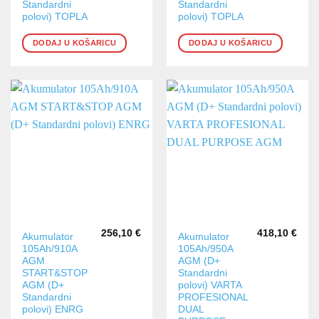
Standardni
Standardni
polovi) TOPLA
polovi) TOPLA
DODAJ U KOŠARICU
DODAJ U KOŠARICU
256,10
€
418,10
€
Akumulator
Akumulator
105Ah/910A
105Ah/950A
AGM
AGM (D+
START&STOP
Standardni
AGM (D+
polovi) VARTA
Standardni
PROFESIONAL
polovi) ENRG
DUAL