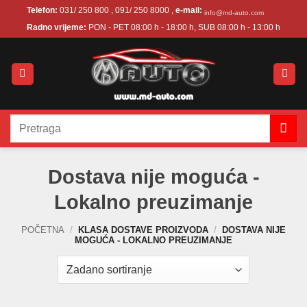
Skip
Telefon:
031/ 250 800 , 091/ 250 8000 ,
e-mail:
info@md-auto.com
to
Radno vrijeme:
PON - PET 08:00 h - 18:00 h, SUB 08:00 h - 13:00 h
content
Pretraži:
Dostava nije moguća -
Lokalno preuzimanje
POČETNA
/
KLASA DOSTAVE PROIZVODA
/
DOSTAVA NIJE
MOGUĆA - LOKALNO PREUZIMANJE