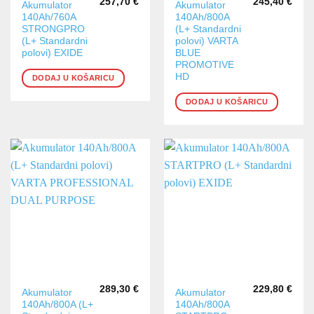
257,70
€
245,40
€
Akumulator
Akumulator
140Ah/760A
140Ah/800A
STRONGPRO
(L+ Standardni
(L+ Standardni
polovi) VARTA
polovi) EXIDE
BLUE
PROMOTIVE
HD
DODAJ U KOŠARICU
DODAJ U KOŠARICU
289,30
€
229,80
€
Akumulator
Akumulator
140Ah/800A (L+
140Ah/800A