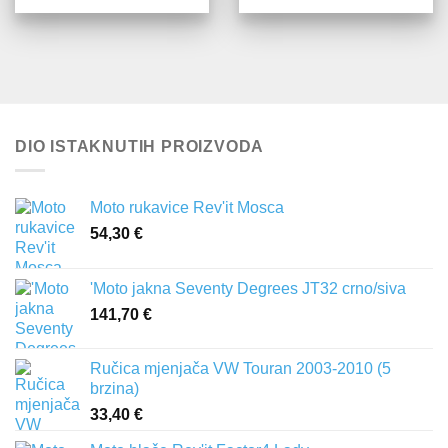
DIO ISTAKNUTIH PROIZVODA
Moto rukavice Rev'it Mosca
54,30
€
'Moto jakna Seventy Degrees JT32 crno/siva
141,70
€
Ručica mjenjača VW Touran 2003-2010 (5
brzina)
33,40
€