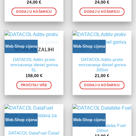
24,00
€
24,00
€
DODAJ U KOŠARICU
DODAJ U KOŠARICU
Web-Shop cijena
Web-Shop cijena
NEMA NA ZALIHI
DATACOL Aditiv protiv
DATACOL Aditiv protiv
smrzavanja diesel goriva
smrzavanja diesel goriva
5L
300ml
158,00
€
21,00
€
PROČITAJ VIŠE
DODAJ U KOŠARICU
Web-Shop cijena
Web-Shop cijena
DATACOL Databike Fuel
100ml
DATACOL DataFuel Čistač