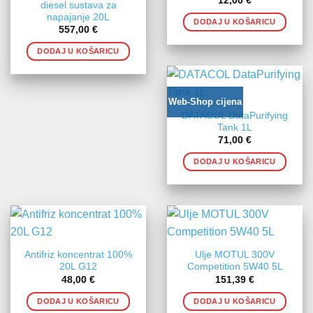
12,00
€
diesel sustava za
napajanje 20L
DODAJ U KOŠARICU
557,00
€
DODAJ U KOŠARICU
Web-Shop cijena
DATACOL DataPurifying
Tank 1L
71,00
€
DODAJ U KOŠARICU
Antifriz koncentrat 100%
Ulje MOTUL 300V
20L G12
Competition 5W40 5L
48,00
€
151,39
€
DODAJ U KOŠARICU
DODAJ U KOŠARICU