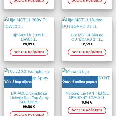
DODAJ U KOŠARICU
DODAJ U KOŠARICU
Ulje MOTUL 300V FL
Ulje MOTUL Marine
15W50 1L
OUTBOARD 2T 1L
26,09
€
12,59
€
DODAJ U KOŠARICU
DODAJ U KOŠARICU
Web-Shop cijena
Ostvari online popust
DATACOL Komplet za
Motorno ulje PANTHEROL
čišćenje DataFap Spray
SEMISYNT 10W40 1L
500+500ml
6,64
€
99,80
€
DODAJ U KOŠARICU
DODAJ U KOŠARICU