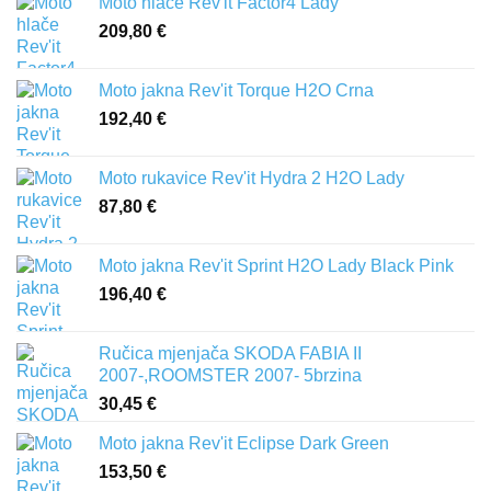
Moto hlače Rev'it Factor4 Lady
209,80
€
Moto jakna Rev'it Torque H2O Crna
192,40
€
Moto rukavice Rev'it Hydra 2 H2O Lady
87,80
€
Moto jakna Rev'it Sprint H2O Lady Black Pink
196,40
€
Ručica mjenjača SKODA FABIA II
2007-,ROOMSTER 2007- 5brzina
30,45
€
Moto jakna Rev'it Eclipse Dark Green
153,50
€