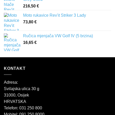
216,50
€
Moto rukavice Rev'it Striker 3 Lady
73,80
€
Ručica mjenjača VW Golf IV (5 brzina)
16,65
€
KONTAKT
Adresa:
Svilajska ulica 30 g
31000, Osijek
HRVATSKA
Telefon: 031 250 800
Mobitel: 091 250 8000