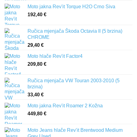
Moto jakna Rev'it Torque H2O Crno Siva
192,40
€
Ručica mjenjača Škoda Octavia II (5 brzina)
CHROME
29,40
€
Moto hlače Rev'it Factor4
209,80
€
Ručica mjenjača VW Touran 2003-2010 (5
brzina)
33,40
€
Moto jakna Rev'it Roamer 2 Kožna
449,80
€
Moto Jeans hlače Rev'it Brentwood Medium
Grey Used