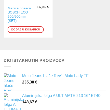
16,06
€
Metlice brisača
BOSCH ECO
600/600mm
(SET)
DODAJ U KOŠARICU
DIO ISTAKNUTIH PROIZVODA
Moto Jeans hlače Rev'it Moto Lady TF
235,30
€
Aluminijska felga A ULTIMATE 213 16″ ET40
148,67
€