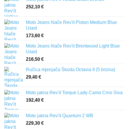
252,10
€
Moto Jeans hlače Rev'it Piston Medium Blue
Used
173,60
€
Moto Jeans hlače Rev'it Brentwood Light Blue
Used
216,50
€
Ručica mjenjača Škoda Octavia II (5 brzina)
29,40
€
Moto jakna Rev'it Torque Lady Camo Crno Siva
192,40
€
Moto jakna Rev'it Quantum 2 WB
229,30
€