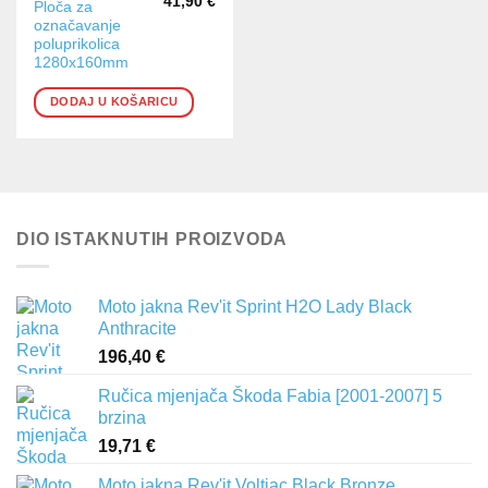
41,90
€
Ploča za
označavanje
poluprikolica
1280x160mm
DODAJ U KOŠARICU
DIO ISTAKNUTIH PROIZVODA
Moto jakna Rev'it Sprint H2O Lady Black
Anthracite
196,40
€
Ručica mjenjača Škoda Fabia [2001-2007] 5
brzina
19,71
€
Moto jakna Rev'it Voltiac Black Bronze