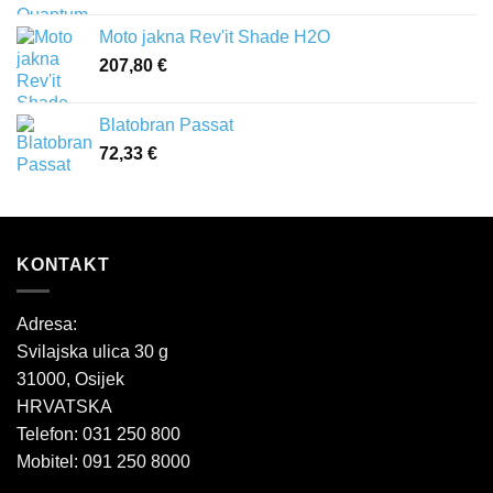
Moto jakna Rev'it Shade H2O
207,80
€
Blatobran Passat
72,33
€
KONTAKT
Adresa:
Svilajska ulica 30 g
31000, Osijek
HRVATSKA
Telefon: 031 250 800
Mobitel: 091 250 8000