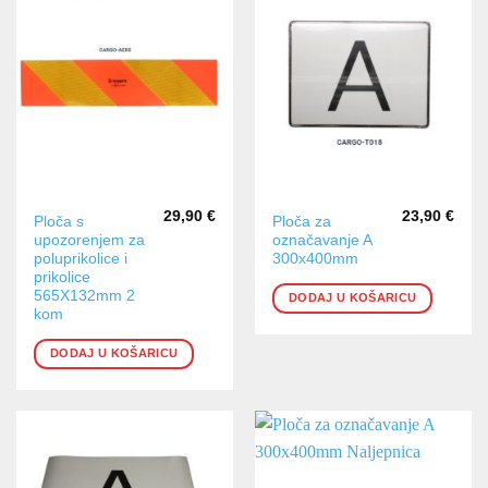
29,90
€
23,90
€
Ploča s
Ploča za
upozorenjem za
označavanje A
poluprikolice i
300x400mm
prikolice
565X132mm 2
DODAJ U KOŠARICU
kom
DODAJ U KOŠARICU