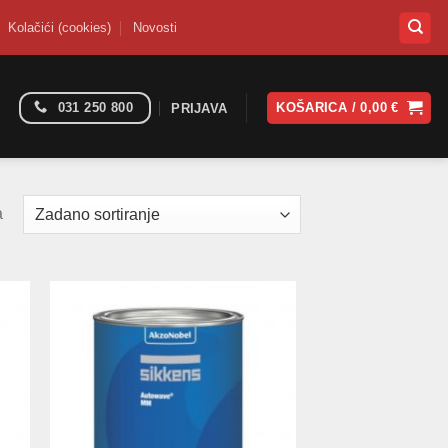
Kolačići (cookies)
Novosti
031 250 800
KOŠARICA /
0,00
€
PRIJAVA
a