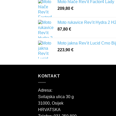
Moto hlače Rev'it Factor4 Lady
209,80
€
Moto rukavice Rev'it Hydra 2 H
87,80
€
Moto jakna Rev'it Lucid Crno Bi
223,90
€
KONTAKT
Adresa:
Svilajska ulica 30 g
31000, Osijek
HRVATSKA