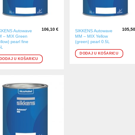
106,10
€
105,5
KKENS Autowave
SIKKENS Autowave
 – MIX Green
MM – MIX Yellow
llow) pearl fine
(green) pearl 0.5L
5L
DODAJ U KOŠARICU
DODAJ U KOŠARICU