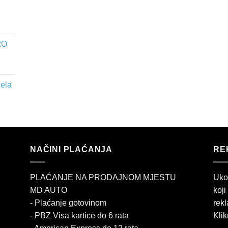
2O
jela
NAČINI PLAĆANJA
RE
PLAĆANJE NA PRODAJNOM MJESTU
Uko
MD AUTO
koji
- Plaćanje gotovinom
rekl
- PBZ Visa kartice do 6 rata
Klik