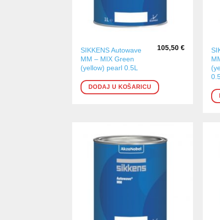
105,50
€
SIKKENS Autowave
SI
MM – MIX Green
MM
(yellow) pearl 0.5L
(ye
0.
DODAJ U KOŠARICU