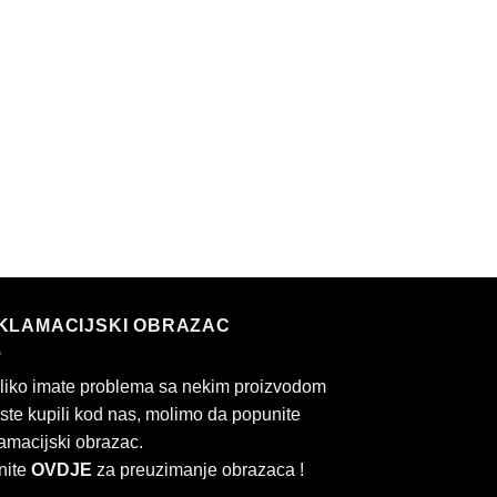
KLAMACIJSKI OBRAZAC
liko imate problema sa nekim proizvodom
 ste kupili kod nas, molimo da popunite
amacijski obrazac.
nite
OVDJE
za preuzimanje obrazaca !