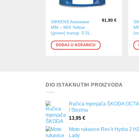
91,90
€
SIKKENS Autowave
SI
MM – MIX Yellow
MM
(green) transp. 0.5L
(o
DODAJ U KOŠARICU
DIO ISTAKNUTIH PROIZVODA
Ručica mjenjača ŠKODA OCTA
I 5brzina
13,95
€
Moto rukavice Rev'it Hydra 2 H
Lady