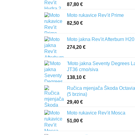
87,80
€
Moto rukavice Rev'it Prime
82,50
€
Moto jakna Rev'it Afterburn H20
274,20
€
'Moto jakna Seventy Degrees L
JT36 crno/siva
138,10
€
Ručica mjenjača Škoda Octavia 
(5 brzina)
29,40
€
Moto rukavice Rev'it Mosca
51,00
€