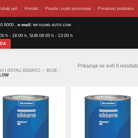
ošalji upit
Kontakt
Pravila i uvjeti poslovanja
Privatnost podataka
50 8000 ,
e-mail:
INFO@MD-AUTO.COM
0 h - 18:00 h, SUB 08:00 h - 13:00 h
ODA
Prikazuje se svih 6 rezultat
I I OSTALI DODATCI
/
BOJE -
LOW