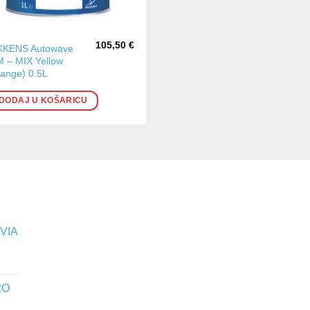
105,50
€
KKENS Autowave
 – MIX Yellow
range) 0.5L
DODAJ U KOŠARICU
VIA
2O