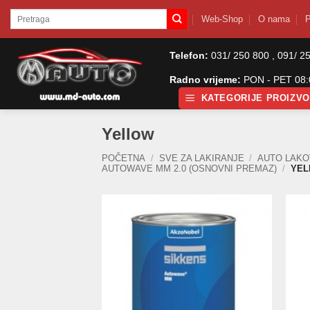
Skip
Pretraži:
Web-Shop
O nama
P
to
content
Telefon:
031/ 250 800 , 091/ 2
Radno vrijeme:
PON - PET 08:0
KATEGORIJE PROIZV
Yellow
POČETNA
/
SVE ZA LAKIRANJE
/
AUTO LAKOV
AUTOWAVE MM 2.0 (OSNOVNI PREMAZ)
/
YEL