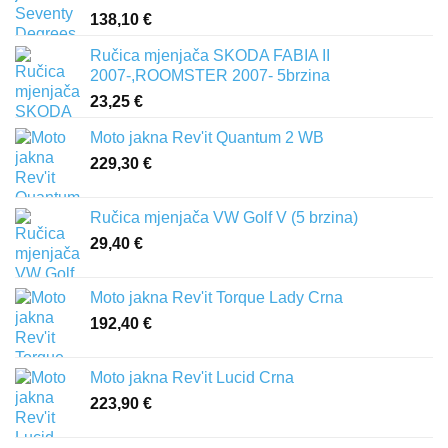
138,10
€
Ručica mjenjača SKODA FABIA II
2007-,ROOMSTER 2007- 5brzina
23,25
€
Moto jakna Rev'it Quantum 2 WB
229,30
€
Ručica mjenjača VW Golf V (5 brzina)
29,40
€
Moto jakna Rev'it Torque Lady Crna
192,40
€
Moto jakna Rev'it Lucid Crna
223,90
€