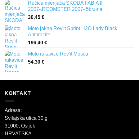
Ručica mjenjača SKODA FABIA II
2007-,ROOMSTER 2007- 5brzina
30,45
€
Moto jakna Rev'it Sprint H2O Lady Black
Anthracite
196,40
€
Moto rukavice Rev'it Mosca
54,30
€
KONTAKT
Adresa:
Svilajska ulica 30 g
31000, Osijek
HRVATSKA