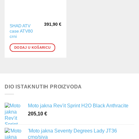
391,90
€
SHAD ATV
case ATV80
crni
DODAJ U KOŠARICU
DIO ISTAKNUTIH PROIZVODA
Moto jakna Rev'it Sprint H2O Black Anthracite
205,10
€
'Moto jakna Seventy Degrees Lady JT36
crno/siva