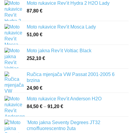
Moto rukavice Rev'it Hydra 2 H2O Lady
87,80
€
Moto rukavice Rev'it Mosca Lady
51,00
€
Moto jakna Rev'it Voltiac Black
252,10
€
Ručica mjenjača VW Passat 2001-2005 6
brzina
24,90
€
Moto rukavice Rev'it Anderson H2O
84,50
€
–
91,20
€
Raspon
cijena:
od
'Moto jakna Seventy Degrees JT32
84,50 €
crno/fluorescentno žuta
do