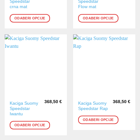
Speedstar
Speedstar
proizvod
proizvod
crna mat
Flow mat
ima
ima
više
više
ODABERI OPCIJE
ODABERI OPCIJE
varijanti.
varijanti.
Opcije
Opcije
se
se
mogu
mogu
odabrati
odabrati
na
na
stranici
stranici
proizvoda
proizvoda
368,50
€
368,50
€
Ovaj
Ovaj
Kaciga Suomy
Kaciga Suomy
Speedstar
Speedstar Rap
proizvod
proizvod
Iwantu
ima
ima
ODABERI OPCIJE
više
više
ODABERI OPCIJE
varijanti.
varijanti.
Opcije
Opcije