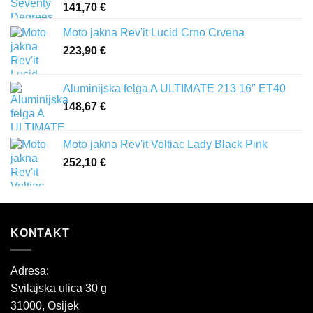
141,70
€
91,20 €
Moto jakna Rev'it Lucid Crno Crvena
223,90
€
Aluminijska felga A ULTIMATE 213 16″ ET40
148,67
€
Moto jakna Rev'it Voltiac Lady Black Pink
252,10
€
KONTAKT
Adresa:
Svilajska ulica 30 g
31000, Osijek