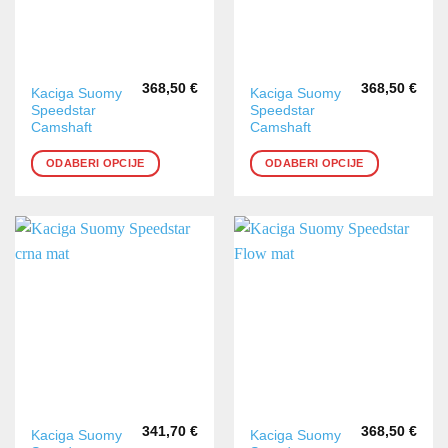
368,50
€
368,50
€
Ovaj
Ovaj
Kaciga Suomy
Kaciga Suomy
Speedstar
Speedstar
proizvod
proizvod
Camshaft
Camshaft
ima
ima
više
više
ODABERI OPCIJE
ODABERI OPCIJE
varijanti.
varijanti.
Opcije
Opcije
se
se
mogu
mogu
odabrati
odabrati
na
na
stranici
stranici
proizvoda
proizvoda
341,70
€
368,50
€
Ovaj
Ovaj
Kaciga Suomy
Kaciga Suomy