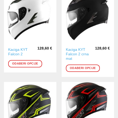
128,60
€
128,60
€
Ovaj
Ovaj
Kaciga KYT
Kaciga KYT
Falcon 2
Falcon 2 crna
proizvod
proizvod
mat
ima
ima
ODABERI OPCIJE
više
više
ODABERI OPCIJE
varijanti.
varijanti.
Opcije
Opcije
se
se
mogu
mogu
odabrati
odabrati
na
na
stranici
stranici
proizvoda
proizvoda