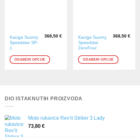
proizvoda
proizvoda
368,50
€
368,50
€
Ovaj
Ovaj
Kaciga Suomy
Kaciga Suomy
Speedstar SP-
Speedstar
proizvod
proizvod
1
ZeroFour
ima
ima
više
više
ODABERI OPCIJE
ODABERI OPCIJE
varijanti.
varijanti.
Opcije
Opcije
se
se
mogu
mogu
odabrati
odabrati
na
na
DIO ISTAKNUTIH PROIZVODA
stranici
stranici
proizvoda
proizvoda
Moto rukavice Rev'it Striker 3 Lady
73,80
€