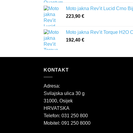
Moto jakna Rev'it Lucid Crno Bi
223,90
€
Moto jakna Rev'it Torque H2O 
192,40
€
KONTAKT
Adresa:
Svilajska ulica 30 g
31000, Osijek
HRVATSKA
Telefon: 031 250 800
Mobitel: 091 250 8000