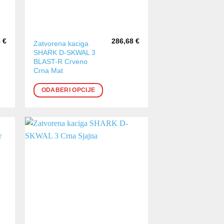
8
€
286,68
€
Ovaj
Zatvorena kaciga
SHARK D-SKWAL 3
proizvod
BLAST-R Crveno
ima
Crna Mat
više
varijanti.
ODABERI OPCIJE
Opcije
se
mogu
odabrati
na
stranici
proizvoda