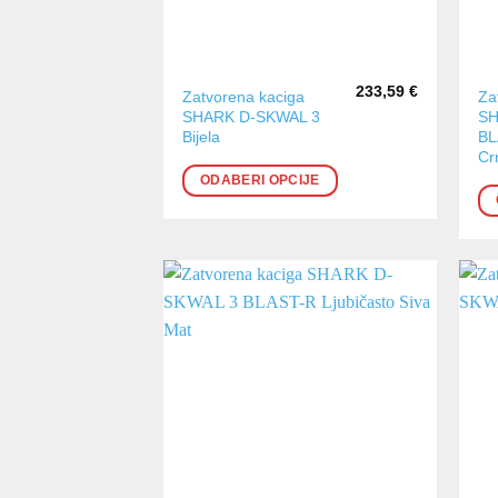
233,59
€
Ovaj
Ov
Zatvorena kaciga
Za
SHARK D-SKWAL 3
SH
proizvod
pr
Bijela
BL
ima
im
Cr
više
vi
ODABERI OPCIJE
varijanti.
var
Opcije
Op
se
se
mogu
m
odabrati
od
na
na
stranici
str
proizvoda
pr