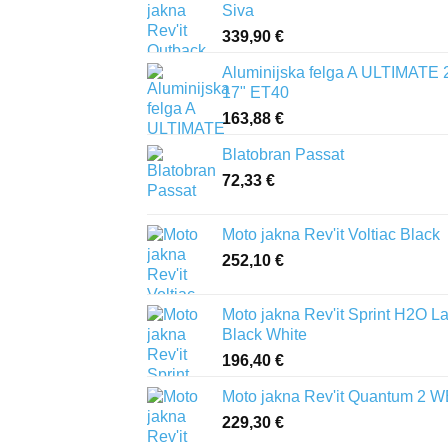
Siva
339,90
€
Aluminijska felga A ULTIMATE 
17" ET40
163,88
€
Blatobran Passat
72,33
€
Moto jakna Rev'it Voltiac Black
252,10
€
Moto jakna Rev'it Sprint H2O L
Black White
196,40
€
Moto jakna Rev'it Quantum 2 
229,30
€