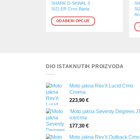
SHARK D-SKWAL 3
SH
proizvod
pr
SIZLER Crno Bijela
SI
ima
im
An
više
vi
ODABERI OPCIJE
varijanti.
var
Opcije
Op
se
se
mogu
m
odabrati
od
na
na
DIO ISTAKNUTIH PROIZVODA
stranici
str
proizvoda
pr
Moto jakna Rev'it Lucid Crno
Crvena
223,90
€
'Moto jakna Seventy Degrees J
ice/crna
177,30
€
Moto jakna Rev'it Outback Crno