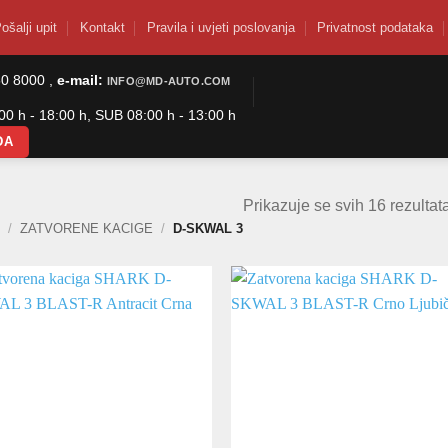
ošalji upit
Kontakt
Pravila i uvjeti poslovanja
Privatnost podataka
50 8000 ,
e-mail:
INFO@MD-AUTO.COM
0 h - 18:00 h, SUB 08:00 h - 13:00 h
DA
Prikazuje se svih 16 rezultat
K
/
ZATVORENE KACIGE
/
D-SKWAL 3