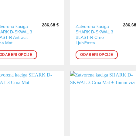
286,68
€
286,6
aj
Ovaj
tvorena kaciga
Zatvorena kaciga
ARK D-SKWAL 3
SHARK D-SKWAL 3
oizvod
proizvod
AST-R Antracit
BLAST-R Crno
a
ima
na Mat
Ljubičasta
še
više
ijanti.
varijanti.
ODABERI OPCIJE
ODABERI OPCIJE
cije
Opcije
se
ogu
mogu
abrati
odabrati
na
anici
stranici
oizvoda
proizvoda