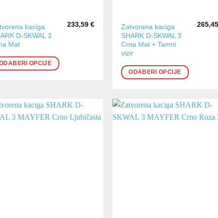
233,59
€
265,4
aj
Ovaj
tvorena kaciga
Zatvorena kaciga
ARK D-SKWAL 3
SHARK D-SKWAL 3
oizvod
proizvod
na Mat
Crna Mat + Tamni
a
ima
vizir
še
više
ODABERI OPCIJE
ijanti.
varijanti.
ODABERI OPCIJE
cije
Opcije
se
ogu
mogu
abrati
odabrati
na
anici
stranici
oizvoda
proizvoda