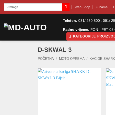
Skip
Pretraži:
Web-Shop
O nama
P
to
content
Telefon:
031/ 250 800 , 091/ 2
Radno vrijeme:
PON - PET 08:0
KATEGORIJE PROIZVO
D-SKWAL 3
POČETNA
/
MOTO OPREMA
/
KACIGE SHAR