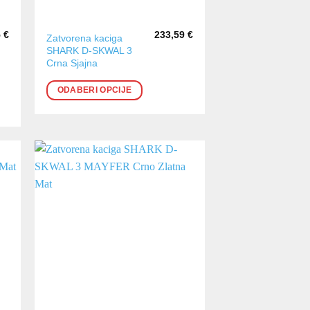
5
€
233,59
€
Ovaj
Zatvorena kaciga
SHARK D-SKWAL 3
proizvod
Crna Sjajna
ima
više
ODABERI OPCIJE
varijanti.
Opcije
se
mogu
odabrati
na
stranici
proizvoda