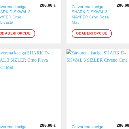
286,68
€
286,6
aj
Ovaj
tvorena kaciga
Zatvorena kaciga
ARK D-SKWAL 3
SHARK D-SKWAL 3
oizvod
proizvod
YFER Crno
MAYFER Crno Roza
a
ima
ubičasta
Mat
še
više
ijanti.
varijanti.
ODABERI OPCIJE
ODABERI OPCIJE
cije
Opcije
se
ogu
mogu
abrati
odabrati
na
anici
stranici
oizvoda
proizvoda
286,68
€
286,6
aj
Ovaj
tvorena kaciga
Zatvorena kaciga