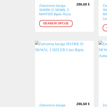
286,68
€
Ovaj
Ov
Zatvorena kaciga
Za
SHARK D-SKWAL 3
SH
proizvod
pr
MAYFER Bijelo Roza
MA
ima
im
Lj
više
vi
ODABERI OPCIJE
varijanti.
var
Opcije
Op
se
se
mogu
m
odabrati
od
na
na
stranici
str
proizvoda
pr
286,68
€
Ovaj
Ov
Zatvorena kaciga
Za