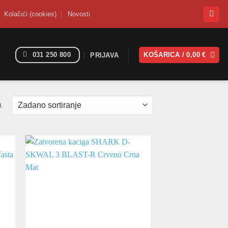
Kolačići (cookies)
Novosti
031 250 800
KOŠARICA /
0,00
€
PRIJAVA
a