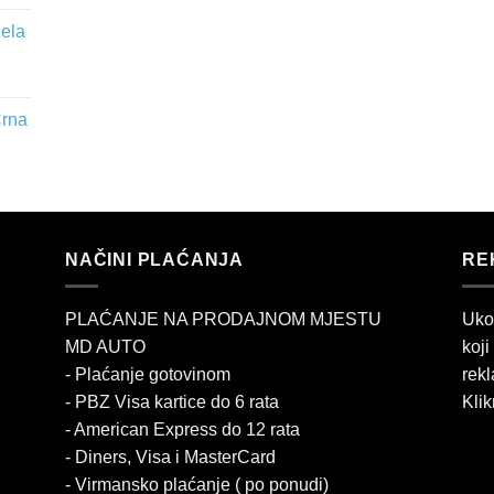
jela
Crna
NAČINI PLAĆANJA
RE
PLAĆANJE NA PRODAJNOM MJESTU
Uko
MD AUTO
koji
- Plaćanje gotovinom
rekl
- PBZ Visa kartice do 6 rata
Klik
- American Express do 12 rata
- Diners, Visa i MasterCard
- Virmansko plaćanje ( po ponudi)