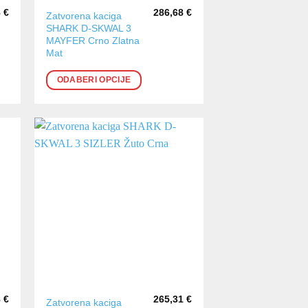
8
€
286,68
€
Ovaj
Zatvorena kaciga
SHARK D-SKWAL 3
proizvod
MAYFER Crno Zlatna
ima
Mat
više
varijanti.
ODABERI OPCIJE
Opcije
se
mogu
odabrati
na
stranici
proizvoda
8
€
265,31
€
Ovaj
Zatvorena kaciga