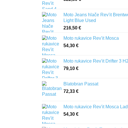
Moto Jeans hlače Rev'it Brent
Light Blue Used
216,50
€
Moto rukavice Rev'it Mosca
54,30
€
Moto rukavice Rev'it Drifter 3 H
79,10
€
Blatobran Passat
72,33
€
Moto rukavice Rev'it Mosca Lad
54,30
€