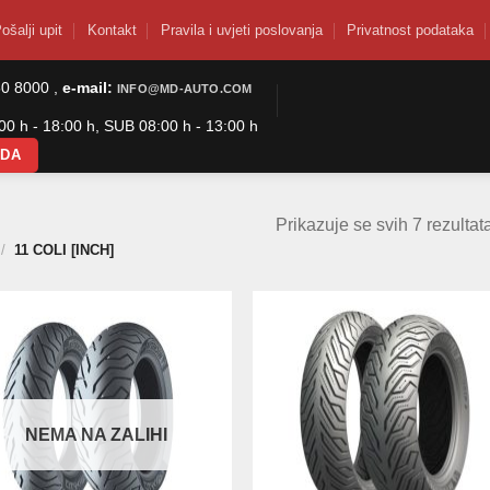
ošalji upit
Kontakt
Pravila i uvjeti poslovanja
Privatnost podataka
50 8000 ,
e-mail:
INFO@MD-AUTO.COM
0 h - 18:00 h, SUB 08:00 h - 13:00 h
ODA
Prikazuje se svih 7 rezultat
/
11 COLI [INCH]
NEMA NA ZALIHI