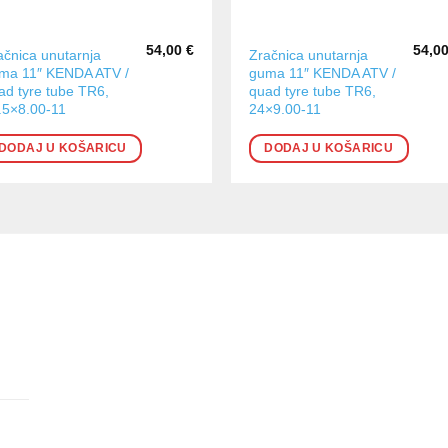
54,00
€
54,0
ačnica unutarnja
Zračnica unutarnja
ma 11″ KENDA ATV /
guma 11″ KENDA ATV /
ad tyre tube TR6,
quad tyre tube TR6,
.5×8.00-11
24×9.00-11
DODAJ U KOŠARICU
DODAJ U KOŠARICU