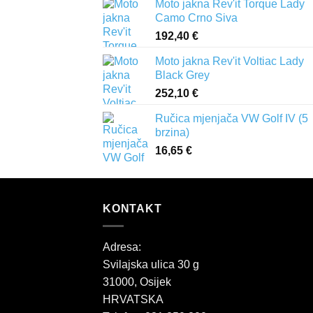
Moto jakna Rev'it Torque Lady
Camo Crno Siva
192,40
€
Moto jakna Rev'it Voltiac Lady
Black Grey
252,10
€
Ručica mjenjača VW Golf IV (5
brzina)
16,65
€
KONTAKT
Adresa:
Svilajska ulica 30 g
31000, Osijek
HRVATSKA