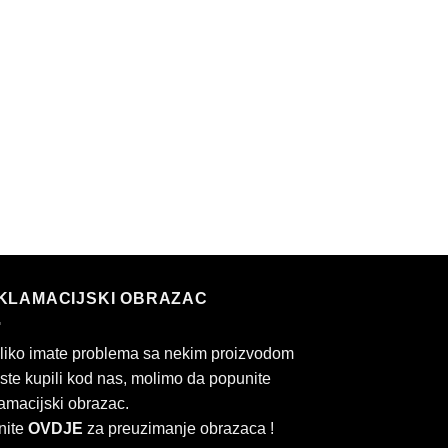
KLAMACIJSKI OBRAZAC
liko imate problema sa nekim proizvodom
 ste kupili kod nas, molimo da popunite
amacijski obrazac.
nite
OVDJE
za preuzimanje obrazaca !