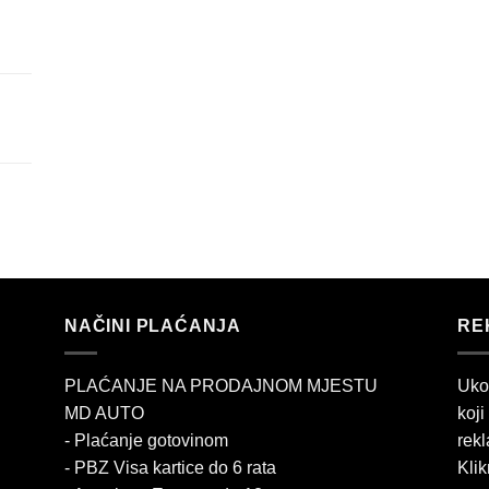
NAČINI PLAĆANJA
RE
PLAĆANJE NA PRODAJNOM MJESTU
Uko
MD AUTO
koji
- Plaćanje gotovinom
rekl
- PBZ Visa kartice do 6 rata
Klik