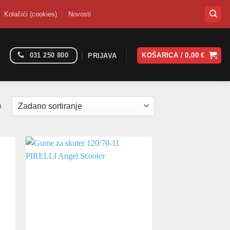
Kolačići (cookies)
Novosti
031 250 800
KOŠARICA /
0,00
€
PRIJAVA
a