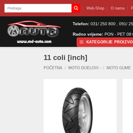
Skip
Pretraži:
Web-Shop
O nama
P
to
content
Telefon:
031/ 250 800 , 091/ 2
Radno vrijeme:
PON - PET 08:0
KATEGORIJE PROIZV
11 coli [inch]
POČETNA
/
MOTO DIJELOVI -
/
MOTO GUME