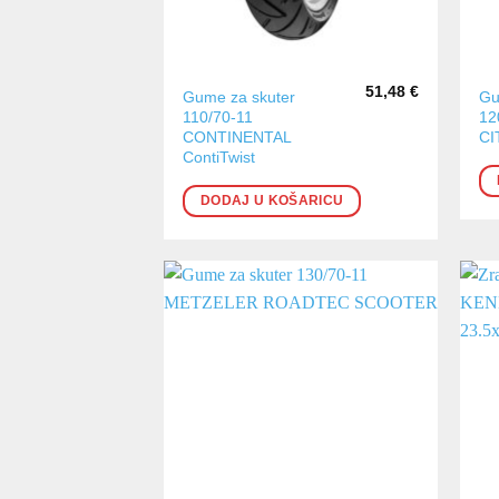
51,48
€
Gume za skuter
Gu
110/70-11
12
CONTINENTAL
CI
ContiTwist
DODAJ U KOŠARICU