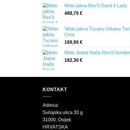
Moto jakna Rev'it Sand 4 Lady
488,70
€
'Moto jakna Tucano Urbano Twi
Crna
169,90
€
Moto Jeans hlače Rev'it Vendo
182,30
€
KONTAKT
Adresa:
Svilajska ulica 30 g
31000, Osijek
HRVATSKA