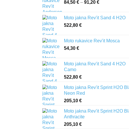
84,50
€
–
91,20
€
Raspon
cijena:
od
Moto jakna Rev'it Sand 4 H2O
84,50 €
522,80
€
do
91,20 €
Moto rukavice Rev'it Mosca
54,30
€
Moto jakna Rev'it Sand 4 H2O
Camo
522,80
€
Moto jakna Rev'it Sprint H2O B
Neon Red
205,10
€
Moto jakna Rev'it Sprint H2O B
Anthracite
205,10
€