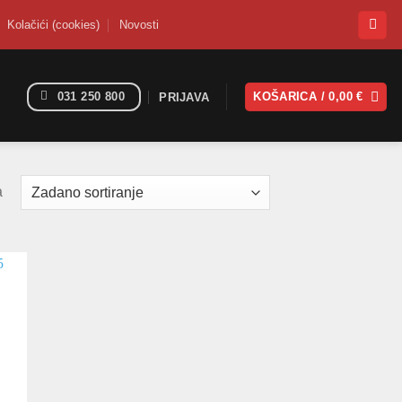
Kolačići (cookies)
Novosti
031 250 800
KOŠARICA /
0,00
€
PRIJAVA
a