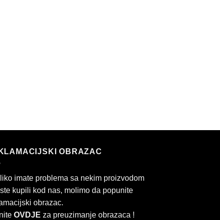
KLAMACIJSKI OBRAZAC
liko imate problema sa nekim proizvodom
 ste kupili kod nas, molimo da popunite
amacijski obrazac.
nite
OVDJE
za preuzimanje obrazaca !