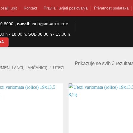
ošalji upit
Kontakt
Pravila i uvjeti poslovanja
Privatnost podataka
50 8000 ,
e-mail:
INFO@MD-AUTO.COM
0 h - 18:00 h, SUB 08:00 h - 13:00 h
DA
Prikazuje se svih 3 rezultat
MEN, LANCI, LANČANICI)
/
UTEZI