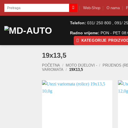
Skip
Pretraži:
Web-Shop
O nama
P
to
content
Telefon:
031/ 250 800 , 091/ 2
Radno vrijeme:
PON - PET 08:0
KATEGORIJE PROIZVO
19x13,5
POČETNA
/
MOTO DIJELOVI -
/
PRIJENOS (RE
VARIOMATA
/
19X13,5