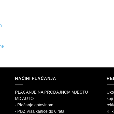
n
me
NAČINI PLAĆANJA
RE
PLAĆANJE NA PRODAJNOM MJESTU
Uko
MD AUTO
koji
- Plaćanje gotovinom
rekl
- PBZ Visa kartice do 6 rata
Klik