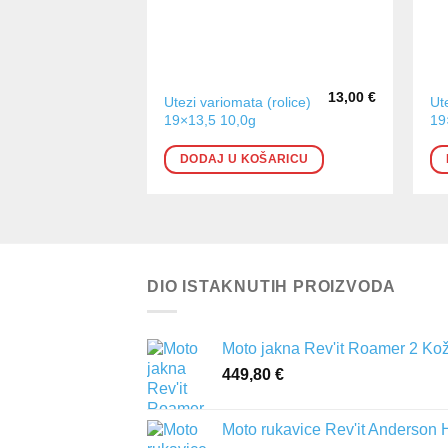
13,00
€
Utezi variomata (rolice)
Ut
19×13,5 10,0g
19
DODAJ U KOŠARICU
DIO ISTAKNUTIH PROIZVODA
Moto jakna Rev'it Roamer 2 Ko
449,80
€
Moto rukavice Rev'it Anderson