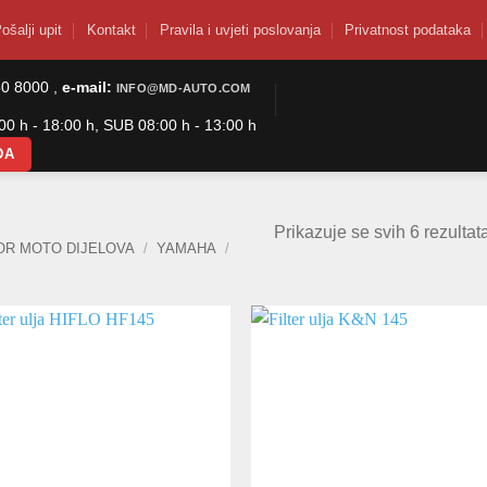
ošalji upit
Kontakt
Pravila i uvjeti poslovanja
Privatnost podataka
50 8000 ,
e-mail:
INFO@MD-AUTO.COM
0 h - 18:00 h, SUB 08:00 h - 13:00 h
DA
Prikazuje se svih 6 rezultat
OR MOTO DIJELOVA
/
YAMAHA
/