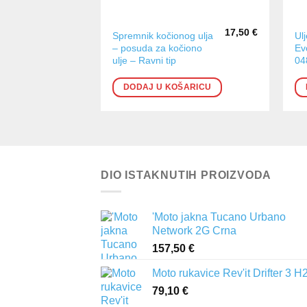
17,50
€
Spremnik kočionog ulja
Ul
– posuda za kočiono
Ev
ulje – Ravni tip
04
DODAJ U KOŠARICU
DIO ISTAKNUTIH PROIZVODA
'Moto jakna Tucano Urbano
Network 2G Crna
157,50
€
Moto rukavice Rev'it Drifter 3 H
79,10
€