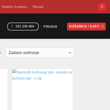
Kolačići (cookies)
Novosti
031 250 800
KOŠARICA /
0,00
€
PRIJAVA
a