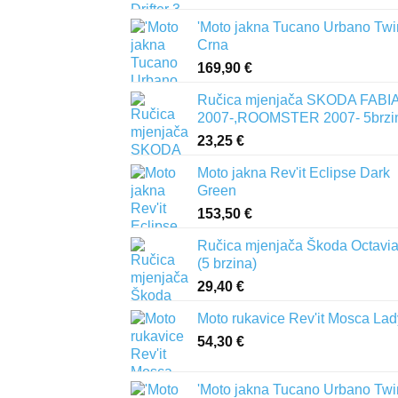
'Moto jakna Tucano Urbano Twi
Crna
169,90
€
Ručica mjenjača SKODA FABIA 
2007-,ROOMSTER 2007- 5brzi
23,25
€
Moto jakna Rev'it Eclipse Dark
Green
153,50
€
Ručica mjenjača Škoda Octavia 
(5 brzina)
29,40
€
Moto rukavice Rev'it Mosca Lad
54,30
€
'Moto jakna Tucano Urbano Twi