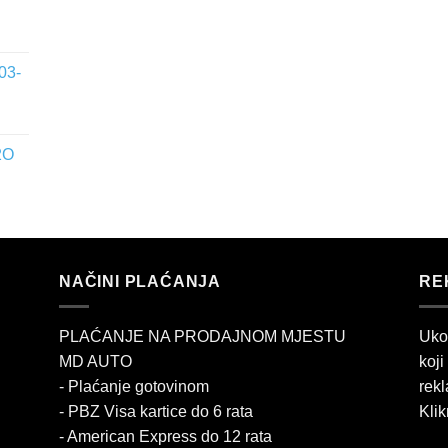
03-
2O
NAČINI PLAĆANJA
RE
PLAĆANJE NA PRODAJNOM MJESTU
Uko
MD AUTO
koji
- Plaćanje gotovinom
rekl
- PBZ Visa kartice do 6 rata
Klik
- American Express do 12 rata