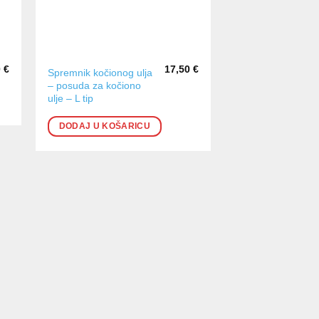
0
€
17,50
€
Spremnik kočionog ulja
– posuda za kočiono
ulje – L tip
DODAJ U KOŠARICU