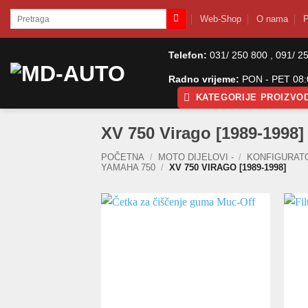
Skip
Pretraži:
Web-Shop
O nama
P
to
content
Telefon:
031/ 250 800 , 091/ 2
Radno vrijeme:
PON - PET 08:0
KATEGORIJE PROIZVO
XV 750 Virago [1989-1998]
POČETNA
/
MOTO DIJELOVI -
/
KONFIGURAT
YAMAHA 750
/
XV 750 VIRAGO [1989-1998]