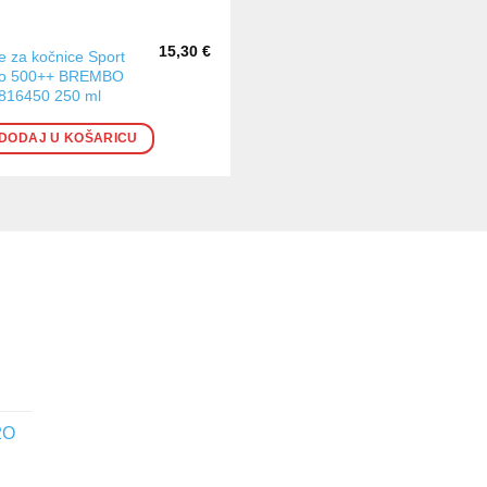
15,30
€
je za kočnice Sport
o 500++ BREMBO
816450 250 ml
DODAJ U KOŠARICU
2O