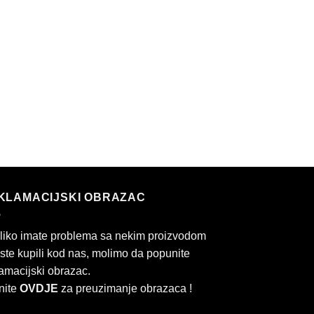
KLAMACIJSKI OBRAZAC
liko imate problema sa nekim proizvodom
 ste kupili kod nas, molimo da popunite
amacijski obrazac.
nite
OVDJE
za preuzimanje obrazaca !