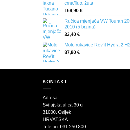
crna/fluo. žuta
169,90
€
Ručica mjenjača VW Touran 20
2010 (5 brzina)
33,40
€
Moto rukavice Rev'it Hydra 2 H
87,80
€
KONTAKT
Adresa:
Svilajska ulica 30 g
31000, Osijek
HRVATSKA
Telefon: 031 250 800