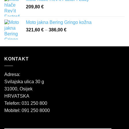
209,80
€
Moto jakna Bering Gringo kožna
321,60
€
–
386,00
€
Raspon
cijena:
od
321,60 €
do
KONTAKT
386,00 €
Adresa:
Svilajska ulica 30 g
31000, Osijek
HRVATSKA
Telefon: 031 250 800
Mobitel: 091 250 8000