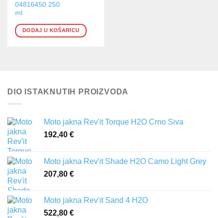
04816450 250
ml
DODAJ U KOŠARICU
DIO ISTAKNUTIH PROIZVODA
Moto jakna Rev'it Torque H2O Crno Siva
192,40
€
Moto jakna Rev'it Shade H2O Camo Light Grey
207,80
€
Moto jakna Rev'it Sand 4 H2O
522,80
€