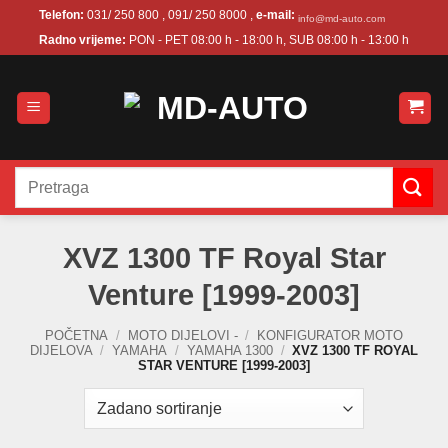
Skip
Telefon:
031/ 250 800 , 091/ 250 8000 ,
e-mail:
info@md-auto.com
to
Radno vrijeme:
PON - PET 08:00 h - 18:00 h, SUB 08:00 h - 13:00 h
content
Pretraži:
XVZ 1300 TF Royal Star
Venture [1999-2003]
POČETNA
/
MOTO DIJELOVI -
/
KONFIGURATOR MOTO
DIJELOVA
/
YAMAHA
/
YAMAHA 1300
/
XVZ 1300 TF ROYAL
STAR VENTURE [1999-2003]