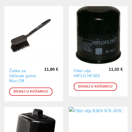
11,80
€
11,02
€
Četka za
Filter ulja
čiščenje guma
HIFLO HF303
Muc-Off
DODAJ U KOŠARICU
DODAJ U KOŠARICU