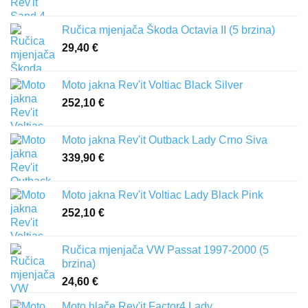
Ručica mjenjača Škoda Octavia II (5 brzina)
29,40
€
Moto jakna Rev'it Voltiac Black Silver
252,10
€
Moto jakna Rev'it Outback Lady Crno Siva
339,90
€
Moto jakna Rev'it Voltiac Lady Black Pink
252,10
€
Ručica mjenjača VW Passat 1997-2000 (5
brzina)
24,60
€
Moto hlače Rev'it Factor4 Lady