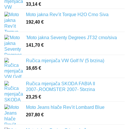
33,14
€
Moto jakna Rev'it Torque H2O Crno Siva
192,40
€
'Moto jakna Seventy Degrees JT32 crno/siva
141,70
€
Ručica mjenjača VW Golf IV (5 brzina)
16,65
€
Ručica mjenjača SKODA FABIA II
2007-,ROOMSTER 2007- 5brzina
23,25
€
Moto Jeans hlače Rev'it Lombard Blue
207,80
€