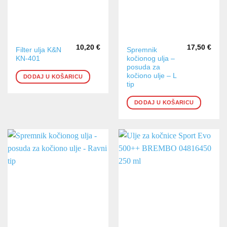
10,20
€
17,50
€
Filter ulja K&N
Spremnik
KN-401
kočionog ulja –
posuda za
kočiono ulje – L
DODAJ U KOŠARICU
tip
DODAJ U KOŠARICU