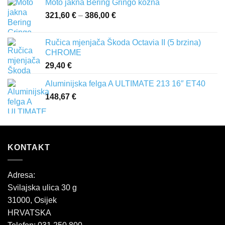
Moto jakna Bering Gringo kožna
321,60
€
–
386,00
€
Raspon
cijena:
od
Ručica mjenjača Škoda Octavia II (5 brzina)
321,60 €
CHROME
do
29,40
€
386,00 €
Aluminijska felga A ULTIMATE 213 16″ ET40
148,67
€
KONTAKT
Adresa:
Svilajska ulica 30 g
31000, Osijek
HRVATSKA