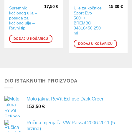
17,50
€
15,30
€
Spremnik
Ulje za kočnice
kočionog ulja –
Sport Evo
posuda za
500++
kočiono ulje –
BREMBO
Ravni tip
04816450 250
ml
DODAJ U KOŠARICU
DODAJ U KOŠARICU
DIO ISTAKNUTIH PROIZVODA
Moto jakna Rev'it Eclipse Dark Green
153,50
€
Ručica mjenjača VW Passat 2006-2011 (5
brzina)