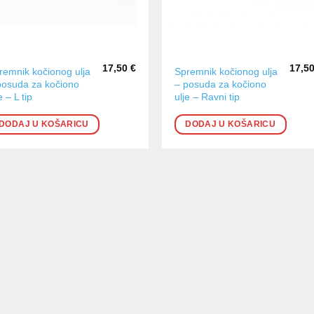
17,50
€
17,5
remnik kočionog ulja
Spremnik kočionog ulja
posuda za kočiono
– posuda za kočiono
e – L tip
ulje – Ravni tip
DODAJ U KOŠARICU
DODAJ U KOŠARICU