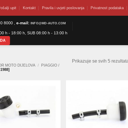
ošalji upit
Kontakt
Pravila i uvjeti poslovanja
Privatnost podataka
50 8000 ,
e-mail:
INFO@MD-AUTO.COM
0 h - 18:00 h, SUB 08:00 h - 13:00 h
ODA
Prikazuje se svih 5 rezultat
OR MOTO DIJELOVA
/
PIAGGIO /
-1988]