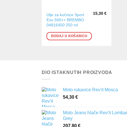
15,30
€
Ulje za kočnice Sport
Evo 500++ BREMBO
04816450 250 ml
DODAJ U KOŠARICU
DIO ISTAKNUTIH PROIZVODA
Moto rukavice Rev'it Mosca
54,30
€
Moto Jeans hlače Rev'it Lomba
Grey
207,80
€