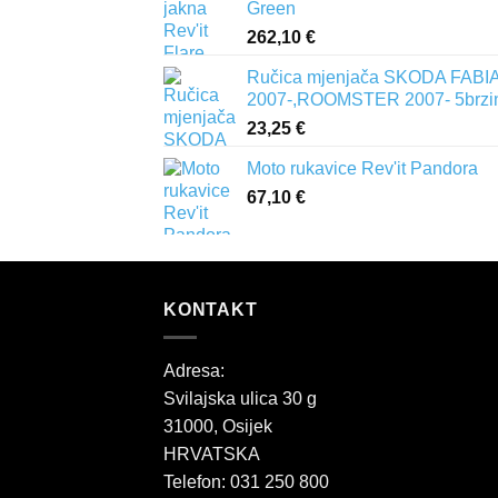
Green
262,10
€
Ručica mjenjača SKODA FABIA 
2007-,ROOMSTER 2007- 5brzi
23,25
€
Moto rukavice Rev'it Pandora
67,10
€
KONTAKT
Adresa:
Svilajska ulica 30 g
31000, Osijek
HRVATSKA
Telefon: 031 250 800