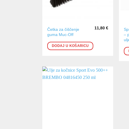
11,80
€
Četka za čiščenje
Sp
guma Muc-Off
– 
ulj
DODAJ U KOŠARICU