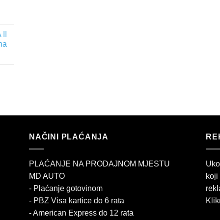
II
na
NAČINI PLAĆANJA
RE
PLAĆANJE NA PRODAJNOM MJESTU
Uko
MD AUTO
koji
- Plaćanje gotovinom
rekl
- PBZ Visa kartice do 6 rata
Klik
- American Express do 12 rata