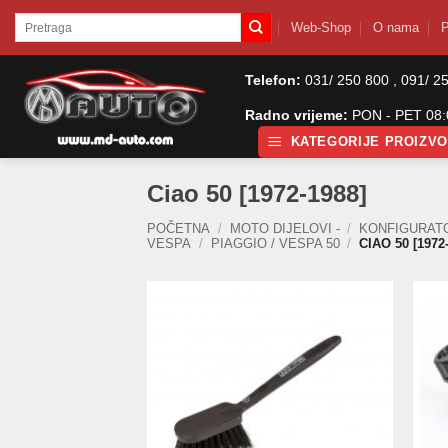
Skip
Pretraži:
Web-Shop
O nama
P
to
content
Telefon:
031/ 250 800 , 091/ 2
Radno vrijeme:
PON - PET 08:0
KATEGORIJE PROIZV
Ciao 50 [1972-1988]
POČETNA
/
MOTO DIJELOVI -
/
KONFIGURAT
VESPA
/
PIAGGIO / VESPA 50
/
CIAO 50 [1972