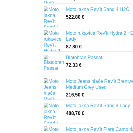
Moto jakna Rev'it Sand 4 H2O
522,80
€
Moto rukavice Rev'it Hydra 2 H
Lady
87,80
€
Blatobran Passat
72,33
€
Moto Jeans hlače Rev'it Brent
Medium Grey Used
216,50
€
Moto jakna Rev'it Sand 4 Lady
488,70
€
Moto jakna Rev'it Flare Camo d