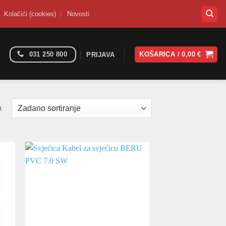
Kolačići (cookies)
Novosti
031 250 800
KOŠARICA /
0,00
€
PRIJAVA
a