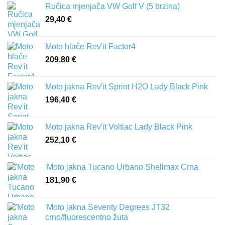
Ručica mjenjača VW Golf V (5 brzina)
29,40
€
Moto hlače Rev'it Factor4
209,80
€
Moto jakna Rev'it Sprint H2O Lady Black Pink
196,40
€
Moto jakna Rev'it Voltiac Lady Black Pink
252,10
€
'Moto jakna Tucano Urbano Shellmax Crna
181,90
€
'Moto jakna Seventy Degrees JT32
crno/fluorescentno žuta