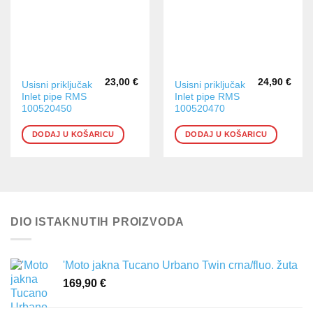
23,00
€
24,90
€
Usisni priključak
Usisni priključak
Inlet pipe RMS
Inlet pipe RMS
100520450
100520470
DODAJ U KOŠARICU
DODAJ U KOŠARICU
DIO ISTAKNUTIH PROIZVODA
'Moto jakna Tucano Urbano Twin crna/fluo. žuta
169,90
€