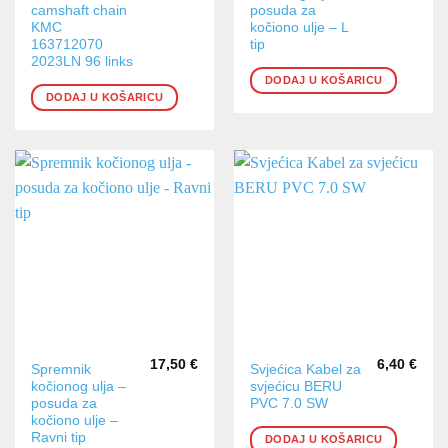
camshaft chain
posuda za
KMC
kočiono ulje – L
163712070
tip
2023LN 96 links
DODAJ U KOŠARICU
DODAJ U KOŠARICU
17,50
€
6,40
€
Spremnik
Svjećica Kabel za
kočionog ulja –
svjećicu BERU
posuda za
PVC 7.0 SW
kočiono ulje –
Ravni tip
DODAJ U KOŠARICU