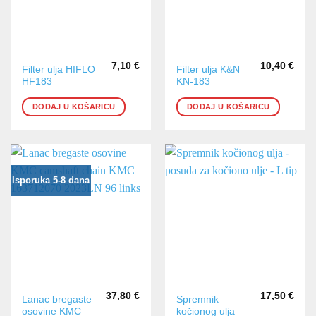
7,10
€
10,40
€
Filter ulja HIFLO
Filter ulja K&N
HF183
KN-183
DODAJ U KOŠARICU
DODAJ U KOŠARICU
Isporuka 5-8 dana
37,80
€
17,50
€
Lanac bregaste
Spremnik
osovine KMC
kočionog ulja –