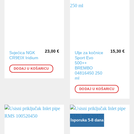
23,00
€
15,30
€
Svjećica NGK
Ulje za kočnice
CR9EIX Iridium
Sport Evo
500++
BREMBO
DODAJ U KOŠARICU
04816450 250
ml
DODAJ U KOŠARICU
Isporuka 5-8 dana