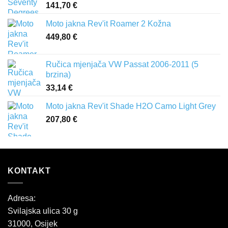
141,70
€
Moto jakna Rev'it Roamer 2 Kožna
449,80
€
Ručica mjenjača VW Passat 2006-2011 (5
brzina)
33,14
€
Moto jakna Rev'it Shade H2O Camo Light Grey
207,80
€
KONTAKT
Adresa:
Svilajska ulica 30 g
31000, Osijek