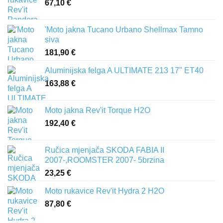
67,10
€
'Moto jakna Tucano Urbano Shellmax Tamno
siva
181,90
€
Aluminijska felga A ULTIMATE 213 17" ET40
163,88
€
Moto jakna Rev'it Torque H2O
192,40
€
Ručica mjenjača SKODA FABIA II
2007-,ROOMSTER 2007- 5brzina
23,25
€
Moto rukavice Rev'it Hydra 2 H2O
87,80
€