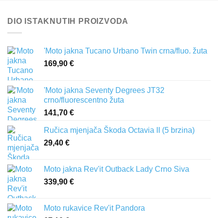
DIO ISTAKNUTIH PROIZVODA
'Moto jakna Tucano Urbano Twin crna/fluo. žuta
169,90
€
'Moto jakna Seventy Degrees JT32
crno/fluorescentno žuta
141,70
€
Ručica mjenjača Škoda Octavia II (5 brzina)
29,40
€
Moto jakna Rev'it Outback Lady Crno Siva
339,90
€
Moto rukavice Rev'it Pandora