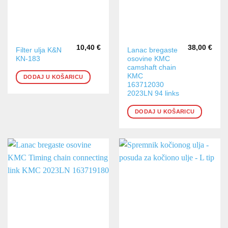
10,40
€
38,00
€
Filter ulja K&N
Lanac bregaste
KN-183
osovine KMC
camshaft chain
KMC
DODAJ U KOŠARICU
163712030
2023LN 94 links
DODAJ U KOŠARICU