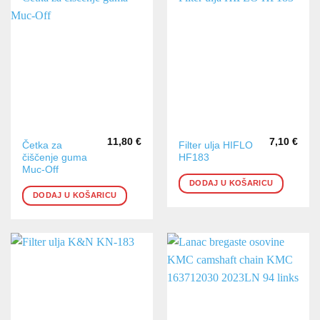
11,80
€
7,10
€
Četka za
Filter ulja HIFLO
čiščenje guma
HF183
Muc-Off
DODAJ U KOŠARICU
DODAJ U KOŠARICU