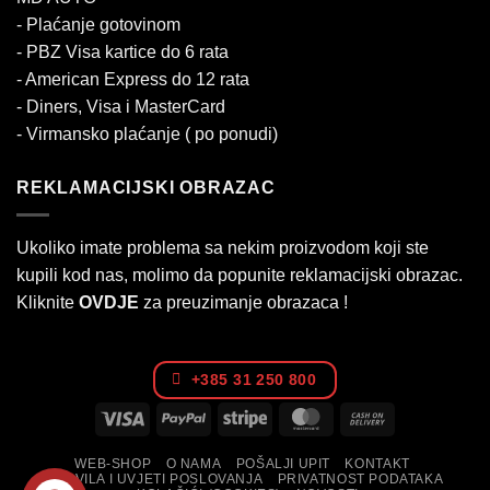
- Plaćanje gotovinom
- PBZ Visa kartice do 6 rata
- American Express do 12 rata
- Diners, Visa i MasterCard
- Virmansko plaćanje ( po ponudi)
REKLAMACIJSKI OBRAZAC
Ukoliko imate problema sa nekim proizvodom koji ste
kupili kod nas, molimo da popunite reklamacijski obrazac.
Kliknite
OVDJE
za preuzimanje obrazaca !
+385 31 250 800
Visa
PayPal
Stripe
MasterCard
Cash
On
WEB-SHOP
O NAMA
POŠALJI UPIT
KONTAKT
Delivery
PRAVILA I UVJETI POSLOVANJA
PRIVATNOST PODATAKA