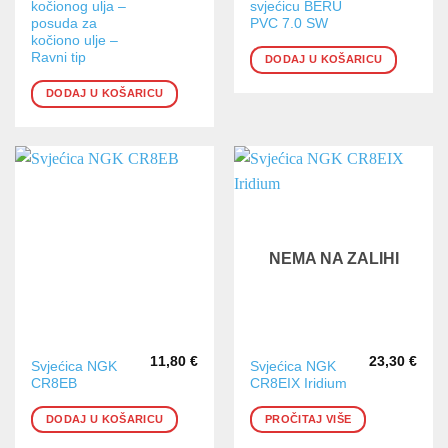
kočionog ulja –
svjećicu BERU
posuda za
PVC 7.0 SW
kočiono ulje –
Ravni tip
DODAJ U KOŠARICU
DODAJ U KOŠARICU
NEMA NA ZALIHI
11,80
€
23,30
€
Svjećica NGK
Svjećica NGK
CR8EB
CR8EIX Iridium
DODAJ U KOŠARICU
PROČITAJ VIŠE