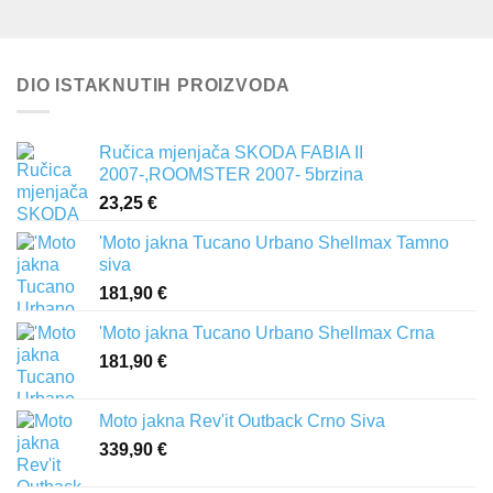
DIO ISTAKNUTIH PROIZVODA
Ručica mjenjača SKODA FABIA II
2007-,ROOMSTER 2007- 5brzina
23,25
€
'Moto jakna Tucano Urbano Shellmax Tamno
siva
181,90
€
'Moto jakna Tucano Urbano Shellmax Crna
181,90
€
Moto jakna Rev'it Outback Crno Siva
339,90
€