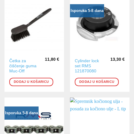
Isporuka 5-8 dana
11,80
€
13,30
€
Četka za
Cylinder lock
čiščenje guma
set RMS
Muc-Off
121870080
DODAJ U KOŠARICU
DODAJ U KOŠARICU
Isporuka 5-8 dana