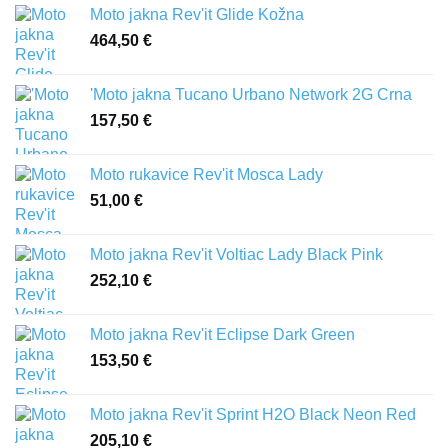
Moto jakna Rev'it Glide Kožna
464,50
€
'Moto jakna Tucano Urbano Network 2G Crna
157,50
€
Moto rukavice Rev'it Mosca Lady
51,00
€
Moto jakna Rev'it Voltiac Lady Black Pink
252,10
€
Moto jakna Rev'it Eclipse Dark Green
153,50
€
Moto jakna Rev'it Sprint H2O Black Neon Red
205,10
€