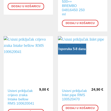
500++
BREMBO
DODAJ U KOŠARICU
04816450 250
ml
DODAJ U KOŠARICU
Isporuka 5-8 dana
9,00
€
24,90
€
Usisni priključak
Usisni priključak
crijevo zraka
Inlet pipe RMS
Intake bellow
100520470
RMS 100620041
DODAJ U KOŠARICU