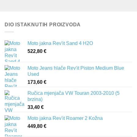
DIO ISTAKNUTIH PROIZVODA
Moto jakna Rev'it Sand 4 H2O
522,80
€
Moto Jeans hlače Rev'it Piston Medium Blue
Used
173,60
€
Ručica mjenjača VW Touran 2003-2010 (5
brzina)
33,40
€
Moto jakna Rev'it Roamer 2 Kožna
449,80
€