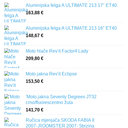
Aluminijska felga A ULTIMATE 213 17" ET40
163,88
€
Aluminijska felga A ULTIMATE 213 16″ ET40
148,67
€
Moto hlače Rev'it Factor4 Lady
209,80
€
Moto jakna Rev'it Eclipse
153,50
€
'Moto jakna Seventy Degrees JT32
crno/fluorescentno žuta
141,70
€
Ručica mjenjača SKODA FABIA II
2007-,ROOMSTER 2007- 5brzina