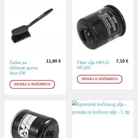
11,80
€
7,10
€
Četka za
Filter ulja HIFLO
čiščenje guma
HF183
Muc-Off
DODAJ U KOŠARICU
DODAJ U KOŠARICU