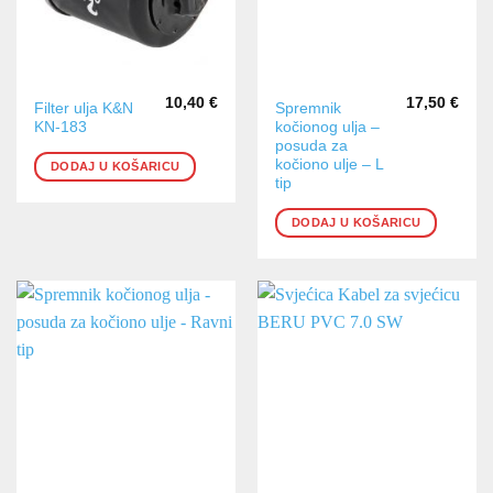
10,40
€
17,50
€
Filter ulja K&N
Spremnik
KN-183
kočionog ulja –
posuda za
kočiono ulje – L
DODAJ U KOŠARICU
tip
DODAJ U KOŠARICU