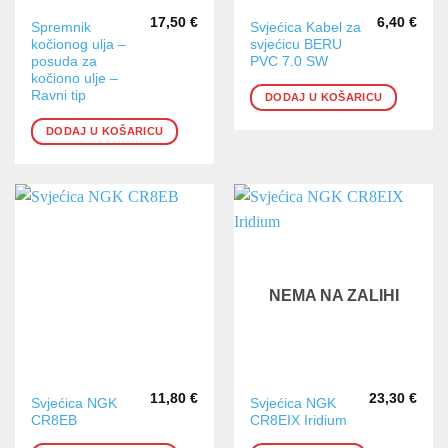
17,50
€
6,40
€
Spremnik
Svjećica Kabel za
kočionog ulja –
svjećicu BERU
posuda za
PVC 7.0 SW
kočiono ulje –
Ravni tip
DODAJ U KOŠARICU
DODAJ U KOŠARICU
NEMA NA ZALIHI
11,80
€
23,30
€
Svjećica NGK
Svjećica NGK
CR8EB
CR8EIX Iridium