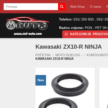
Skip
Pretraži:
Web-Shop
O nama
P
to
content
Telefon:
031/ 250 800 , 091/ 2
Radno vrijeme:
PON - PET 08:0
KATEGORIJE PROIZV
Kawasaki ZX10-R NINJA
POČETNA
/
MOTO DIJELOVI -
/
KONFIGURAT
KAWASAKI ZX10-R NINJA
New