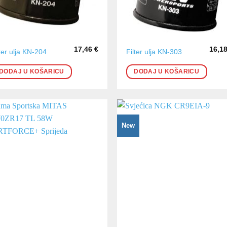
17,46
€
16,1
lter ulja KN-204
Filter ulja KN-303
DODAJ U KOŠARICU
DODAJ U KOŠARICU
New