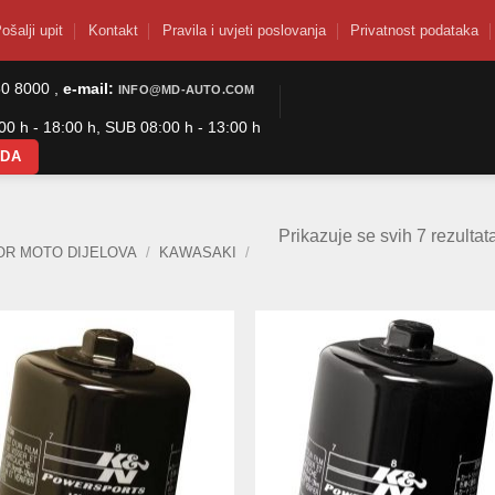
ošalji upit
Kontakt
Pravila i uvjeti poslovanja
Privatnost podataka
50 8000 ,
e-mail:
INFO@MD-AUTO.COM
0 h - 18:00 h, SUB 08:00 h - 13:00 h
ODA
Prikazuje se svih 7 rezultat
OR MOTO DIJELOVA
/
KAWASAKI
/