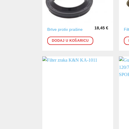
18,45
€
Brtve protiv prašine
Fi
DODAJ U KOŠARICU