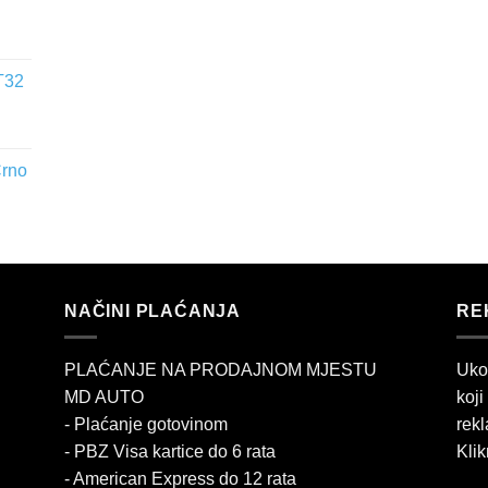
T32
Crno
NAČINI PLAĆANJA
RE
PLAĆANJE NA PRODAJNOM MJESTU
Uko
MD AUTO
koji
- Plaćanje gotovinom
rekl
- PBZ Visa kartice do 6 rata
Klik
- American Express do 12 rata