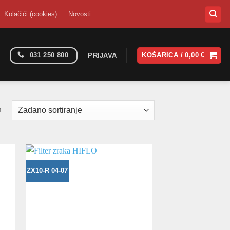
Kolačići (cookies)
Novosti
031 250 800
KOŠARICA /
0,00
€
PRIJAVA
a
ZX10-R 04-07