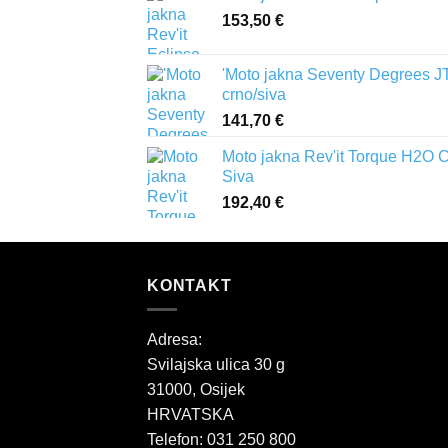
153,50
€
'Moto jakna Seventy Degrees J
crno/siva
141,70
€
Moto jakna Rev'it Torque H2O 
Siva
192,40
€
KONTAKT
Adresa:
Svilajska ulica 30 g
31000, Osijek
HRVATSKA
Telefon: 031 250 800