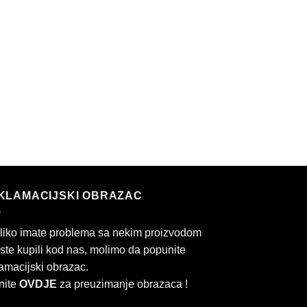
KLAMACIJSKI OBRAZAC
liko imate problema sa nekim proizvodom
 ste kupili kod nas, molimo da popunite
amacijski obrazac.
nite
OVDJE
za preuzimanje obrazaca !