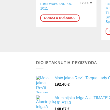
68,60
€
Filter zraka K&N KA-
Gu
1011
MI
TL
S
DODAJ U KOŠARICU
Sp
DIO ISTAKNUTIH PROIZVODA
Moto jakna Rev'it Torque Lady 
192,40
€
Aluminijska felga A ULTIMATE 
16″ ET40
148,67
€