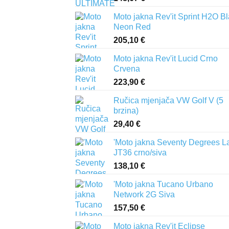
Moto jakna Rev'it Sprint H2O B
Neon Red
205,10
€
Moto jakna Rev'it Lucid Crno
Crvena
223,90
€
Ručica mjenjača VW Golf V (5
brzina)
29,40
€
'Moto jakna Seventy Degrees L
JT36 crno/siva
138,10
€
'Moto jakna Tucano Urbano
Network 2G Siva
157,50
€
Moto jakna Rev'it Eclipse