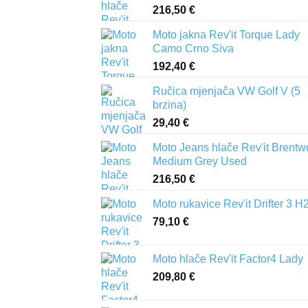
216,50
€
Moto jakna Rev'it Torque Lady
Camo Crno Siva
192,40
€
Ručica mjenjača VW Golf V (5
brzina)
29,40
€
Moto Jeans hlače Rev'it Brent
Medium Grey Used
216,50
€
Moto rukavice Rev'it Drifter 3 H
79,10
€
Moto hlače Rev'it Factor4 Lady
209,80
€