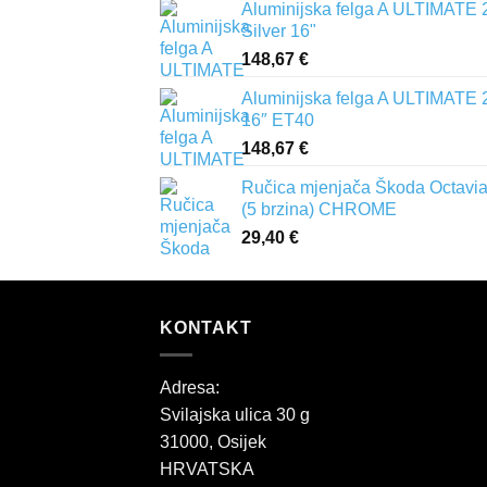
Aluminijska felga A ULTIMATE 
Silver 16"
148,67
€
Aluminijska felga A ULTIMATE 
16″ ET40
148,67
€
Ručica mjenjača Škoda Octavia 
(5 brzina) CHROME
29,40
€
KONTAKT
Adresa:
Svilajska ulica 30 g
31000, Osijek
HRVATSKA