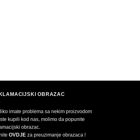
KLAMACIJSKI OBRAZAC
liko imate problema sa nekim proizvodom
 ste kupili kod nas, molimo da popunite
amacijski obrazac.
nite
OVDJE
za preuzimanje obrazaca !