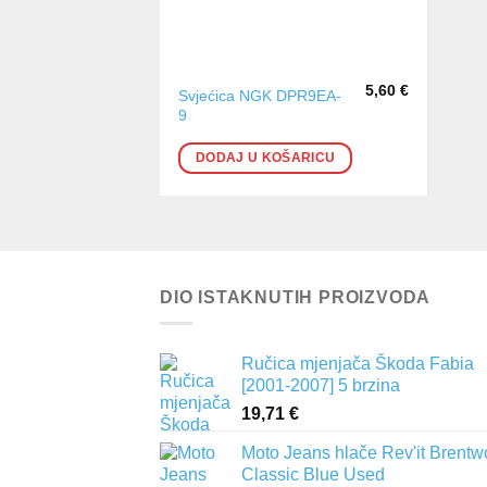
5,60
€
Svjećica NGK DPR9EA-
9
DODAJ U KOŠARICU
DIO ISTAKNUTIH PROIZVODA
Ručica mjenjača Škoda Fabia
[2001-2007] 5 brzina
19,71
€
Moto Jeans hlače Rev'it Brent
Classic Blue Used