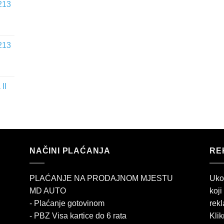
213
213
II
NAČINI PLAĆANJA
RE
PLAĆANJE NA PRODAJNOM MJESTU
Uko
MD AUTO
koji
- Plaćanje gotovinom
rekl
- PBZ Visa kartice do 6 rata
Klik