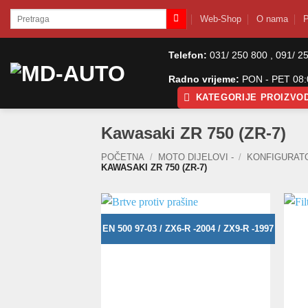
Skip
Pretraži:
Web-Shop
O nama
P
to
content
Telefon:
031/ 250 800 , 091/ 2
Radno vrijeme:
PON - PET 08:0
KATEGORIJE PROIZVO
Kawasaki ZR 750 (ZR-7)
POČETNA
/
MOTO DIJELOVI -
/
KONFIGURAT
KAWASAKI ZR 750 (ZR-7)
EN 500 97-03 / ZX6-R -2004 / ZX9-R -1997