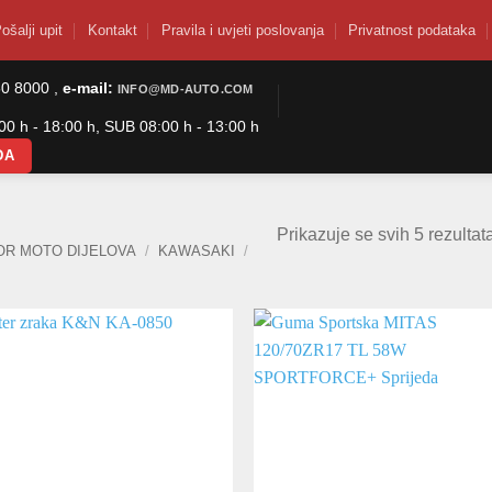
ošalji upit
Kontakt
Pravila i uvjeti poslovanja
Privatnost podataka
50 8000 ,
e-mail:
INFO@MD-AUTO.COM
0 h - 18:00 h, SUB 08:00 h - 13:00 h
DA
Prikazuje se svih 5 rezultat
OR MOTO DIJELOVA
/
KAWASAKI
/