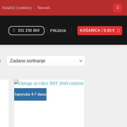
Kolačići (cookies)
Novosti
031 250 800
KOŠARICA /
0,00
€
PRIJAVA
a
Isporuka 4-7 dana