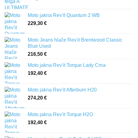
Moto jakna Rev'it Quantum 2 WB
229,30
€
Moto Jeans hlače Rev'it Brentwood Classic
Blue Used
216,50
€
Moto jakna Rev'it Torque Lady Crna
192,40
€
Moto jakna Rev'it Afterburn H20
274,20
€
Moto jakna Rev'it Torque H2O
192,40
€