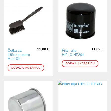
11,80
€
11,02
€
Četka za
Filter ulja
čiščenje guma
HIFLO HF204
Muc-Off
DODAJ U KOŠARICU
DODAJ U KOŠARICU