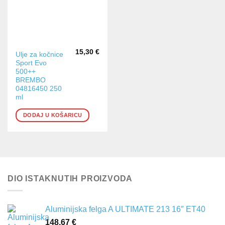
15,30
€
Ulje za kočnice
Sport Evo
500++
BREMBO
04816450 250
ml
DODAJ U KOŠARICU
DIO ISTAKNUTIH PROIZVODA
Aluminijska felga A ULTIMATE 213 16″ ET40
148,67
€