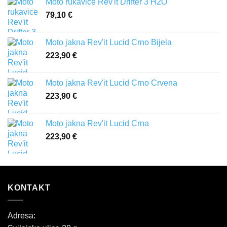
Moto rukavice Rev'it Drifter 3 H2O
79,10
€
Moto jakna Rev'it Lucid Crno Bijela
223,90
€
Moto jakna Rev'it Lucid Crno Crvena
223,90
€
Moto jakna Rev'it Lucid Crna
223,90
€
KONTAKT
Adresa: