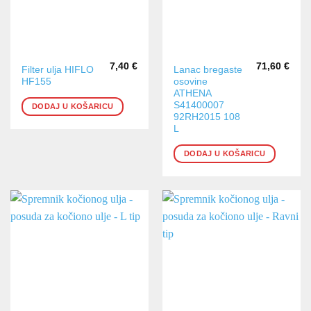
7,40
€
71,60
€
Filter ulja HIFLO
Lanac bregaste
HF155
osovine
ATHENA
S41400007
DODAJ U KOŠARICU
92RH2015 108
L
DODAJ U KOŠARICU