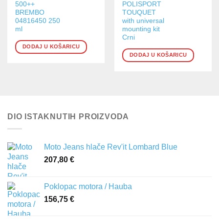
500++
POLISPORT
BREMBO
TOUQUET
04816450 250
with universal
ml
mounting kit
Crni
DODAJ U KOŠARICU
DODAJ U KOŠARICU
DIO ISTAKNUTIH PROIZVODA
Moto Jeans hlače Rev'it Lombard Blue
207,80
€
Poklopac motora / Hauba
156,75
€