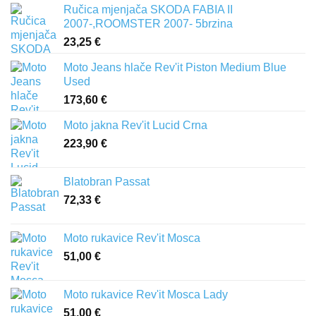
Ručica mjenjača SKODA FABIA II
2007-,ROOMSTER 2007- 5brzina
23,25
€
Moto Jeans hlače Rev'it Piston Medium Blue
Used
173,60
€
Moto jakna Rev'it Lucid Crna
223,90
€
Blatobran Passat
72,33
€
Moto rukavice Rev'it Mosca
51,00
€
Moto rukavice Rev'it Mosca Lady
51,00
€