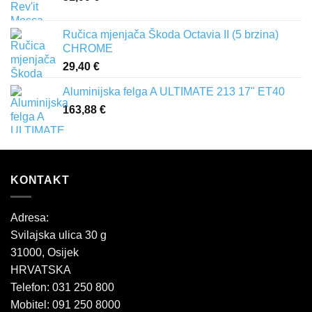
Ručica mjenjača Škoda Octavia II (5 brzina)
CHROME
29,40
€
Aluminijska felga A ULTIMATE 213 17" ET40
163,88
€
KONTAKT
Adresa:
Svilajska ulica 30 g
31000, Osijek
HRVATSKA
Telefon: 031 250 800
Mobitel: 091 250 8000