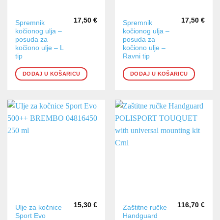
17,50
€
17,50
€
Spremnik
Spremnik
kočionog ulja –
kočionog ulja –
posuda za
posuda za
kočiono ulje – L
kočiono ulje –
tip
Ravni tip
DODAJ U KOŠARICU
DODAJ U KOŠARICU
15,30
€
116,70
€
Ulje za kočnice
Zaštitne ručke
Sport Evo
Handguard