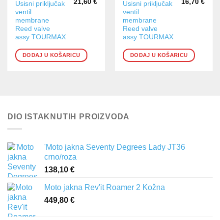
21,60
€
16,70
€
Usisni priključak
Usisni priključak
ventil
ventil
membrane
membrane
Reed valve
Reed valve
assy TOURMAX
assy TOURMAX
DODAJ U KOŠARICU
DODAJ U KOŠARICU
DIO ISTAKNUTIH PROIZVODA
'Moto jakna Seventy Degrees Lady JT36
crno/roza
138,10
€
Moto jakna Rev'it Roamer 2 Kožna
449,80
€