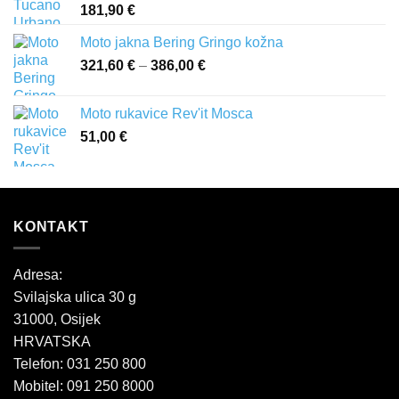
181,90
€
Moto jakna Bering Gringo kožna
321,60
€
–
386,00
€
Raspon
cijena:
od
Moto rukavice Rev'it Mosca
321,60 €
51,00
€
do
386,00 €
KONTAKT
Adresa:
Svilajska ulica 30 g
31000, Osijek
HRVATSKA
Telefon: 031 250 800
Mobitel: 091 250 8000