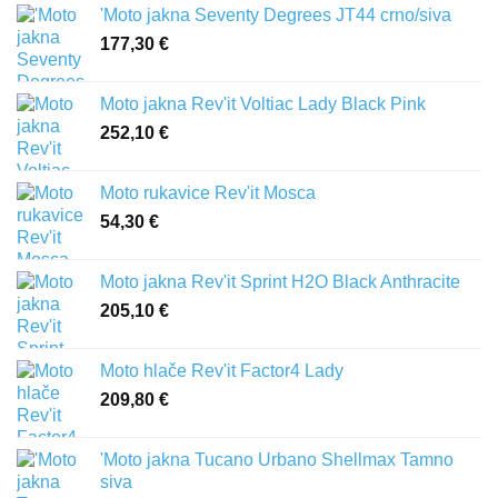
'Moto jakna Seventy Degrees JT44 crno/siva
177,30
€
Moto jakna Rev'it Voltiac Lady Black Pink
252,10
€
Moto rukavice Rev'it Mosca
54,30
€
Moto jakna Rev'it Sprint H2O Black Anthracite
205,10
€
Moto hlače Rev'it Factor4 Lady
209,80
€
'Moto jakna Tucano Urbano Shellmax Tamno
siva