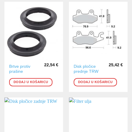
22,54
€
25,42
€
Brtve protiv
Disk pločice
prašine
prednje TRW
DODAJ U KOŠARICU
DODAJ U KOŠARICU