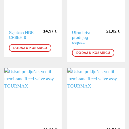
14,57
€
21,02
€
Svjećica NGK
Uljne brtve
CR8EH-9
prednjeg
ovijesa
DODAJ U KOŠARICU
DODAJ U KOŠARICU