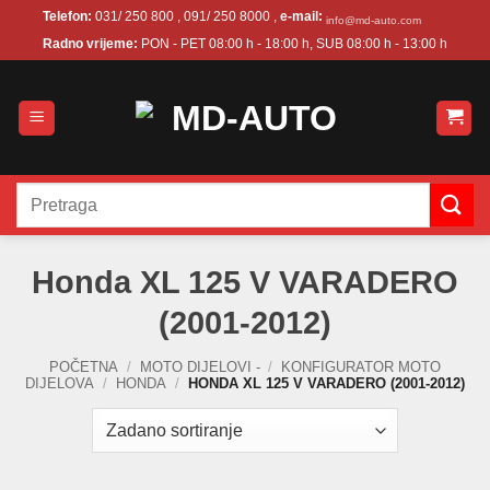
Skip
Telefon:
031/ 250 800 , 091/ 250 8000 ,
e-mail:
info@md-auto.com
to
Radno vrijeme:
PON - PET 08:00 h - 18:00 h, SUB 08:00 h - 13:00 h
content
Pretraži:
Honda XL 125 V VARADERO
(2001-2012)
POČETNA
/
MOTO DIJELOVI -
/
KONFIGURATOR MOTO
DIJELOVA
/
HONDA
/
HONDA XL 125 V VARADERO (2001-2012)