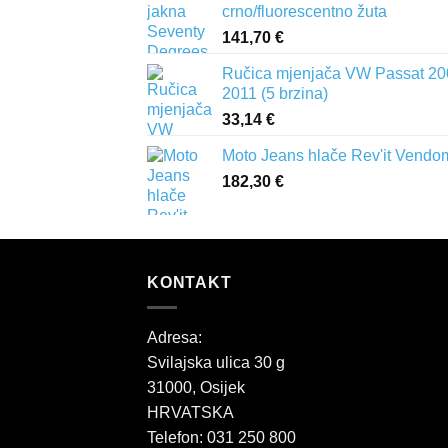
crno/fluorescentno žuta
141,70
€
Ručica mjenjača VW Passat 20
2011 (5 brzina)
33,14
€
Moto Jeans hlače Rev'it Vendo
182,30
€
KONTAKT
Adresa:
Svilajska ulica 30 g
31000, Osijek
HRVATSKA
Telefon: 031 250 800