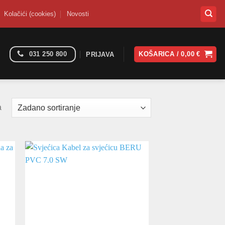
Kolačići (cookies)
Novosti
031 250 800
KOŠARICA /
0,00
€
PRIJAVA
a