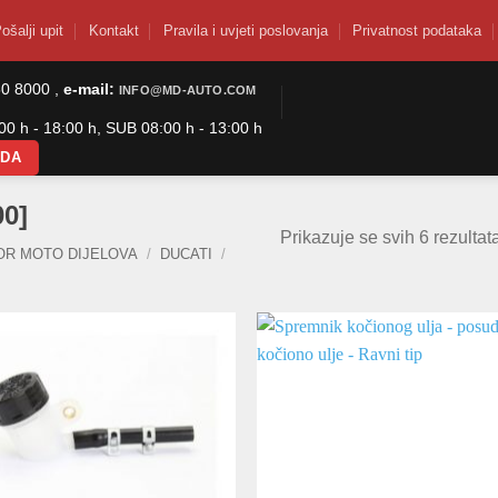
ošalji upit
Kontakt
Pravila i uvjeti poslovanja
Privatnost podataka
50 8000 ,
e-mail:
INFO@MD-AUTO.COM
0 h - 18:00 h, SUB 08:00 h - 13:00 h
ODA
00]
Prikazuje se svih 6 rezultat
OR MOTO DIJELOVA
/
DUCATI
/