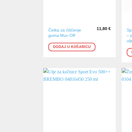
11,80
€
Četka za čiščenje
Sp
guma Muc-Off
– 
ulj
DODAJ U KOŠARICU