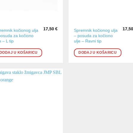
17,50
€
17,5
remnik kočionog ulja
Spremnik kočionog ulja
posuda za kočiono
– posuda za kočiono
e – L tip
ulje – Ravni tip
DODAJ U KOŠARICU
DODAJ U KOŠARICU