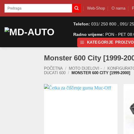
Skip
Pretraži:
Web-Shop
O nama
P
to
content
Telefon:
031/ 250 800 , 091/ 2
Radno vrijeme:
PON - PET 08:0
KATEGORIJE PROIZV
Monster 600 City [1999-20
POČETNA
/
MOTO DIJELOVI -
/
KONFIGURAT
DUCATI 600
/
MONSTER 600 CITY [1999-2000]