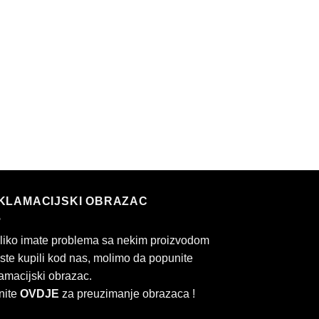
KLAMACIJSKI OBRAZAC
liko imate problema sa nekim proizvodom
 ste kupili kod nas, molimo da popunite
amacijski obrazac.
nite
OVDJE
za preuzimanje obrazaca !