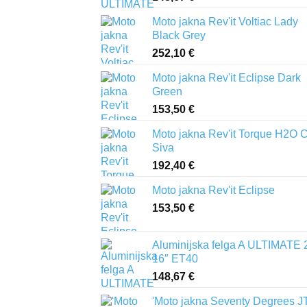
Moto jakna Rev'it Voltiac Lady
Black Grey
252,10
€
Moto jakna Rev'it Eclipse Dark
Green
153,50
€
Moto jakna Rev'it Torque H2O 
Siva
192,40
€
Moto jakna Rev'it Eclipse
153,50
€
Aluminijska felga A ULTIMATE 
16″ ET40
148,67
€
'Moto jakna Seventy Degrees J