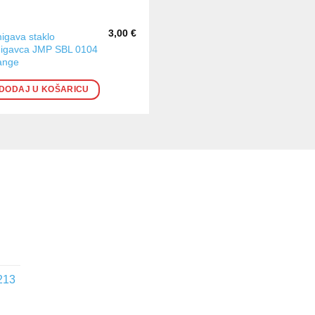
3,00
€
igava staklo
igavca JMP SBL 0104
ange
DODAJ U KOŠARICU
213