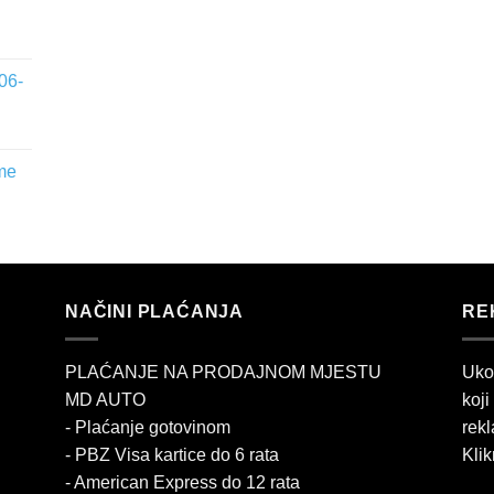
06-
me
NAČINI PLAĆANJA
RE
PLAĆANJE NA PRODAJNOM MJESTU
Uko
MD AUTO
koji
- Plaćanje gotovinom
rekl
- PBZ Visa kartice do 6 rata
Klik
- American Express do 12 rata