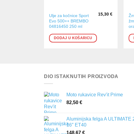
15,30
€
Ulje za kočnice Sport
Žm
Evo 500++ BREMBO
žm
04816450 250 ml
or
DODAJ U KOŠARICU
DIO ISTAKNUTIH PROIZVODA
Moto rukavice Rev'it Prime
82,50
€
Aluminijska felga A ULTIMATE 
16″ ET40
148,67
€