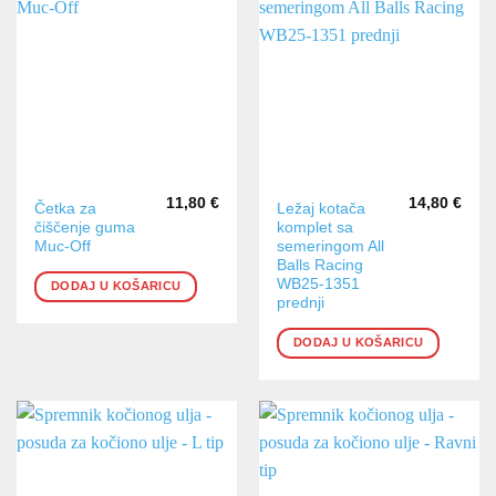
11,80
€
14,80
€
Četka za
Ležaj kotača
čiščenje guma
komplet sa
Muc-Off
semeringom All
Balls Racing
WB25-1351
DODAJ U KOŠARICU
prednji
DODAJ U KOŠARICU