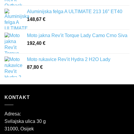
Aluminijska felga A ULTIMATE 213 16″ ET40
148,67
€
Moto jakna Rev'it Torque Lady Camo Crno Siva
192,40
€
Moto rukavice Rev'it Hydra 2 H2O Lady
87,80
€
KONTAKT
Adresa:
Svilajska ulica 30 g
31000, Osijek