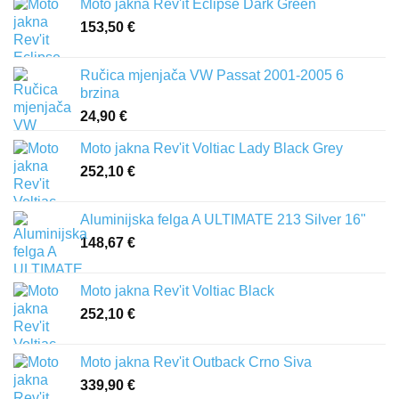
Moto jakna Rev'it Eclipse Dark Green
153,50
€
Ručica mjenjača VW Passat 2001-2005 6
brzina
24,90
€
Moto jakna Rev'it Voltiac Lady Black Grey
252,10
€
Aluminijska felga A ULTIMATE 213 Silver 16"
148,67
€
Moto jakna Rev'it Voltiac Black
252,10
€
Moto jakna Rev'it Outback Crno Siva
339,90
€