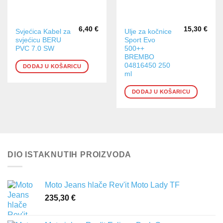
6,40
€
15,30
€
Svjećica Kabel za
Ulje za kočnice
svjećicu BERU
Sport Evo
PVC 7.0 SW
500++
BREMBO
04816450 250
DODAJ U KOŠARICU
ml
DODAJ U KOŠARICU
DIO ISTAKNUTIH PROIZVODA
Moto Jeans hlače Rev'it Moto Lady TF
235,30
€