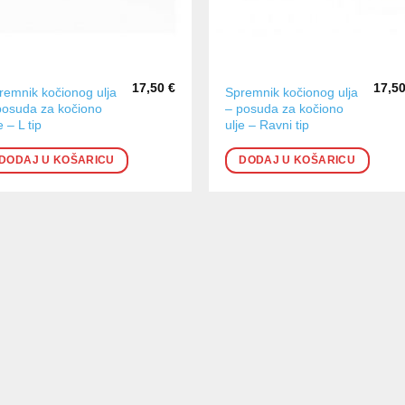
17,50
€
17,5
remnik kočionog ulja
Spremnik kočionog ulja
posuda za kočiono
– posuda za kočiono
e – L tip
ulje – Ravni tip
DODAJ U KOŠARICU
DODAJ U KOŠARICU