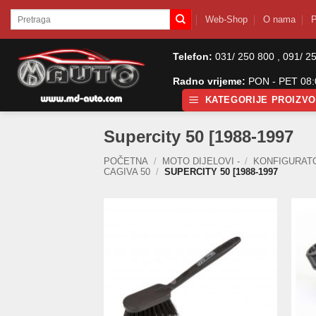
Skip
Pretraži:
Web-Shop
O nama
P
to
content
Telefon:
031/ 250 800 , 091/ 2
Radno vrijeme:
PON - PET 08:0
KATEGORIJE PROIZV
Supercity 50 [1988-1997
POČETNA
/
MOTO DIJELOVI -
/
KONFIGURAT
CAGIVA 50
/
SUPERCITY 50 [1988-1997