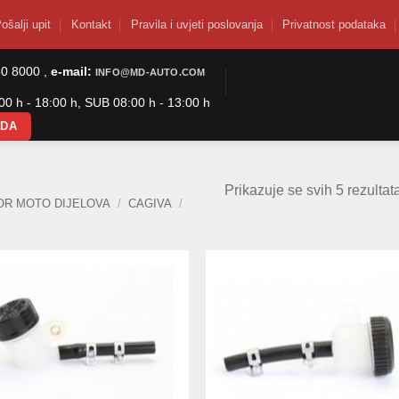
ošalji upit
Kontakt
Pravila i uvjeti poslovanja
Privatnost podataka
50 8000 ,
e-mail:
INFO@MD-AUTO.COM
0 h - 18:00 h, SUB 08:00 h - 13:00 h
ODA
Prikazuje se svih 5 rezultat
OR MOTO DIJELOVA
/
CAGIVA
/