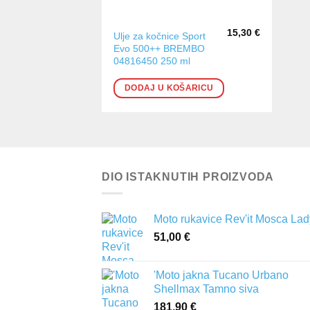
15,30
€
Ulje za kočnice Sport
Evo 500++ BREMBO
04816450 250 ml
DODAJ U KOŠARICU
DIO ISTAKNUTIH PROIZVODA
Moto rukavice Rev'it Mosca Lad
51,00
€
'Moto jakna Tucano Urbano
Shellmax Tamno siva
181,90
€