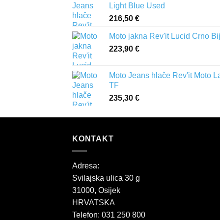
Light Blue Used
216,50
€
Moto jakna Rev'it Lucid Crno Bi
223,90
€
Moto Jeans hlače Rev'it Moto L
TF
235,30
€
KONTAKT
Adresa:
Svilajska ulica 30 g
31000, Osijek
HRVATSKA
Telefon: 031 250 800