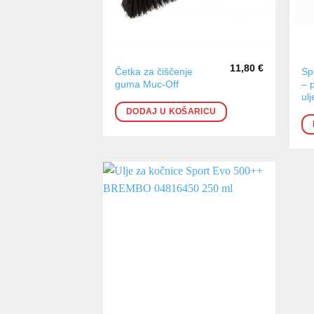
11,80
€
Četka za čiščenje
Sp
guma Muc-Off
– 
ulj
DODAJ U KOŠARICU