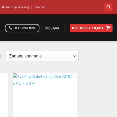
Kolačići (cookies)
Novosti
031 250 800
KOŠARICA /
0,00
€
PRIJAVA
a