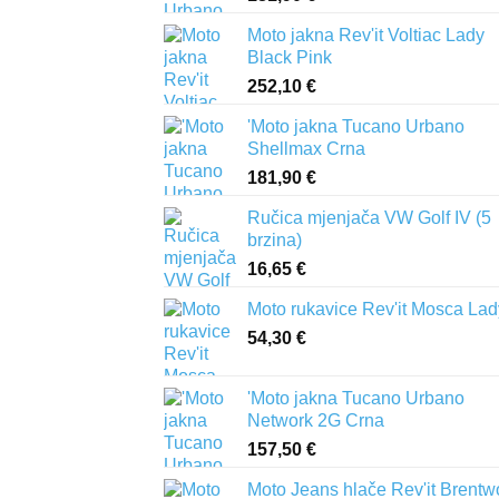
Moto jakna Rev'it Voltiac Lady
Black Pink
252,10
€
'Moto jakna Tucano Urbano
Shellmax Crna
181,90
€
Ručica mjenjača VW Golf IV (5
brzina)
16,65
€
Moto rukavice Rev'it Mosca Lad
54,30
€
'Moto jakna Tucano Urbano
Network 2G Crna
157,50
€
Moto Jeans hlače Rev'it Brent