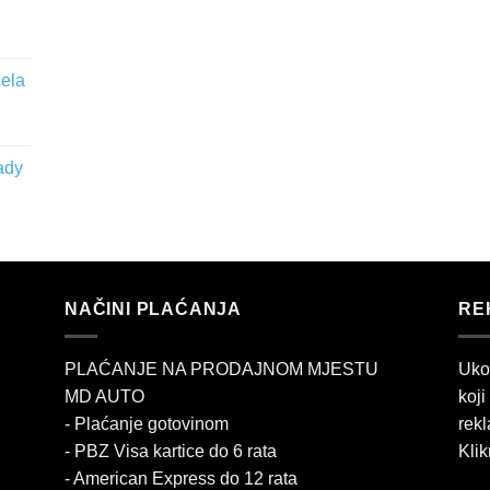
jela
ady
NAČINI PLAĆANJA
RE
PLAĆANJE NA PRODAJNOM MJESTU
Uko
MD AUTO
koji
- Plaćanje gotovinom
rekl
- PBZ Visa kartice do 6 rata
Klik
- American Express do 12 rata