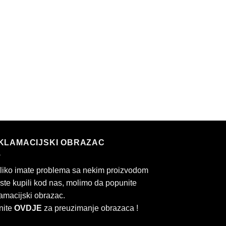
KLAMACIJSKI OBRAZAC
liko imate problema sa nekim proizvodom
 ste kupili kod nas, molimo da popunite
amacijski obrazac.
nite
OVDJE
za preuzimanje obrazaca !