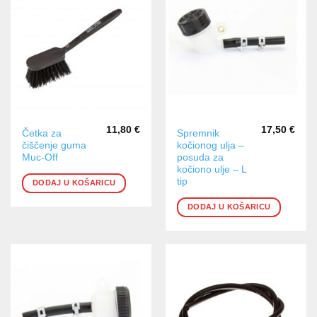
11,80
€
17,50
€
Četka za
Spremnik
čiščenje guma
kočionog ulja –
Muc-Off
posuda za
kočiono ulje – L
tip
DODAJ U KOŠARICU
DODAJ U KOŠARICU