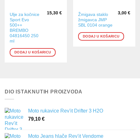
15,30
€
3,00
€
Ulje za kočnice
Žmigava staklo
Sport Evo
žmigavca JMP
500++
SBL 0104 orange
BREMBO
04816450 250
DODAJ U KOŠARICU
ml
DODAJ U KOŠARICU
DIO ISTAKNUTIH PROIZVODA
Moto rukavice Rev'it Drifter 3 H2O
79,10
€
Moto Jeans hlače Rev'it Vendome