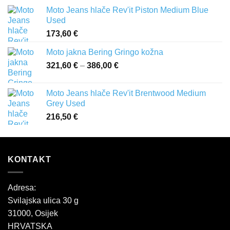
Moto Jeans hlače Rev'it Piston Medium Blue
Used
173,60
€
Moto jakna Bering Gringo kožna
321,60
€
–
386,00
€
Raspon
cijena:
od
Moto Jeans hlače Rev'it Brentwood Medium
321,60 €
Grey Used
do
216,50
€
386,00 €
KONTAKT
Adresa:
Svilajska ulica 30 g
31000, Osijek
HRVATSKA