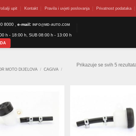
ošalji upit
Kontakt
Pravila i uvjeti poslovanja
Privatnost podataka
50 8000 ,
e-mail:
INFO@MD-AUTO.COM
0 h - 18:00 h, SUB 08:00 h - 13:00 h
ODA
Prikazuje se svih 5 rezultat
OR MOTO DIJELOVA
/
CAGIVA
/