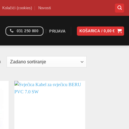
Kolačići (cookies)
Novosti
031 250 800
KOŠARICA /
0,00
€
PRIJAVA
a