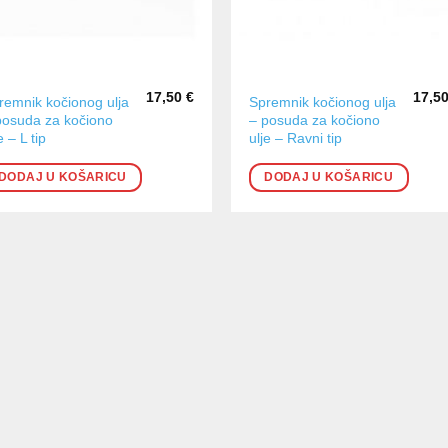
17,50
€
17,5
remnik kočionog ulja
Spremnik kočionog ulja
posuda za kočiono
– posuda za kočiono
e – L tip
ulje – Ravni tip
DODAJ U KOŠARICU
DODAJ U KOŠARICU