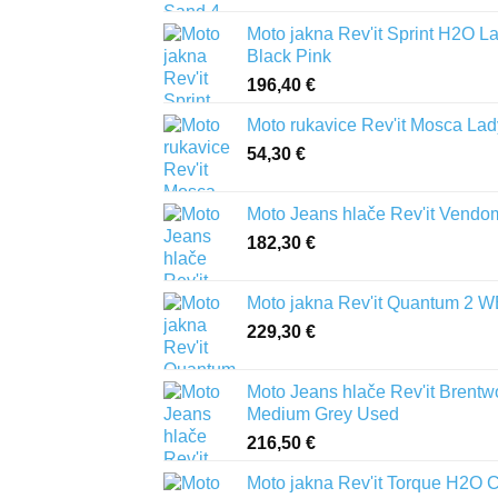
Moto jakna Rev'it Sprint H2O L
Black Pink
196,40
€
Moto rukavice Rev'it Mosca Lad
54,30
€
Moto Jeans hlače Rev'it Vendo
182,30
€
Moto jakna Rev'it Quantum 2 
229,30
€
Moto Jeans hlače Rev'it Brent
Medium Grey Used
216,50
€
Moto jakna Rev'it Torque H2O 