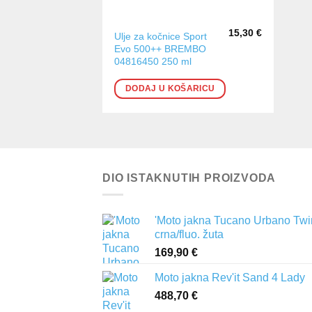
15,30
€
Ulje za kočnice Sport
Evo 500++ BREMBO
04816450 250 ml
DODAJ U KOŠARICU
DIO ISTAKNUTIH PROIZVODA
'Moto jakna Tucano Urbano Twi
crna/fluo. žuta
169,90
€
Moto jakna Rev'it Sand 4 Lady
488,70
€