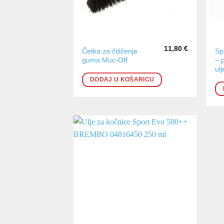
11,80
€
Četka za čiščenje
Sp
guma Muc-Off
– 
ulj
DODAJ U KOŠARICU