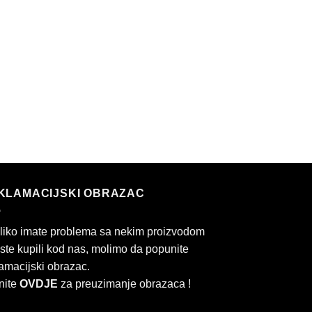
KLAMACIJSKI OBRAZAC
liko imate problema sa nekim proizvodom
 ste kupili kod nas, molimo da popunite
amacijski obrazac.
nite
OVDJE
za preuzimanje obrazaca !