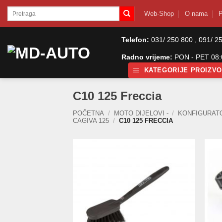
Skip
Pretraži:
Web-Shop
O nama
P
to
content
Telefon:
031/ 250 800 , 091/ 2
Radno vrijeme:
PON - PET 08:0
KATEGORIJE PROIZV
C10 125 Freccia
POČETNA
/
MOTO DIJELOVI -
/
KONFIGURAT
CAGIVA 125
/
C10 125 FRECCIA