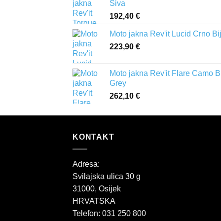
Siva
192,40
€
Moto jakna Rev'it Lucid Crno Bi
223,90
€
Moto jakna Rev'it Flare Camo B
Grey
262,10
€
KONTAKT
Adresa:
Svilajska ulica 30 g
31000, Osijek
HRVATSKA
Telefon: 031 250 800