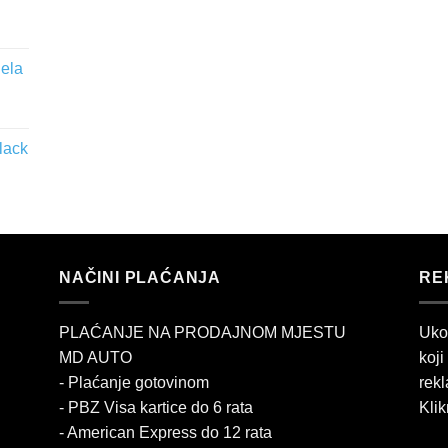
jela
lack
NAČINI PLAĆANJA
RE
PLAĆANJE NA PRODAJNOM MJESTU
Uko
MD AUTO
koji
- Plaćanje gotovinom
rekl
- PBZ Visa kartice do 6 rata
Klik
- American Express do 12 rata