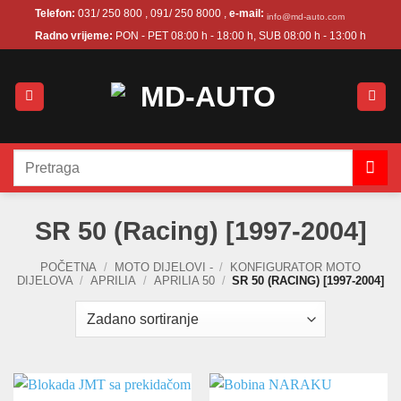
Skip
Telefon:
031/ 250 800 , 091/ 250 8000 ,
e-mail:
info@md-auto.com
to
Radno vrijeme:
PON - PET 08:00 h - 18:00 h, SUB 08:00 h - 13:00 h
content
Pretraži:
SR 50 (Racing) [1997-2004]
POČETNA
/
MOTO DIJELOVI -
/
KONFIGURATOR MOTO
DIJELOVA
/
APRILIA
/
APRILIA 50
/
SR 50 (RACING) [1997-2004]