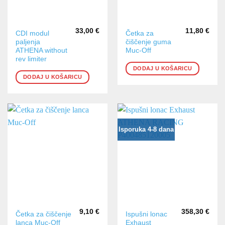
33,00
€
11,80
€
CDI modul
Četka za
paljenja
čiščenje guma
ATHENA without
Muc-Off
rev limiter
DODAJ U KOŠARICU
DODAJ U KOŠARICU
Isporuka 4-8 dana
9,10
€
358,30
€
Četka za čiščenje
Ispušni lonac
lanca Muc-Off
Exhaust