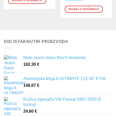
DODAJ U KOŠARICU
DODAJ U KOŠARICU
DIO ISTAKNUTIH PROIZVODA
Moto Jeans hlače Rev'it Vendome
182,30
€
Aluminijska felga A ULTIMATE 213 16″ ET40
148,67
€
Ručica mjenjača VW Passat 1997-2000 (5
brzina)
24,60
€