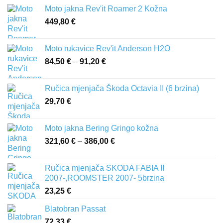
Moto jakna Rev'it Roamer 2 Kožna
449,80
€
Moto rukavice Rev'it Anderson H2O
84,50
€
–
91,20
€
Raspon
cijena:
od
Ručica mjenjača Škoda Octavia II (6 brzina)
84,50 €
29,70
€
do
91,20 €
Moto jakna Bering Gringo kožna
321,60
€
–
386,00
€
Raspon
cijena:
od
Ručica mjenjača SKODA FABIA II
321,60 €
2007-,ROOMSTER 2007- 5brzina
do
23,25
€
386,00 €
Blatobran Passat
72,33
€