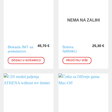
NEMA NA ZALIHI
45,70
€
25,30
€
Blokada JMT sa
Bobina
prekidačom
NARAKU
DODAJ U KOŠARICU
PROČITAJ VIŠE