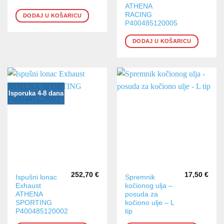
ATHENA
RACING
DODAJ U KOŠARICU
P400485120005
DODAJ U KOŠARICU
Isporuka 4-8 dana
252,70
€
17,50
€
Ispušni lonac
Spremnik
Exhaust
kočionog ulja –
ATHENA
posuda za
SPORTING
kočiono ulje – L
P400485120002
tip