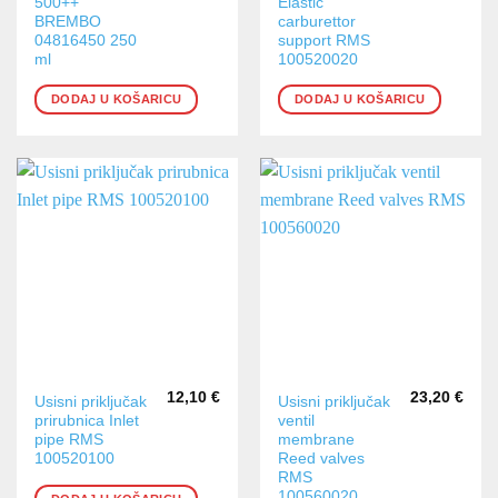
500++
Elastic
BREMBO
carburettor
04816450 250
support RMS
ml
100520020
DODAJ U KOŠARICU
DODAJ U KOŠARICU
12,10
€
23,20
€
Usisni priključak
Usisni priključak
prirubnica Inlet
ventil
pipe RMS
membrane
100520100
Reed valves
RMS
100560020