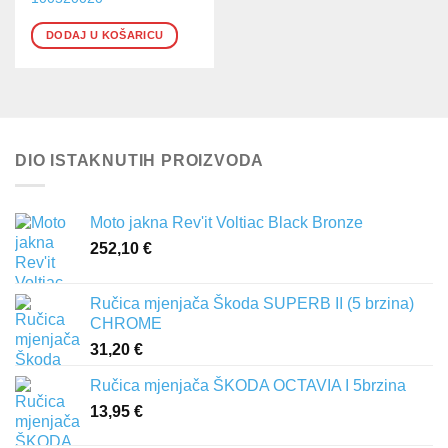
DODAJ U KOŠARICU
DIO ISTAKNUTIH PROIZVODA
Moto jakna Rev'it Voltiac Black Bronze
252,10
€
Ručica mjenjača Škoda SUPERB II (5 brzina)
CHROME
31,20
€
Ručica mjenjača ŠKODA OCTAVIA I 5brzina
13,95
€