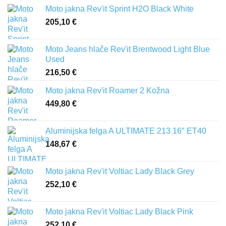
Moto jakna Rev'it Sprint H2O Black White
205,10
€
Moto Jeans hlače Rev'it Brentwood Light Blue
Used
216,50
€
Moto jakna Rev'it Roamer 2 Kožna
449,80
€
Aluminijska felga A ULTIMATE 213 16″ ET40
148,67
€
Moto jakna Rev'it Voltiac Lady Black Grey
252,10
€
Moto jakna Rev'it Voltiac Lady Black Pink
252,10
€