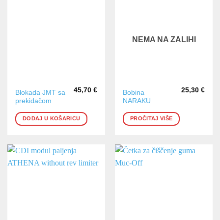
NEMA NA ZALIHI
45,70
€
25,30
€
Blokada JMT sa
Bobina
prekidačom
NARAKU
DODAJ U KOŠARICU
PROČITAJ VIŠE