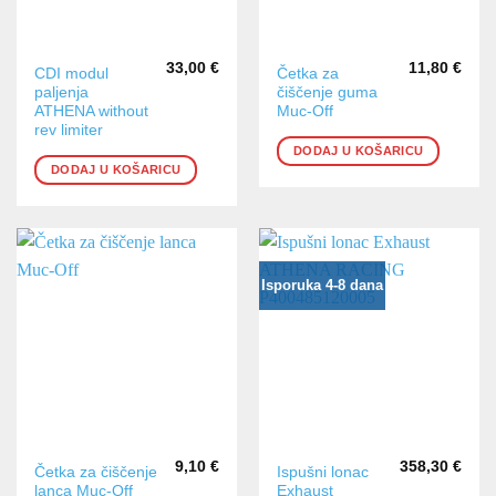
33,00
€
11,80
€
CDI modul
Četka za
paljenja
čiščenje guma
ATHENA without
Muc-Off
rev limiter
DODAJ U KOŠARICU
DODAJ U KOŠARICU
Isporuka 4-8 dana
9,10
€
358,30
€
Četka za čiščenje
Ispušni lonac
lanca Muc-Off
Exhaust