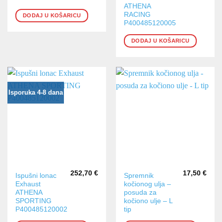
ATHENA
RACING
DODAJ U KOŠARICU
P400485120005
DODAJ U KOŠARICU
Isporuka 4-8 dana
252,70
€
17,50
€
Ispušni lonac
Spremnik
Exhaust
kočionog ulja –
ATHENA
posuda za
SPORTING
kočiono ulje – L
P400485120002
tip