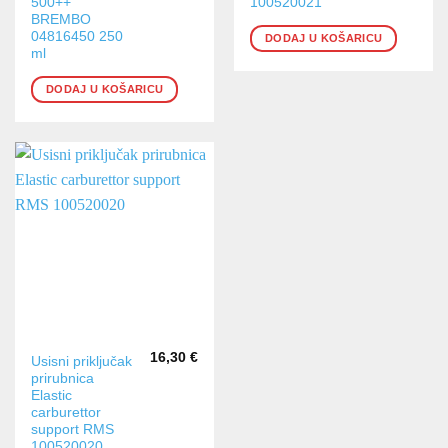
500++
100520021
BREMBO
04816450 250
DODAJ U KOŠARICU
ml
DODAJ U KOŠARICU
16,30
€
Usisni priključak
prirubnica
Elastic
carburettor
support RMS
100520020