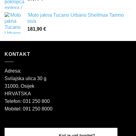
'Moto jakna Tucano Urbano Shellmax Tamno
siva
181,90
€
KONTAKT
Adresa:
Svilajska ulica 30 g
31000, Osijek
HRVATSKA
Telefon: 031 250 800
Mobitel: 091 250 8000