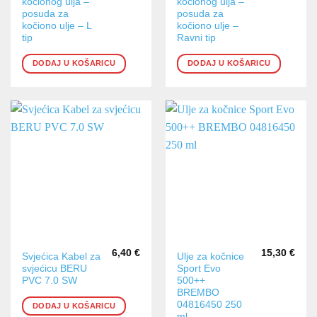
kočionog ulja –
kočionog ulja –
posuda za
posuda za
kočiono ulje – L
kočiono ulje –
tip
Ravni tip
DODAJ U KOŠARICU
DODAJ U KOŠARICU
6,40
€
15,30
€
Svjećica Kabel za
Ulje za kočnice
svjećicu BERU
Sport Evo
PVC 7.0 SW
500++
BREMBO
04816450 250
DODAJ U KOŠARICU
ml