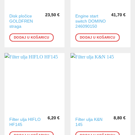
23,50
€
41,70
€
Disk pločice
Engine start
GOLDFREN
switch DOMINO
straga
246090150
DODAJ U KOŠARICU
DODAJ U KOŠARICU
6,20
€
8,80
€
Filter ulja HIFLO
Filter ulja K&N
HF145
145