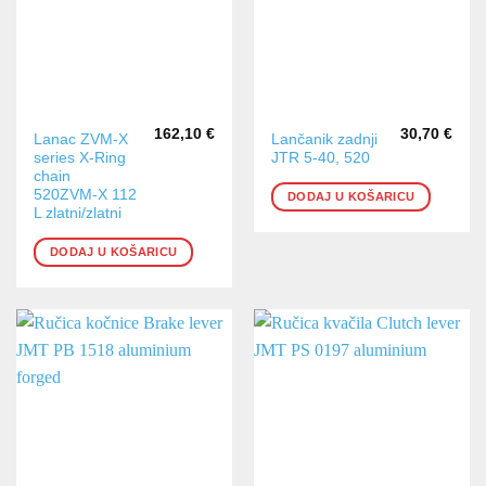
162,10
€
30,70
€
Lanac ZVM-X
Lančanik zadnji
series X-Ring
JTR 5-40, 520
chain
520ZVM-X 112
DODAJ U KOŠARICU
L zlatni/zlatni
DODAJ U KOŠARICU