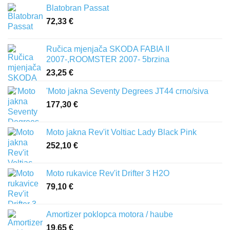
Blatobran Passat
72,33
€
Ručica mjenjača SKODA FABIA II
2007-,ROOMSTER 2007- 5brzina
23,25
€
'Moto jakna Seventy Degrees JT44 crno/siva
177,30
€
Moto jakna Rev'it Voltiac Lady Black Pink
252,10
€
Moto rukavice Rev'it Drifter 3 H2O
79,10
€
Amortizer poklopca motora / haube
19,65
€