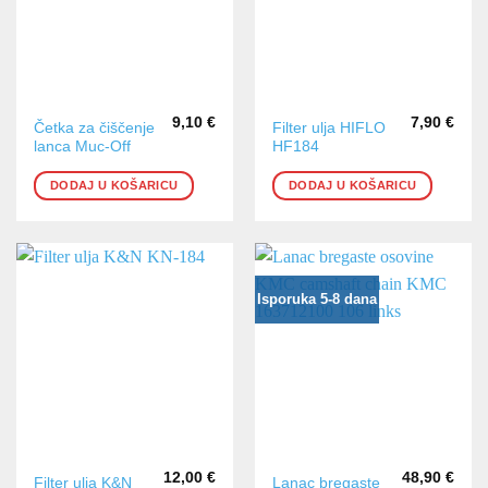
9,10
€
7,90
€
Četka za čiščenje
Filter ulja HIFLO
lanca Muc-Off
HF184
DODAJ U KOŠARICU
DODAJ U KOŠARICU
Isporuka 5-8 dana
12,00
€
48,90
€
Filter ulja K&N
Lanac bregaste