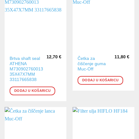
12,70
€
11,80
€
Brtva shaft seal
Četka za
ATHENA
čiščenje guma
M730902760013
Muc-Off
35X47X7MM
33117665838
DODAJ U KOŠARICU
DODAJ U KOŠARICU