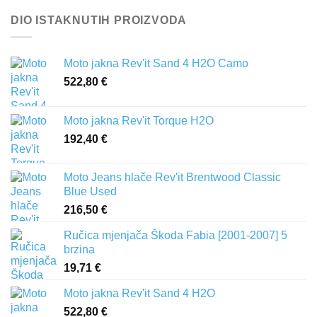
DIO ISTAKNUTIH PROIZVODA
Moto jakna Rev'it Sand 4 H2O Camo
522,80
€
Moto jakna Rev'it Torque H2O
192,40
€
Moto Jeans hlače Rev'it Brentwood Classic
Blue Used
216,50
€
Ručica mjenjača Škoda Fabia [2001-2007] 5
brzina
19,71
€
Moto jakna Rev'it Sand 4 H2O
522,80
€