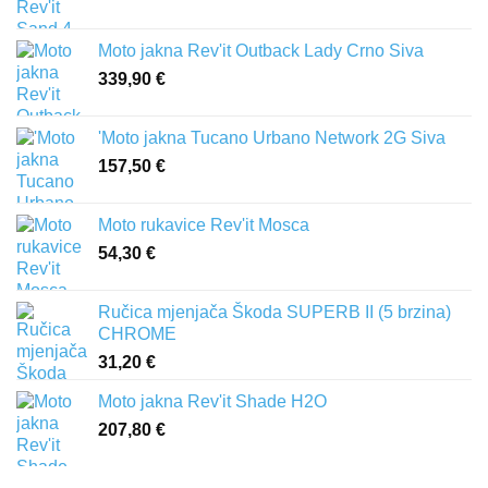
Moto jakna Rev'it Outback Lady Crno Siva
339,90
€
'Moto jakna Tucano Urbano Network 2G Siva
157,50
€
Moto rukavice Rev'it Mosca
54,30
€
Ručica mjenjača Škoda SUPERB II (5 brzina)
CHROME
31,20
€
Moto jakna Rev'it Shade H2O
207,80
€