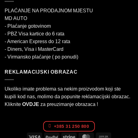
PLAĆANJE NA PRODAJNOM MJESTU
MD AUTO
- Plaćanje gotovinom
- PBZ Visa kartice do 6 rata
- American Express do 12 rata
- Diners, Visa i MasterCard
- Virmansko plaćanje ( po ponudi)
REKLAMACIJSKI OBRAZAC
Ukoliko imate problema sa nekim proizvodom koji ste
kupili kod nas, molimo da popunite reklamacijski obrazac.
Kliknite
OVDJE
za preuzimanje obrazaca !
+385 31 250 800
Visa
PayPal
Stripe
MasterCard
Cash