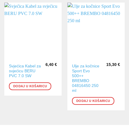
6,40
€
15,30
€
Svjećica Kabel za
Ulje za kočnice
svjećicu BERU
Sport Evo
PVC 7.0 SW
500++
BREMBO
04816450 250
DODAJ U KOŠARICU
ml
DODAJ U KOŠARICU