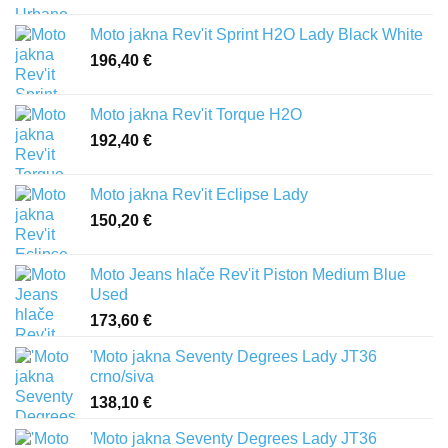
Moto jakna Rev'it Sprint H2O Lady Black White
196,40
€
Moto jakna Rev'it Torque H2O
192,40
€
Moto jakna Rev'it Eclipse Lady
150,20
€
Moto Jeans hlače Rev'it Piston Medium Blue
Used
173,60
€
'Moto jakna Seventy Degrees Lady JT36
crno/siva
138,10
€
'Moto jakna Seventy Degrees Lady JT36