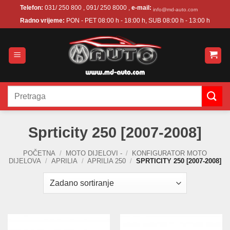
Skip
Telefon:
031/ 250 800 , 091/ 250 8000 ,
e-mail:
info@md-auto.com
to
Radno vrijeme:
PON - PET 08:00 h - 18:00 h, SUB 08:00 h - 13:00 h
content
Pretraži:
Sprticity 250 [2007-2008]
POČETNA
/
MOTO DIJELOVI -
/
KONFIGURATOR MOTO
DIJELOVA
/
APRILIA
/
APRILIA 250
/
SPRTICITY 250 [2007-2008]