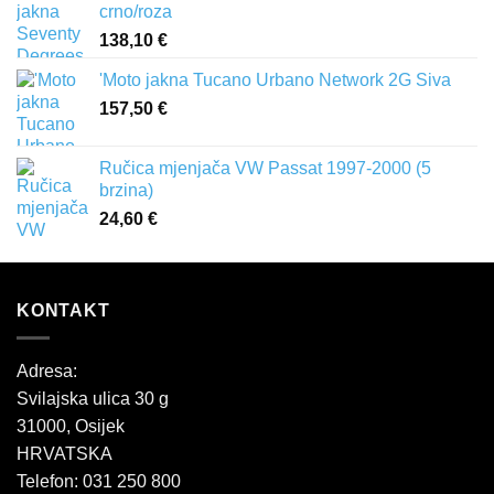
crno/roza
138,10
€
'Moto jakna Tucano Urbano Network 2G Siva
157,50
€
Ručica mjenjača VW Passat 1997-2000 (5
brzina)
24,60
€
KONTAKT
Adresa:
Svilajska ulica 30 g
31000, Osijek
HRVATSKA
Telefon: 031 250 800