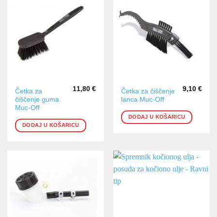
11,80
€
9,10
€
Četka za
Četka za čiščenje
čiščenje guma
lanca Muc-Off
Muc-Off
DODAJ U KOŠARICU
DODAJ U KOŠARICU