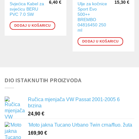
6,40
€
15,30
€
Svjećica Kabel za
Ulje za kočnice
svjećicu BERU
Sport Evo
PVC 7.0 SW
500++
BREMBO
04816450 250
DODAJ U KOŠARICU
ml
DODAJ U KOŠARICU
DIO ISTAKNUTIH PROIZVODA
Ručica mjenjača VW Passat 2001-2005 6
brzina
24,90
€
'Moto jakna Tucano Urbano Twin crna/fluo. žuta
169,90
€