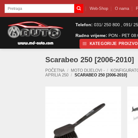
Skip
Pretraži:
Web-Shop
O nama
P
to
content
Telefon:
031/ 250 800 , 091/ 2
Radno vrijeme:
PON - PET 08:0
KATEGORIJE PROIZV
Scarabeo 250 [2006-2010]
POČETNA
/
MOTO DIJELOVI -
/
KONFIGURAT
APRILIA 250
/
SCARABEO 250 [2006-2010]