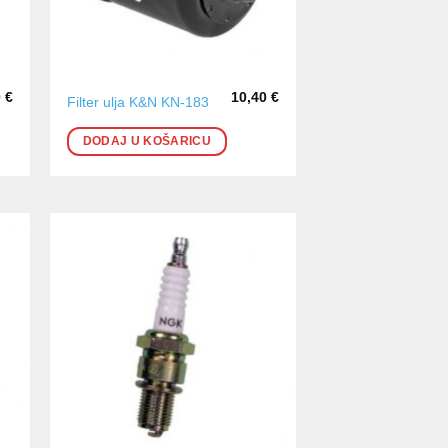
0
€
10,40
€
Filter ulja K&N KN-183
DODAJ U KOŠARICU