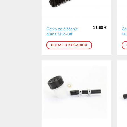
11,80
€
Četka za čiščenje
Če
guma Muc-Off
Mu
DODAJ U KOŠARICU