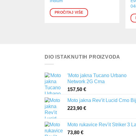
Iridium
Ev
04
PROČITAJ VIŠE
DIO ISTAKNUTIH PROIZVODA
'Moto jakna Tucano Urbano
Network 2G Crna
157,50
€
Moto jakna Rev'it Lucid Crno Bi
223,90
€
Moto rukavice Rev'it Striker 3 L
73,80
€