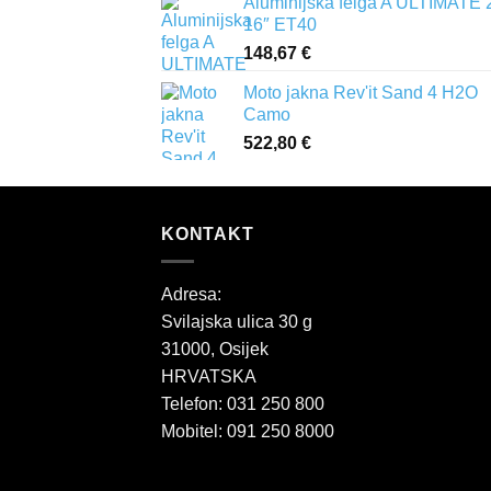
Aluminijska felga A ULTIMATE 
16″ ET40
148,67
€
Moto jakna Rev'it Sand 4 H2O
Camo
522,80
€
KONTAKT
Adresa:
Svilajska ulica 30 g
31000, Osijek
HRVATSKA
Telefon: 031 250 800
Mobitel: 091 250 8000