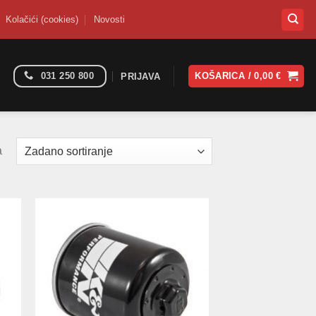
Kolačići (cookies)
Novosti
031 250 800
KOŠARICA /
0,00
€
PRIJAVA
a