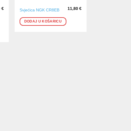
0
€
11,80
€
Svjećica NGK CR8EB
DODAJ U KOŠARICU