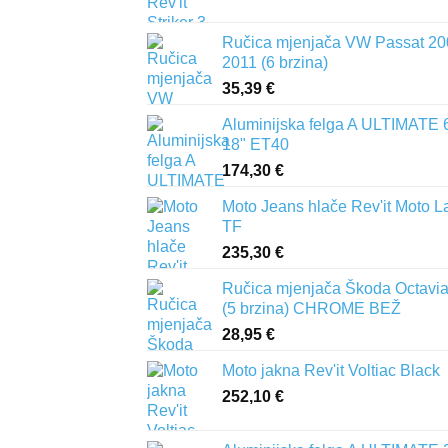
Ručica mjenjača VW Passat 20
2011 (6 brzina)
35,39
€
Aluminijska felga A ULTIMATE 
18" ET40
174,30
€
Moto Jeans hlače Rev'it Moto L
TF
235,30
€
Ručica mjenjača Škoda Octavia 
(5 brzina) CHROME BEŽ
28,95
€
Moto jakna Rev'it Voltiac Black
252,10
€