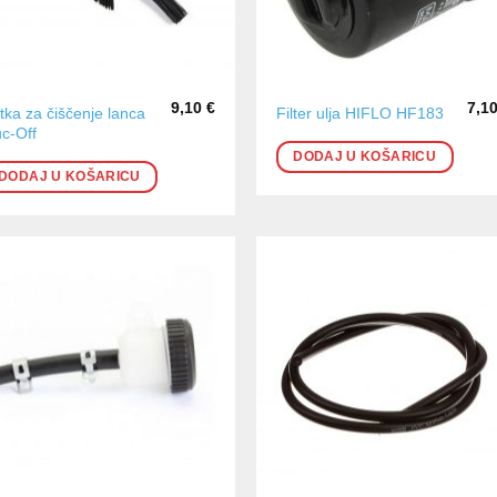
9,10
€
7,1
tka za čiščenje lanca
Filter ulja HIFLO HF183
c-Off
DODAJ U KOŠARICU
DODAJ U KOŠARICU