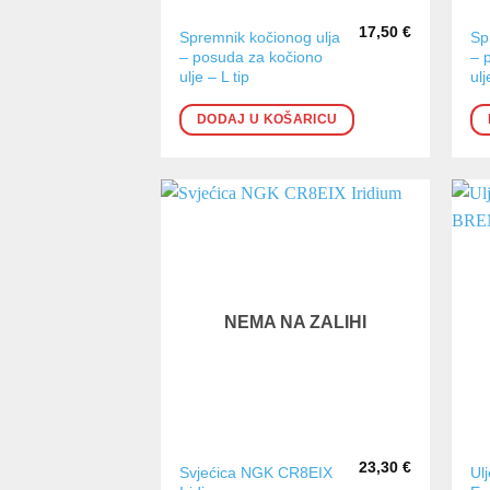
17,50
€
Spremnik kočionog ulja
Sp
– posuda za kočiono
– 
ulje – L tip
ulj
DODAJ U KOŠARICU
NEMA NA ZALIHI
23,30
€
Svjećica NGK CR8EIX
Ul