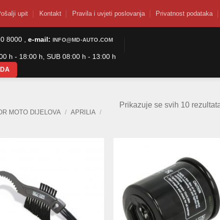
ošalji upit
Kontakt
Pravila i uvjeti poslovanja
Privatnost podataka
50 8000 ,
e-mail:
INFO@MD-AUTO.COM
0 h - 18:00 h, SUB 08:00 h - 13:00 h
ODA
Prikazuje se svih 10 rezultat
OR MOTO DIJELOVA
/
APRILIA
/