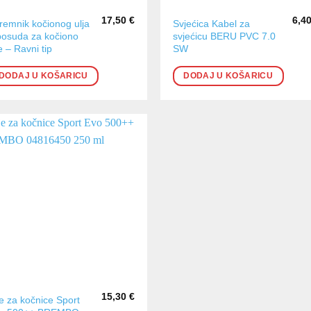
17,50
€
6,4
remnik kočionog ulja
Svjećica Kabel za
posuda za kočiono
svjećicu BERU PVC 7.0
e – Ravni tip
SW
DODAJ U KOŠARICU
DODAJ U KOŠARICU
15,30
€
je za kočnice Sport