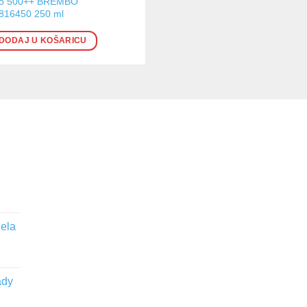
o 500++ BREMBO
816450 250 ml
DODAJ U KOŠARICU
jela
ady