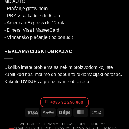
MD AUTO
- Plaćanje gotovinom
- PBZ Visa kartice do 6 rata
- American Express do 12 rata
- Diners, Visa i MasterCard
- Virmansko plaćanje ( po ponudi)
REKLAMACIJSKI OBRAZAC
Ukoliko imate problema sa nekim proizvodom koji ste
kupili kod nas, molimo da popunite reklamacijski obrazac.
Kliknite
OVDJE
za preuzimanje obrazaca !
+385 31 250 800
Visa
PayPal
Stripe
MasterCard
Cash
On
WEB-SHOP
O NAMA
POŠALJI UPIT
KONTAKT
Delivery
PRAVILA I UVJETI POSLOVANJA
PRIVATNOST PODATAKA