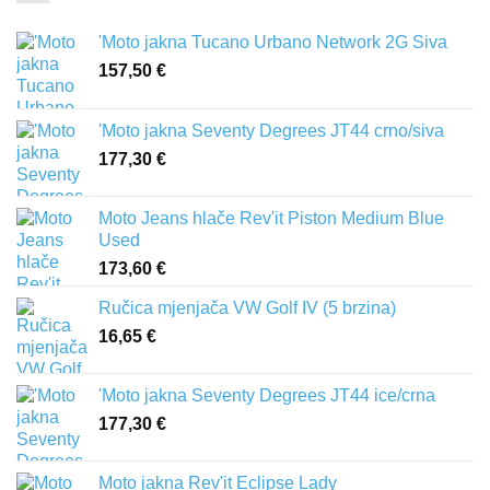
'Moto jakna Tucano Urbano Network 2G Siva
157,50
€
'Moto jakna Seventy Degrees JT44 crno/siva
177,30
€
Moto Jeans hlače Rev'it Piston Medium Blue
Used
173,60
€
Ručica mjenjača VW Golf IV (5 brzina)
16,65
€
'Moto jakna Seventy Degrees JT44 ice/crna
177,30
€
Moto jakna Rev'it Eclipse Lady