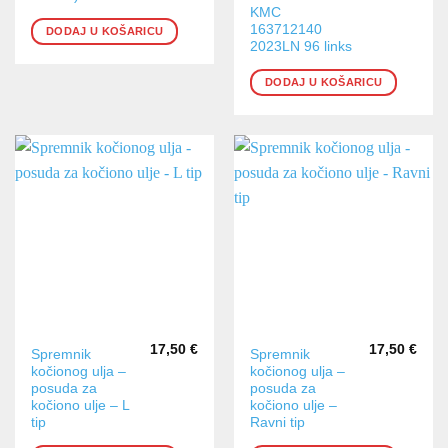
KMC
163712140
DODAJ U KOŠARICU
2023LN 96 links
DODAJ U KOŠARICU
17,50
€
17,50
€
Spremnik
Spremnik
kočionog ulja –
kočionog ulja –
posuda za
posuda za
kočiono ulje – L
kočiono ulje –
tip
Ravni tip