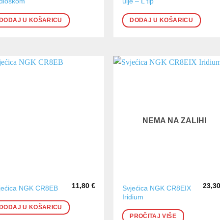
dloškom
ulje – L tip
DODAJ U KOŠARICU
DODAJ U KOŠARICU
NEMA NA ZALIHI
11,80
€
23,3
Svjećica NGK CR8EIX
jećica NGK CR8EB
Iridium
DODAJ U KOŠARICU
PROČITAJ VIŠE