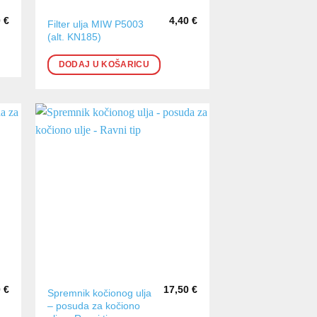
0
€
4,40
€
Filter ulja MIW P5003
(alt. KN185)
DODAJ U KOŠARICU
0
€
17,50
€
Spremnik kočionog ulja
– posuda za kočiono