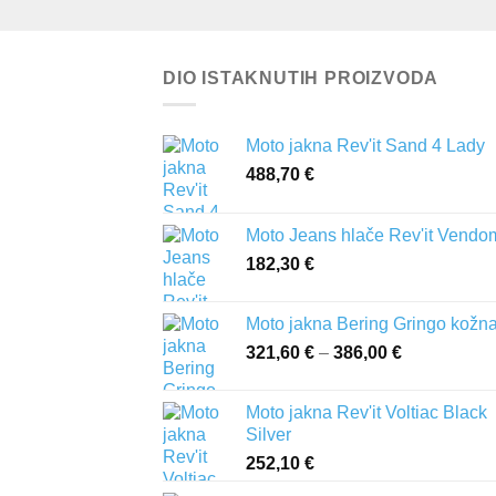
DIO ISTAKNUTIH PROIZVODA
Moto jakna Rev'it Sand 4 Lady
488,70
€
Moto Jeans hlače Rev'it Vendo
182,30
€
Moto jakna Bering Gringo kožn
321,60
€
–
386,00
€
Raspon
cijena:
od
Moto jakna Rev'it Voltiac Black
321,60 €
Silver
do
252,10
€
386,00 €