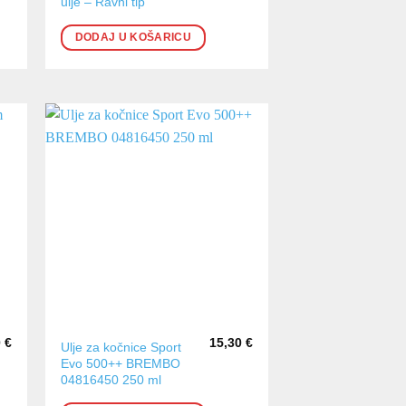
ulje – Ravni tip
DODAJ U KOŠARICU
0
€
15,30
€
Ulje za kočnice Sport
Evo 500++ BREMBO
04816450 250 ml