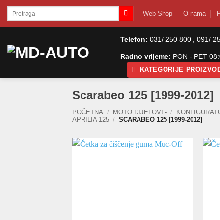
Skip
Pretraži:
Web-Shop
O nama
P
to
content
Telefon:
031/ 250 800 , 091/ 2
Radno vrijeme:
PON - PET 08:0
KATEGORIJE PROIZVO
Scarabeo 125 [1999-2012]
POČETNA
/
MOTO DIJELOVI -
/
KONFIGURAT
APRILIA 125
/
SCARABEO 125 [1999-2012]