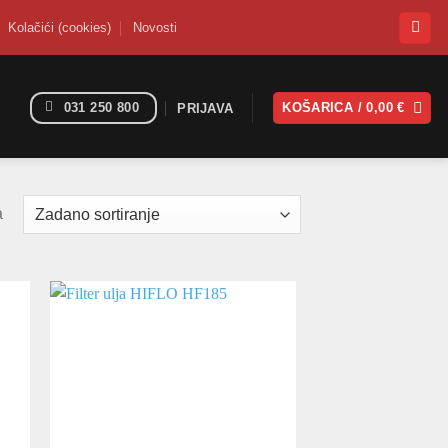
Kolačići (cookies)
Novosti
031 250 800
KOŠARICA /
0,00
€
PRIJAVA
a