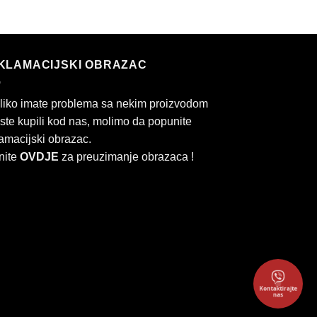
KLAMACIJSKI OBRAZAC
liko imate problema sa nekim proizvodom
 ste kupili kod nas, molimo da popunite
amacijski obrazac.
nite
OVDJE
za preuzimanje obrazaca !
Kontaktirajte
rd
Cash
nas
On