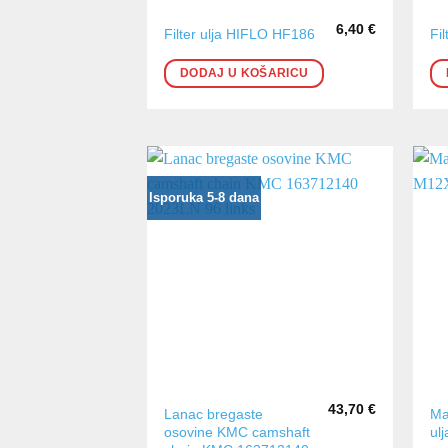
6,40
€
Filter ulja HIFLO HF186
Fi
DODAJ U KOŠARICU
Isporuka 5-8 dana
43,70
€
Lanac bregaste
Ma
osovine KMC camshaft
ul