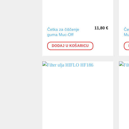
11,80
€
Četka za čiščenje
Če
guma Muc-Off
Mu
DODAJ U KOŠARICU