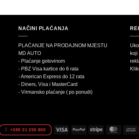
NAČINI PLAĆANJA
RE
PLAĆANJE NA PRODAJNOM MJESTU
Uko
MD AUTO
koji
- Plaćanje gotovinom
rekl
- PBZ Visa kartice do 6 rata
Klik
- American Express do 12 rata
- Diners, Visa i MasterCard
- Virmansko plaćanje ( po ponudi)
Visa
PayPal
Stripe
MasterCa
+385 31 250 800