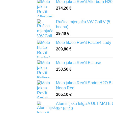
Moto jakna Rev'it Afterburn H20
274,20
€
Ručica mjenjača VW Golf V (5
brzina)
29,40
€
Moto hlače Rev'it Factor4 Lady
209,80
€
Moto jakna Rev'it Eclipse
153,50
€
Moto jakna Rev'it Sprint H2O B
Neon Red
205,10
€
Aluminijska felga A ULTIMATE 
18" ET40