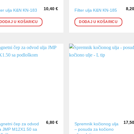
10,40
€
8,2
lter ulja K&N KN-183
Filter ulja K&N KN-185
DODAJ U KOŠARICU
DODAJ U KOŠARICU
6,80
€
17,5
gnetni čep za odvod
Spremnik kočionog ulja
ja JMP M12X1.50 sa
– posuda za kočiono