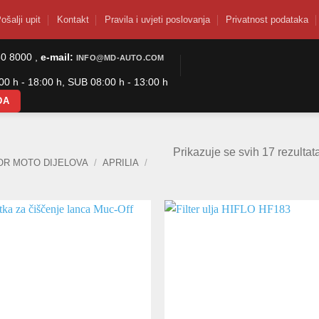
ošalji upit
Kontakt
Pravila i uvjeti poslovanja
Privatnost podataka
50 8000 ,
e-mail:
INFO@MD-AUTO.COM
0 h - 18:00 h, SUB 08:00 h - 13:00 h
DA
Prikazuje se svih 17 rezultat
OR MOTO DIJELOVA
/
APRILIA
/