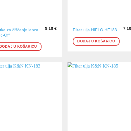
9,10
€
7,1
tka za čiščenje lanca
Filter ulja HIFLO HF183
c-Off
DODAJ U KOŠARICU
DODAJ U KOŠARICU