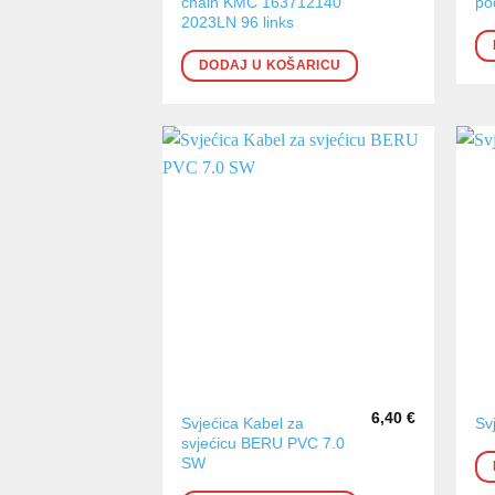
chain KMC 163712140
po
2023LN 96 links
DODAJ U KOŠARICU
6,40
€
Svjećica Kabel za
Sv
svjećicu BERU PVC 7.0
SW