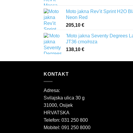
Moto jakna Rev'it Sprint H2O B
Neon Red
205,10
€
'Moto jakna Seventy Degrees L
JT36 crno/roza
138,10
€
KONTAKT
Adresa:
Svilajska ulica 30 g
31000, Osijek
HRVATSKA
Telefon: 031 250 800
Mobitel: 091 250 8000