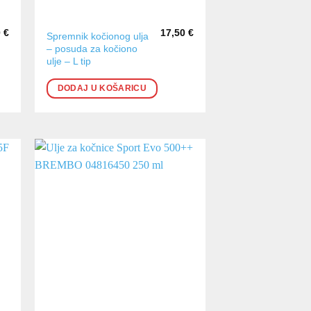
0
€
17,50
€
Spremnik kočionog ulja
– posuda za kočiono
ulje – L tip
DODAJ U KOŠARICU