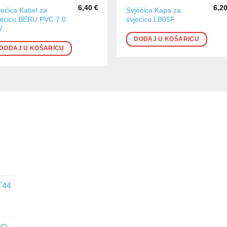
6,40
€
6,2
jećica Kabel za
Svjećica Kapa za
jećicu BERU PVC 7.0
svjećicu LB05F
W
DODAJ U KOŠARICU
DODAJ U KOŠARICU
T44