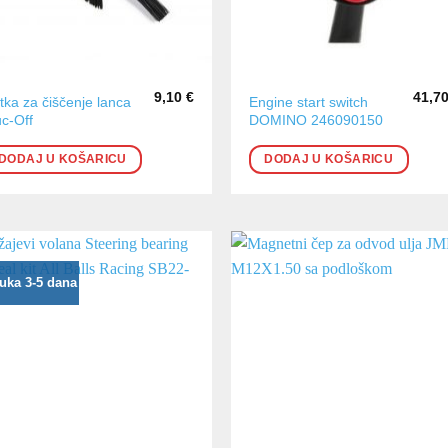
9,10
€
41,7
tka za čiščenje lanca
Engine start switch
c-Off
DOMINO 246090150
DODAJ U KOŠARICU
DODAJ U KOŠARICU
uka 3-5 dana