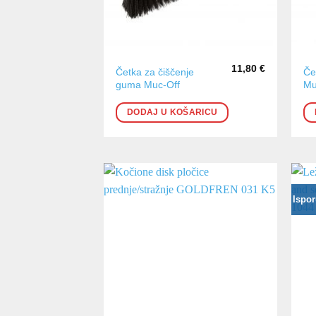
11,80
€
Četka za čiščenje
Če
guma Muc-Off
Mu
DODAJ U KOŠARICU
Ispor