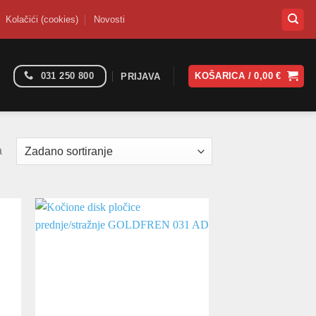
Kolačići (cookies)
Novosti
031 250 800
KOŠARICA /
0,00
€
PRIJAVA
a