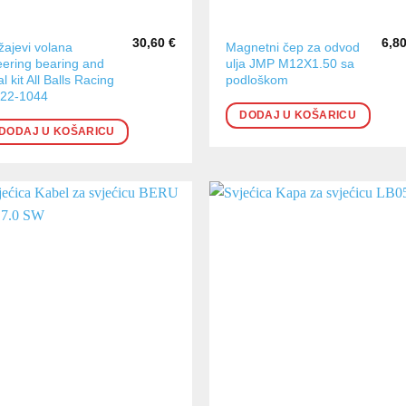
30,60
€
6,8
žajevi volana
Magnetni čep za odvod
eering bearing and
ulja JMP M12X1.50 sa
l kit All Balls Racing
podloškom
22-1044
DODAJ U KOŠARICU
DODAJ U KOŠARICU