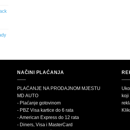
lack
ady
NAČINI PLAĆANJA
RE
PLAĆANJE NA PRODAJNOM MJESTU
Uko
MD AUTO
koji
- Plaćanje gotovinom
rekl
- PBZ Visa kartice do 6 rata
Klik
- American Express do 12 rata
- Diners, Visa i MasterCard