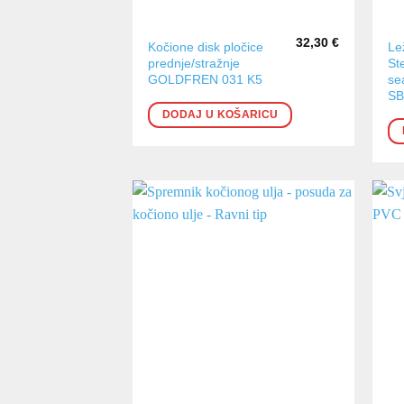
32,30
€
Kočione disk pločice
Le
prednje/stražnje
St
GOLDFREN 031 K5
sea
SB
DODAJ U KOŠARICU