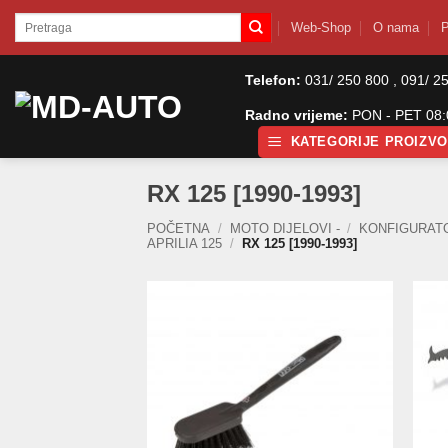
Skip
Pretraži:
Web-Shop
O nama
P
to
content
Telefon:
031/ 250 800 , 091/ 2
Radno vrijeme:
PON - PET 08:0
KATEGORIJE PROIZV
RX 125 [1990-1993]
POČETNA
/
MOTO DIJELOVI -
/
KONFIGURAT
APRILIA 125
/
RX 125 [1990-1993]