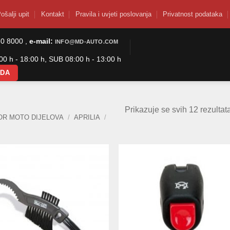
ošalji upit
Kontakt
Pravila i uvjeti poslovanja
Privatnost podataka
50 8000 ,
e-mail:
INFO@MD-AUTO.COM
0 h - 18:00 h, SUB 08:00 h - 13:00 h
ODA
Prikazuje se svih 12 rezultat
OR MOTO DIJELOVA
/
APRILIA
/