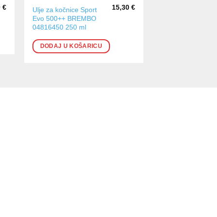
0
€
15,30
€
Ulje za kočnice Sport
Evo 500++ BREMBO
04816450 250 ml
DODAJ U KOŠARICU