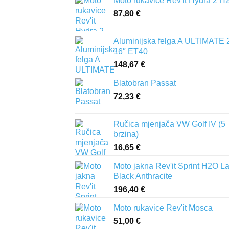
Moto rukavice Rev'it Hydra 2 H
87,80
€
Aluminijska felga A ULTIMATE 
16″ ET40
148,67
€
Blatobran Passat
72,33
€
Ručica mjenjača VW Golf IV (5
brzina)
16,65
€
Moto jakna Rev'it Sprint H2O L
Black Anthracite
196,40
€
Moto rukavice Rev'it Mosca
51,00
€