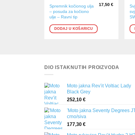
17,50
€
Spremnik kočionog ulja
Sv
– posuda za kočiono
sv
ulje – Ravni tip
S
DODAJ U KOŠARICU
DIO ISTAKNUTIH PROIZVODA
Moto jakna Rev'it Voltiac Lady
Black Grey
252,10
€
'Moto jakna Seventy Degrees J
crno/siva
177,30
€