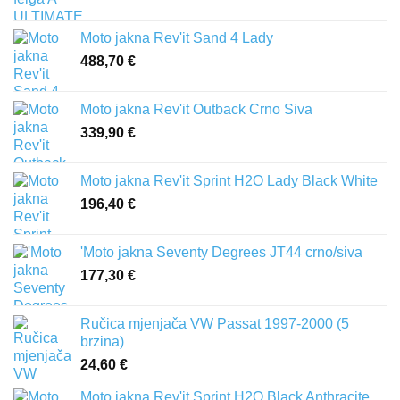
Moto jakna Rev'it Sand 4 Lady
488,70
€
Moto jakna Rev'it Outback Crno Siva
339,90
€
Moto jakna Rev'it Sprint H2O Lady Black White
196,40
€
'Moto jakna Seventy Degrees JT44 crno/siva
177,30
€
Ručica mjenjača VW Passat 1997-2000 (5
brzina)
24,60
€
Moto jakna Rev'it Sprint H2O Black Anthracite