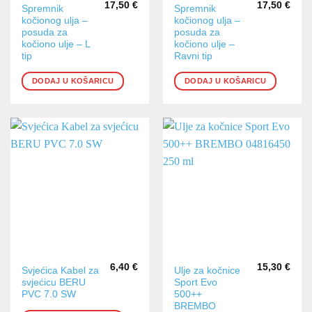
17,50
€
17,50
€
Spremnik
Spremnik
kočionog ulja –
kočionog ulja –
posuda za
posuda za
kočiono ulje – L
kočiono ulje –
tip
Ravni tip
DODAJ U KOŠARICU
DODAJ U KOŠARICU
6,40
€
15,30
€
Svjećica Kabel za
Ulje za kočnice
svjećicu BERU
Sport Evo
PVC 7.0 SW
500++
BREMBO