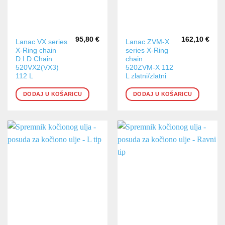
95,80
€
162,10
€
Lanac VX series
Lanac ZVM-X
X-Ring chain
series X-Ring
D.I.D Chain
chain
520VX2(VX3)
520ZVM-X 112
112 L
L zlatni/zlatni
DODAJ U KOŠARICU
DODAJ U KOŠARICU