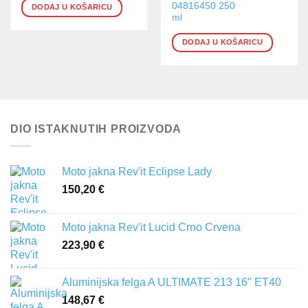
04816450 250
DODAJ U KOŠARICU
ml
DODAJ U KOŠARICU
DIO ISTAKNUTIH PROIZVODA
Moto jakna Rev'it Eclipse Lady
150,20
€
Moto jakna Rev'it Lucid Crno Crvena
223,90
€
Aluminijska felga A ULTIMATE 213 16″ ET40
148,67
€