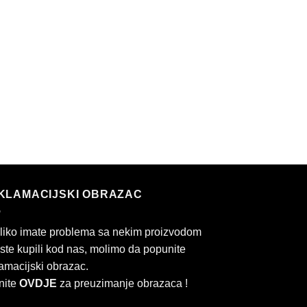
KLAMACIJSKI OBRAZAC
liko imate problema sa nekim proizvodom
 ste kupili kod nas, molimo da popunite
amacijski obrazac.
nite
OVDJE
za preuzimanje obrazaca !