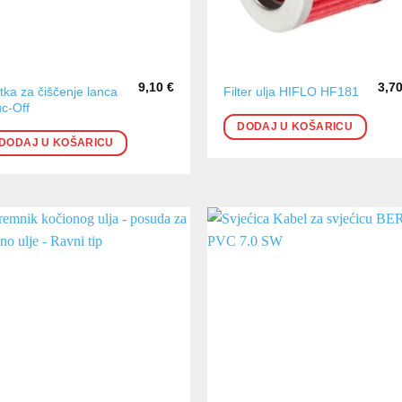
9,10
€
3,7
tka za čiščenje lanca
Filter ulja HIFLO HF181
c-Off
DODAJ U KOŠARICU
DODAJ U KOŠARICU