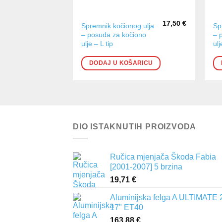
17,50
€
Spremnik kočionog ulja
Sp
– posuda za kočiono
– 
ulje – L tip
ulj
DODAJ U KOŠARICU
DIO ISTAKNUTIH PROIZVODA
Ručica mjenjača Škoda Fabia
[2001-2007] 5 brzina
19,71
€
Aluminijska felga A ULTIMATE 
17" ET40
163,88
€