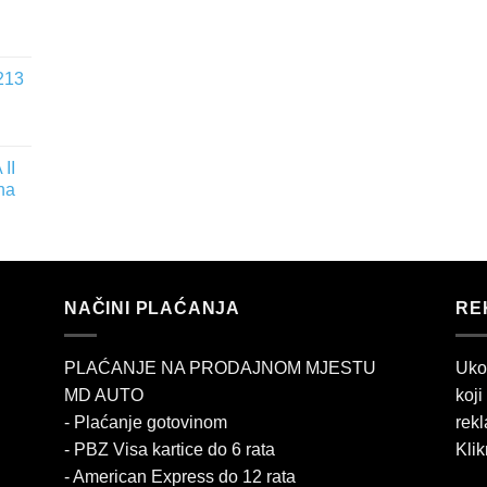
213
II
na
NAČINI PLAĆANJA
RE
PLAĆANJE NA PRODAJNOM MJESTU
Uko
MD AUTO
koji
- Plaćanje gotovinom
rekl
- PBZ Visa kartice do 6 rata
Klik
- American Express do 12 rata