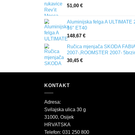
51,00
€
Aluminijska felga A ULTIMATE 
16″ ET40
148,67
€
Ručica mjenjača SKODA FABIA 
2007-,ROOMSTER 2007- 5brzi
30,45
€
KONTAKT
Adresa:
Svilajska ulica 30 g
31000, Osijek
HRVATSKA
Telefon: 031 250 800