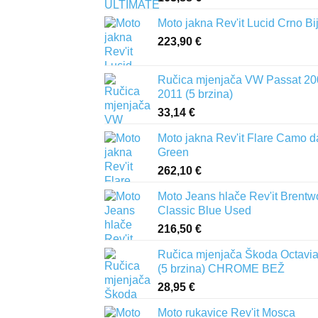
Moto jakna Rev'it Lucid Crno Bi
223,90
€
Ručica mjenjača VW Passat 20
2011 (5 brzina)
33,14
€
Moto jakna Rev'it Flare Camo d
Green
262,10
€
Moto Jeans hlače Rev'it Brent
Classic Blue Used
216,50
€
Ručica mjenjača Škoda Octavia 
(5 brzina) CHROME BEŽ
28,95
€
Moto rukavice Rev'it Mosca