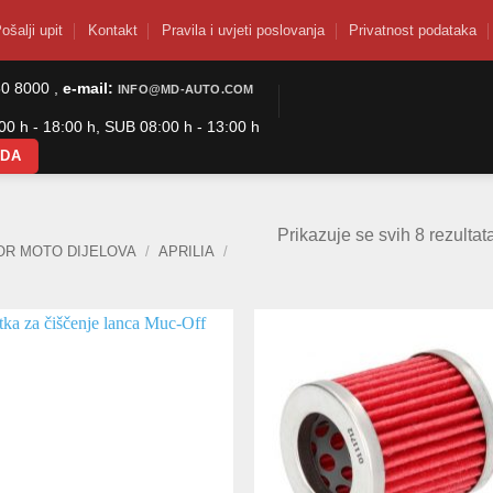
ošalji upit
Kontakt
Pravila i uvjeti poslovanja
Privatnost podataka
50 8000 ,
e-mail:
INFO@MD-AUTO.COM
0 h - 18:00 h, SUB 08:00 h - 13:00 h
ODA
Prikazuje se svih 8 rezultat
OR MOTO DIJELOVA
/
APRILIA
/