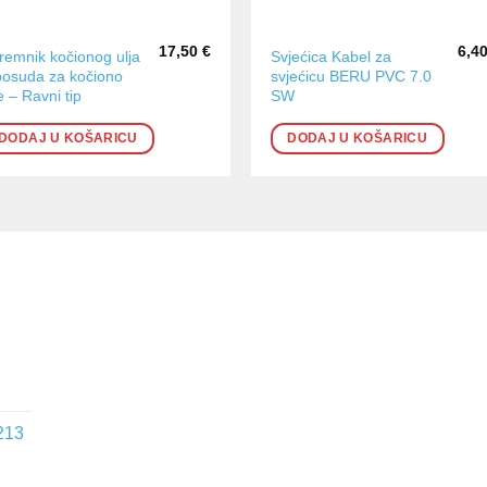
17,50
€
6,4
remnik kočionog ulja
Svjećica Kabel za
posuda za kočiono
svjećicu BERU PVC 7.0
e – Ravni tip
SW
DODAJ U KOŠARICU
DODAJ U KOŠARICU
213