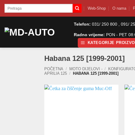
Skip
Pretraži:
Web-Shop
O nama
P
to
content
Telefon:
031/ 250 800 , 091/ 2
Radno vrijeme:
PON - PET 08:0
KATEGORIJE PROIZV
Habana 125 [1999-2001]
POČETNA
/
MOTO DIJELOVI -
/
KONFIGURAT
APRILIA 125
/
HABANA 125 [1999-2001]