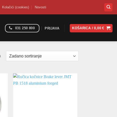
Kolačići (cookies)
Novosti
031 250 800
KOŠARICA /
0,00
€
PRIJAVA
a