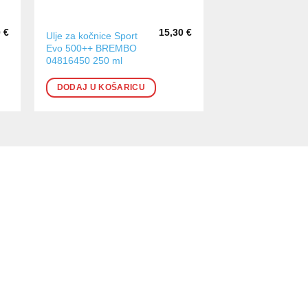
0
€
15,30
€
Ulje za kočnice Sport
Evo 500++ BREMBO
04816450 250 ml
DODAJ U KOŠARICU