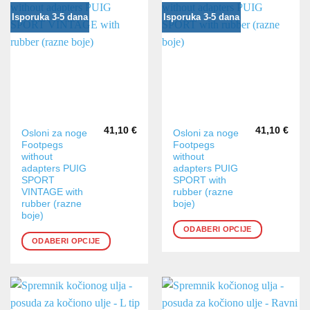
stranici
stranici
Isporuka 3-5 dana
Isporuka 3-5 dana
proizvoda
proizvoda
41,10
€
41,10
€
Ovaj
Ovaj
Osloni za noge
Osloni za noge
Footpegs
Footpegs
proizvod
proizvod
without
without
ima
ima
adapters PUIG
adapters PUIG
više
više
SPORT
SPORT with
varijanti.
varijanti.
VINTAGE with
rubber (razne
rubber (razne
boje)
Opcije
Opcije
boje)
se
se
ODABERI OPCIJE
mogu
mogu
ODABERI OPCIJE
odabrati
odabrati
na
na
stranici
stranici
proizvoda
proizvoda