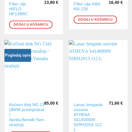
13,80
€
16,40
€
Filter ulja
Filter ulja K&N
HIFLO
KN-138
HF138RC
DODAJ U KOŠARICU
DODAJ U KOŠARICU
Pogledaj opis
85,00
€
71,60
€
Kočioni disk NG 1341
Lanac bregaste
(BMW prednji/stražnji
osovine
/
ATHENA
Aprilia;Benelli;Yamaha
S41400009
stražnji)
92RH2015 112
L