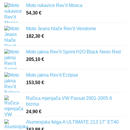
Moto rukavice Rev'it Mosca
54,30
€
Moto Jeans hlače Rev'it Vendome
182,30
€
Moto jakna Rev'it Sprint H2O Black Neon Red
205,10
€
Moto jakna Rev'it Eclipse
153,50
€
Ručica mjenjača VW Passat 2001-2005 6
brzina
24,90
€
Aluminijska felga A ULTIMATE 213 17" ET40
163,88
€