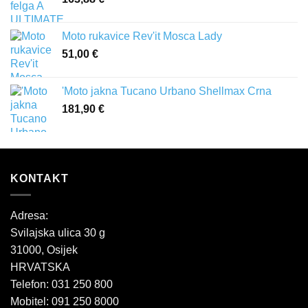
Moto rukavice Rev'it Mosca Lady
51,00
€
'Moto jakna Tucano Urbano Shellmax Crna
181,90
€
KONTAKT
Adresa:
Svilajska ulica 30 g
31000, Osijek
HRVATSKA
Telefon: 031 250 800
Mobitel: 091 250 8000