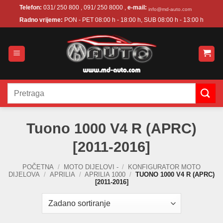
Skip
Telefon:
031/ 250 800 , 091/ 250 8000 ,
e-mail:
info@md-auto.com
to
Radno vrijeme:
PON - PET 08:00 h - 18:00 h, SUB 08:00 h - 13:00 h
content
Pretraži:
Tuono 1000 V4 R (APRC)
[2011-2016]
POČETNA
/
MOTO DIJELOVI -
/
KONFIGURATOR MOTO
DIJELOVA
/
APRILIA
/
APRILIA 1000
/
TUONO 1000 V4 R (APRC)
[2011-2016]