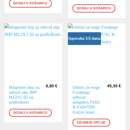
DODAJ U KOŠARICU
DODAJ U KOŠARICU
Isporuka 3-5 dana
6,80
€
45,30
€
Ovaj
Magnetni čep za
Osloni za noge
odvod ulja JMP
Footpegs
proizvod
M12X1.50 sa
without
ima
podloškom
adapters PUIG
više
R-FIGHTER
varijanti.
(razne boje)
DODAJ U KOŠARICU
Opcije
ODABERI OPCIJE
se
mogu