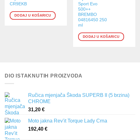
CR9EKB
Sport Evo
500++
BREMBO
DODAJ U KOŠARICU
04816450 250
ml
DODAJ U KOŠARICU
DIO ISTAKNUTIH PROIZVODA
Ručica mjenjača Škoda SUPERB II (5 brzina)
CHROME
31,20
€
Moto jakna Rev'it Torque Lady Crna
192,40
€