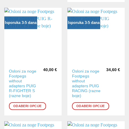
odabrati
na
stranici
Isporuka 3-5 dana
Isporuka 3-5 dana
proizvoda
40,00
€
34,60
€
Ovaj
Ovaj
Osloni za noge
Osloni za noge
Footpegs
Footpegs
proizvod
proizvod
without
without
ima
ima
adapters PUIG
adapters PUIG
više
više
R-FIGHTER S
RACING (razne
varijanti.
varijanti.
(razne boje)
boje)
Opcije
Opcije
ODABERI OPCIJE
ODABERI OPCIJE
se
se
mogu
mogu
odabrati
odabrati
na
na