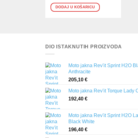
DODAJ U KOŠARICU
DIO ISTAKNUTIH PROIZVODA
Moto jakna Rev'it Sprint H2O B
Anthracite
205,10
€
Moto jakna Rev'it Torque Lady 
192,40
€
Moto jakna Rev'it Sprint H2O L
Black White
196,40
€