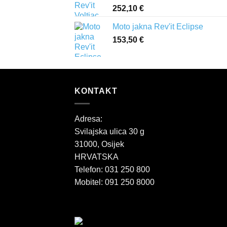
252,10
€
Moto jakna Rev'it Eclipse
153,50
€
KONTAKT
Adresa:
Svilajska ulica 30 g
31000, Osijek
HRVATSKA
Telefon: 031 250 800
Mobitel: 091 250 8000