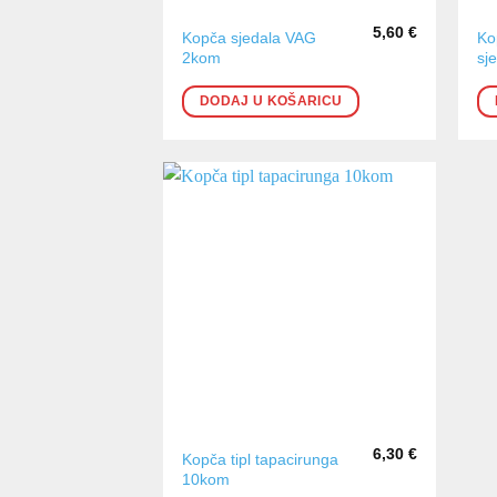
5,60
€
Kopča sjedala VAG
Ko
2kom
sj
DODAJ U KOŠARICU
6,30
€
Kopča tipl tapacirunga
10kom