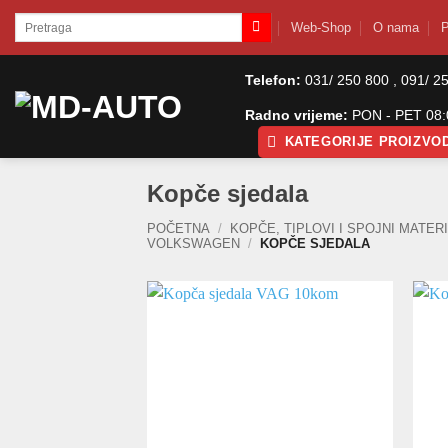
Skip
Pretraži:
Web-Shop
O nama
P
to
content
Telefon:
031/ 250 800 , 091/ 2
Radno vrijeme:
PON - PET 08:0
KATEGORIJE PROIZVO
Kopče sjedala
POČETNA
/
KOPČE, TIPLOVI I SPOJNI MATERI
VOLKSWAGEN
/
KOPČE SJEDALA