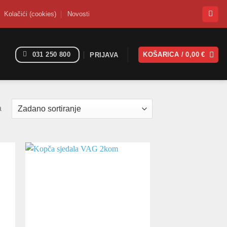
Kolačići (cookies)
Novosti
031 250 800
KOŠARICA /
0,00
€
PRIJAVA
a