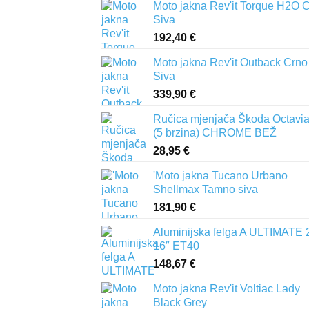
Moto jakna Rev'it Torque H2O 
Siva
192,40
€
Moto jakna Rev'it Outback Crno
Siva
339,90
€
Ručica mjenjača Škoda Octavia 
(5 brzina) CHROME BEŽ
28,95
€
'Moto jakna Tucano Urbano
Shellmax Tamno siva
181,90
€
Aluminijska felga A ULTIMATE 
16″ ET40
148,67
€
Moto jakna Rev'it Voltiac Lady
Black Grey