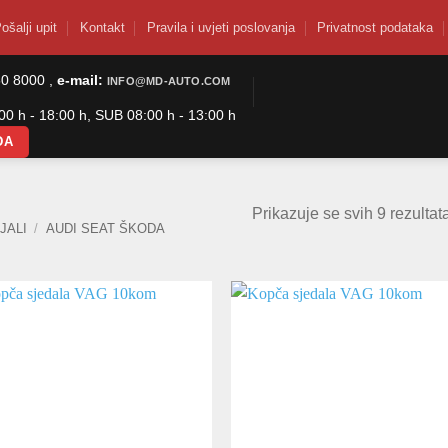
ošalji upit
Kontakt
Pravila i uvjeti poslovanja
Privatnost podataka
50 8000 ,
e-mail:
INFO@MD-AUTO.COM
0 h - 18:00 h, SUB 08:00 h - 13:00 h
DA
Prikazuje se svih 9 rezultat
JALI
/
AUDI SEAT ŠKODA