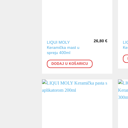
26,80
€
LIQUI MOLY
LI
Keramička mast u
Ke
spreju 400ml
DODAJ U KOŠARICU