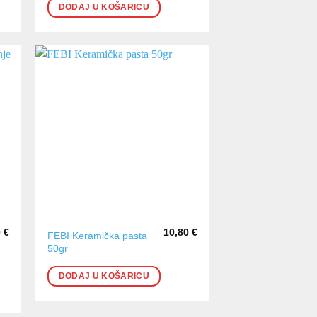
DODAJ U KOŠARICU
0
€
10,80
€
FEBI Keramička pasta
50gr
DODAJ U KOŠARICU