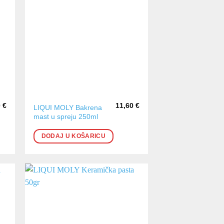
0
€
11,60
€
LIQUI MOLY Bakrena
mast u spreju 250ml
DODAJ U KOŠARICU