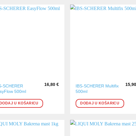
16,80
€
15,9
S-SCHERER
IBS-SCHERER Multifix
syFlow 500ml
500ml
DODAJ U KOŠARICU
DODAJ U KOŠARICU