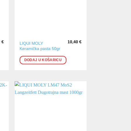
0
€
10,40
€
LIQUI MOLY
Keramička pasta 50gr
DODAJ U KOŠARICU