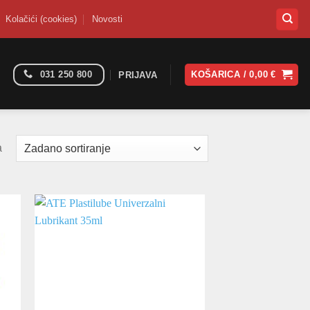
Kolačići (cookies)
Novosti
031 250 800
KOŠARICA /
0,00
€
PRIJAVA
a