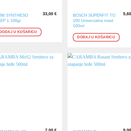
33,00
€
5,6
MW SYNTHESO
BOSCH SUPERFIT TO
EP 1 100gr
100 Univerzalna mast
100ml
DODAJ U KOŠARICU
DODAJ U KOŠARICU
7,00
€
9,0