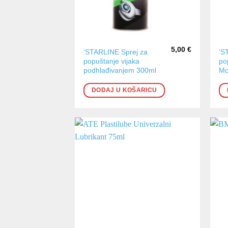
5,00
€
‘STARLINE Sprej za
‘S
popuštanje vijaka
po
podhlađivanjem 300ml
Mo
DODAJ U KOŠARICU