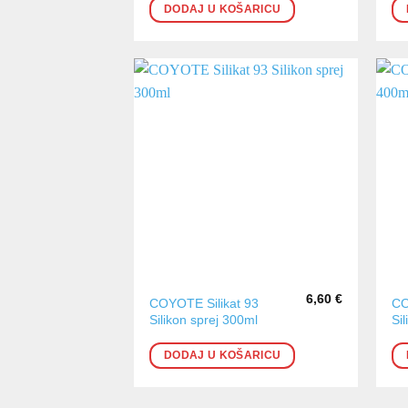
DODAJ U KOŠARICU
6,60
€
COYOTE Silikat 93
CO
Silikon sprej 300ml
Si
DODAJ U KOŠARICU