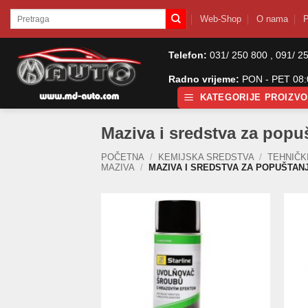
Skip
Pretraži:
Web-Shop
O nama
P
to
content
Telefon:
031/ 250 800 , 091/ 2
Radno vrijeme:
PON - PET 08:0
KATEGORIJE PROIZV
Maziva i sredstva za popu
POČETNA
/
KEMIJSKA SREDSTVA
/
TEHNIČK
MAZIVA
/
MAZIVA I SREDSTVA ZA POPUŠTAN