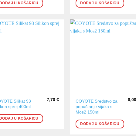
DODAJ U KOŠARICU
DODAJ U KOŠARICU
7,70
€
6,0
YOTE Silikat 93
COYOTE Sredstvo za
likon sprej 400ml
popuštanje vijaka s
Mos2 150ml
DODAJ U KOŠARICU
DODAJ U KOŠARICU