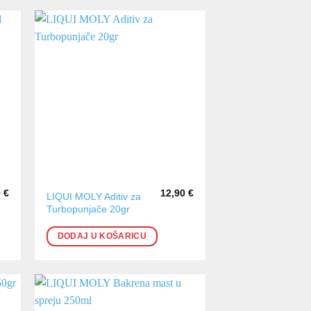
0
€
12,90
€
LIQUI MOLY Aditiv za
Turbopunjače 20gr
DODAJ U KOŠARICU