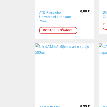
6,00
€
ATE Plastilube
B
Univerzalni Lubrikant
GL
75ml
DODAJ U KOŠARICU
6,99
€