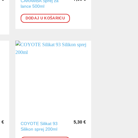
CARAMBA Sprej za
lance 500ml
DODAJ U KOŠARICU
0
€
5,30
€
COYOTE Silikat 93
Silikon sprej 200ml