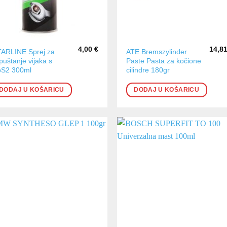
4,00
€
14,8
TARLINE Sprej za
ATE Bremszylinder
puštanje vijaka s
Paste Pasta za kočione
S2 300ml
cilindre 180gr
DODAJ U KOŠARICU
DODAJ U KOŠARICU