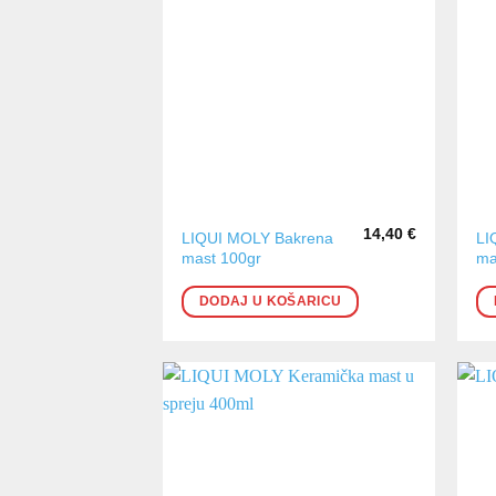
14,40
€
LIQUI MOLY Bakrena
LI
mast 100gr
ma
DODAJ U KOŠARICU