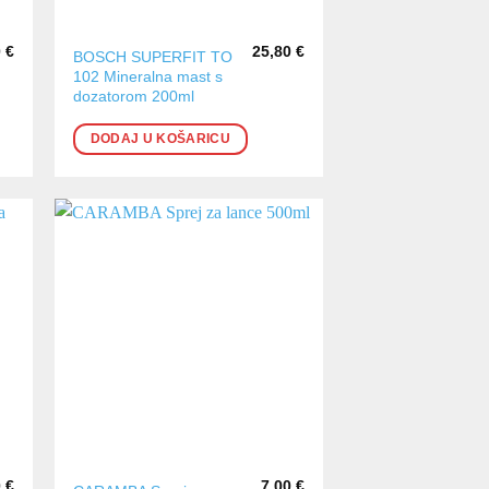
0
€
25,80
€
BOSCH SUPERFIT TO
102 Mineralna mast s
dozatorom 200ml
DODAJ U KOŠARICU
0
€
7,00
€