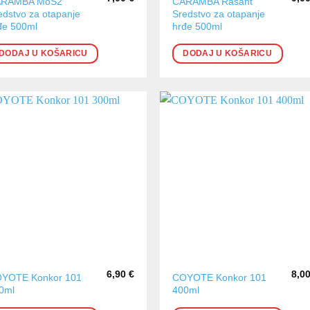
ARAMBA MoS2
CARAMBA Rasant
edstvo za otapanje
Sredstvo za otapanje
đe 500ml
hrđe 500ml
DODAJ U KOŠARICU
DODAJ U KOŠARICU
6,90
€
8,0
YOTE Konkor 101
COYOTE Konkor 101
0ml
400ml