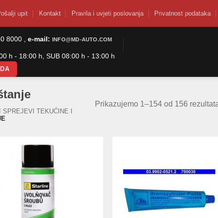
ošalji upit
Kontakt
Pravila i uvjeti poslovanja
Privatnost podataka
50 8000 ,
e-mail:
INFO@MD-AUTO.COM
0 h - 18:00 h, SUB 08:00 h - 13:00 h
ODA
štanje
Prikazujemo 1–154 od 156 rezultat
I SPREJEVI TEKUĆINE I
JE