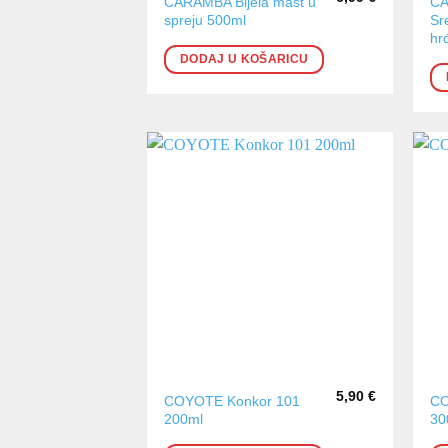
CARAMBA Bijela mast u
C
spreju 500ml
Sr
hr
DODAJ U KOŠARICU
5,90
€
COYOTE Konkor 101
CO
200ml
30