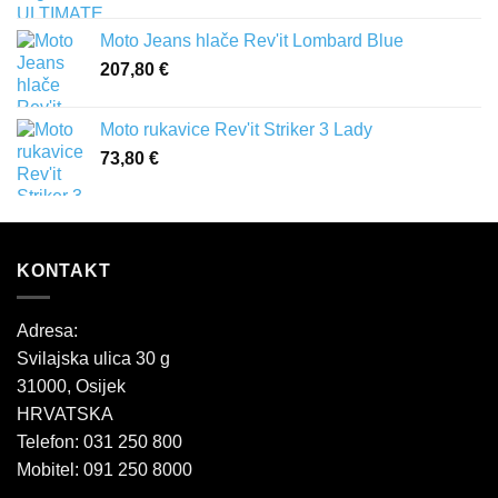
Moto Jeans hlače Rev'it Lombard Blue
207,80
€
Moto rukavice Rev'it Striker 3 Lady
73,80
€
KONTAKT
Adresa:
Svilajska ulica 30 g
31000, Osijek
HRVATSKA
Telefon: 031 250 800
Mobitel: 091 250 8000