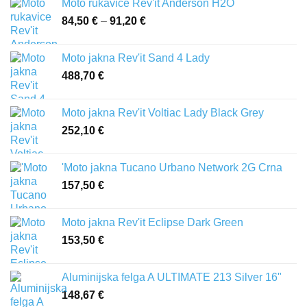
Moto rukavice Rev'it Anderson H2O
84,50
€
–
91,20
€
Raspon
cijena:
od
Moto jakna Rev'it Sand 4 Lady
84,50 €
488,70
€
do
91,20 €
Moto jakna Rev'it Voltiac Lady Black Grey
252,10
€
'Moto jakna Tucano Urbano Network 2G Crna
157,50
€
Moto jakna Rev'it Eclipse Dark Green
153,50
€
Aluminijska felga A ULTIMATE 213 Silver 16"
148,67
€