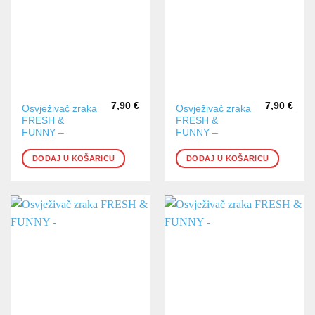
stranici
stranici
proizvoda
proizvoda
7,90
€
7,90
€
Osvježivač zraka
Osvježivač zraka
FRESH &
FRESH &
FUNNY –
FUNNY –
DODAJ U KOŠARICU
DODAJ U KOŠARICU