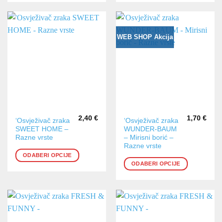
se
se
mogu
mogu
odabrati
odabrati
na
na
WEB SHOP Akcija
stranici
stranici
proizvoda
proizvoda
2,40
€
1,70
€
Ovaj
Ovaj
‘Osvježivač zraka
‘Osvježivač zraka
SWEET HOME –
WUNDER-BAUM
proizvod
proizvod
Razne vrste
– Mirisni borić –
ima
ima
Razne vrste
više
više
ODABERI OPCIJE
varijanti.
varijanti.
ODABERI OPCIJE
Opcije
Opcije
se
se
mogu
mogu
odabrati
odabrati
na
na