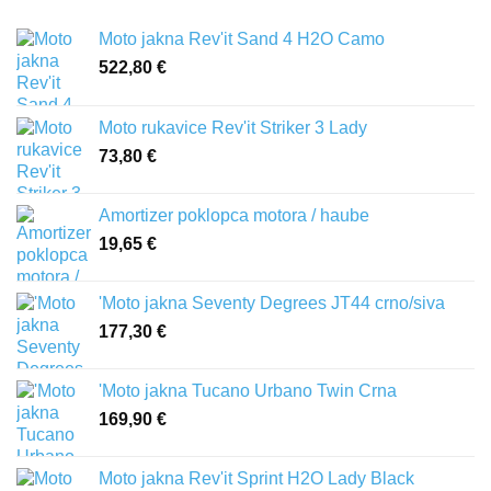
Moto jakna Rev'it Sand 4 H2O Camo
522,80
€
Moto rukavice Rev'it Striker 3 Lady
73,80
€
Amortizer poklopca motora / haube
19,65
€
'Moto jakna Seventy Degrees JT44 crno/siva
177,30
€
'Moto jakna Tucano Urbano Twin Crna
169,90
€
Moto jakna Rev'it Sprint H2O Lady Black