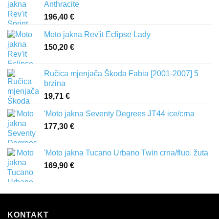
Anthracite
196,40
€
Moto jakna Rev'it Eclipse Lady
150,20
€
Ručica mjenjača Škoda Fabia [2001-2007] 5
brzina
19,71
€
'Moto jakna Seventy Degrees JT44 ice/crna
177,30
€
'Moto jakna Tucano Urbano Twin crna/fluo. žuta
169,90
€
KONTAKT