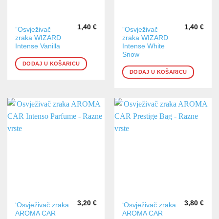
1,40
€
1,40
€
”Osvježivač
”Osvježivač
zraka WIZARD
zraka WIZARD
Intense Vanilla
Intense White
Snow
DODAJ U KOŠARICU
DODAJ U KOŠARICU
3,20
€
3,80
€
Ovaj
Ovaj
‘Osvježivač zraka
‘Osvježivač zraka
AROMA CAR
AROMA CAR
proizvod
proizvod