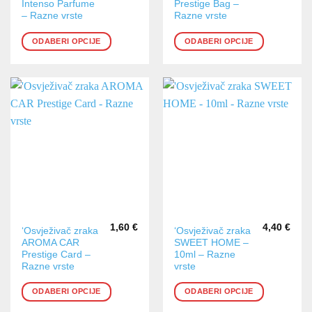
Intenso Parfume
Prestige Bag –
ima
ima
– Razne vrste
Razne vrste
više
više
varijanti.
varijanti.
ODABERI OPCIJE
ODABERI OPCIJE
Opcije
Opcije
se
se
mogu
mogu
odabrati
odabrati
na
na
stranici
stranici
proizvoda
proizvoda
1,60
€
4,40
€
Ovaj
Ovaj
‘Osvježivač zraka
‘Osvježivač zraka
AROMA CAR
SWEET HOME –
proizvod
proizvod
Prestige Card –
10ml – Razne
ima
ima
Razne vrste
vrste
više
više
varijanti.
varijanti.
ODABERI OPCIJE
ODABERI OPCIJE
Opcije
Opcije