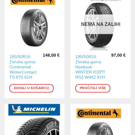
NEMA NA ZALIHI
148,00
€
97,00
€
185/50R16
185/50R16
Zimska guma
Zimska guma
Continental
Hankook
WinterContact
WINTER ICEPT
TS 870 81H
RS3 W462 81H
DODAJ U KOŠARICU
PROČITAJ VIŠE