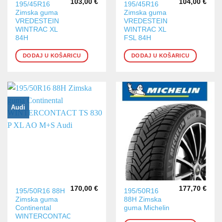
103,00
€
104,00
€
195/45R16
195/45R16
Zimska guma
Zimska guma
VREDESTEIN
VREDESTEIN
WINTRAC XL
WINTRAC XL
84H
FSL 84H
DODAJ U KOŠARICU
DODAJ U KOŠARICU
Audi
170,00
€
177,70
€
195/50R16 88H
195/50R16
Zimska guma
88H Zimska
Continental
guma Michelin
WINTERCONTACT