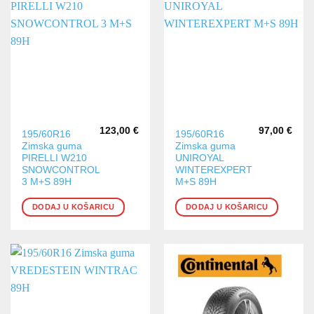
123,00
€
97,00
€
195/60R16
195/60R16
Zimska guma
Zimska guma
PIRELLI W210
UNIROYAL
SNOWCONTROL
WINTEREXPERT
3 M+S 89H
M+S 89H
DODAJ U KOŠARICU
DODAJ U KOŠARICU