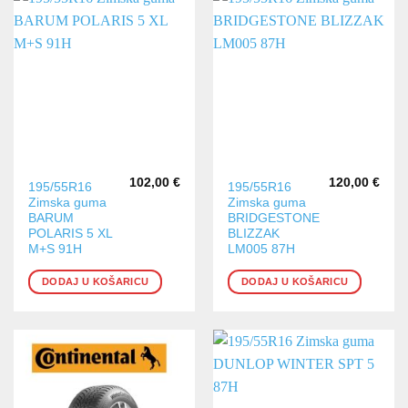
102,00
€
120,00
€
195/55R16
195/55R16
Zimska guma
Zimska guma
BARUM
BRIDGESTONE
POLARIS 5 XL
BLIZZAK
M+S 91H
LM005 87H
DODAJ U KOŠARICU
DODAJ U KOŠARICU