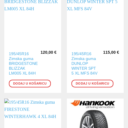
120,00
€
115,00
€
195/45R16
195/45R16
Zimska guma
Zimska guma
BRIDGESTONE
DUNLOP
BLIZZAK
WINTER SPT
LM005 XL 84H
5 XL MFS 84V
DODAJ U KOŠARICU
DODAJ U KOŠARICU