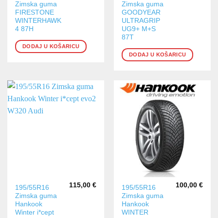
Zimska guma
Zimska guma
FIRESTONE
GOODYEAR
WINTERHAWK
ULTRAGRIP
4 87H
UG9+ M+S
87T
DODAJ U KOŠARICU
DODAJ U KOŠARICU
115,00
€
100,00
€
195/55R16
195/55R16
Zimska guma
Zimska guma
Hankook
Hankook
Winter i*cept
WINTER