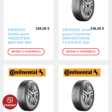
108,00
€
146,00
€
195/60R16
195/65R16 Zimska
Zimska guma
guma Continental
VREDESTEIN
WINTERCONTACT
WINTRAC 89H
TS 870 EVC 92H
DODAJ U KOŠARICU
DODAJ U KOŠARICU
KONTAKT