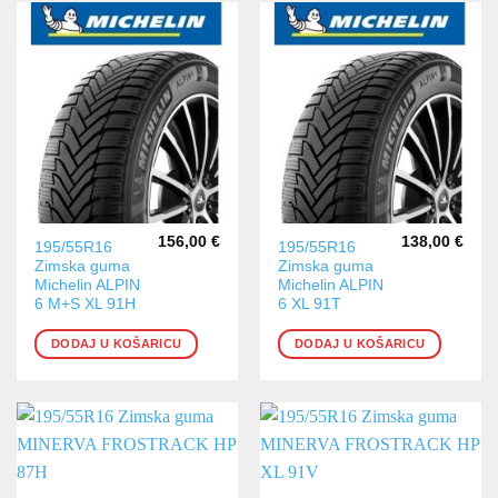
156,00
€
138,00
€
195/55R16
195/55R16
Zimska guma
Zimska guma
Michelin ALPIN
Michelin ALPIN
6 M+S XL 91H
6 XL 91T
DODAJ U KOŠARICU
DODAJ U KOŠARICU