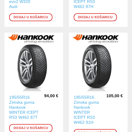
evo2 W320
ICEPT RS3
Audi
W462 87H
DODAJ U KOŠARICU
DODAJ U KOŠARICU
94,00
€
105,00
€
195/55R16
195/55R16
Zimska guma
Zimska guma
Hankook
Hankook
WINTER ICEPT
WINTER
RS3 W462 87T
ICEPT RS3
W462 91H
DODAJ U KOŠARICU