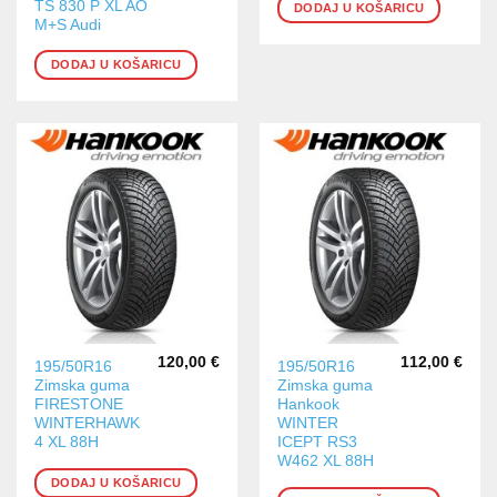
TS 830 P XL AO
DODAJ U KOŠARICU
M+S Audi
DODAJ U KOŠARICU
120,00
€
112,00
€
195/50R16
195/50R16
Zimska guma
Zimska guma
FIRESTONE
Hankook
WINTERHAWK
WINTER
4 XL 88H
ICEPT RS3
W462 XL 88H
DODAJ U KOŠARICU