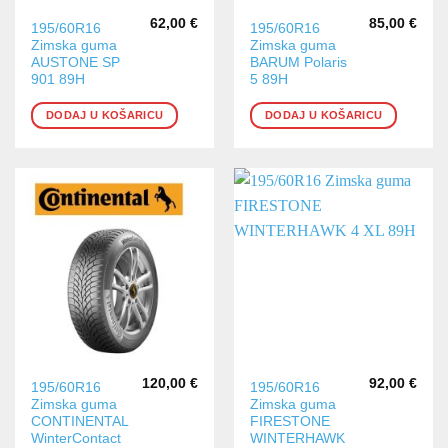
62,00
€
85,00
€
195/60R16
195/60R16
Zimska guma
Zimska guma
AUSTONE SP
BARUM Polaris
901 89H
5 89H
DODAJ U KOŠARICU
DODAJ U KOŠARICU
120,00
€
92,00
€
195/60R16
195/60R16
Zimska guma
Zimska guma
CONTINENTAL
FIRESTONE
WinterContact
WINTERHAWK