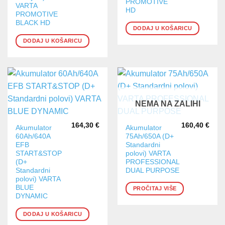
PROMOTIVE
VARTA
HD
PROMOTIVE
BLACK HD
DODAJ U KOŠARICU
DODAJ U KOŠARICU
NEMA NA ZALIHI
164,30
€
160,40
€
Akumulator
Akumulator
60Ah/640A
75Ah/650A (D+
EFB
Standardni
START&STOP
polovi) VARTA
(D+
PROFESSIONAL
Standardni
DUAL PURPOSE
polovi) VARTA
BLUE
PROČITAJ VIŠE
DYNAMIC
DODAJ U KOŠARICU