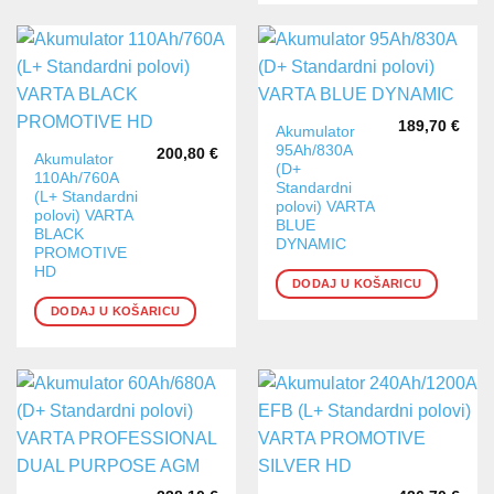
189,70
€
Akumulator
95Ah/830A
200,80
€
Akumulator
(D+
110Ah/760A
Standardni
(L+ Standardni
polovi) VARTA
polovi) VARTA
BLUE
BLACK
DYNAMIC
PROMOTIVE
HD
DODAJ U KOŠARICU
DODAJ U KOŠARICU