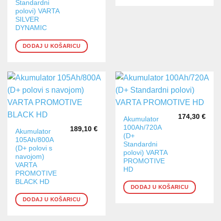
Standardni
polovi) VARTA
SILVER
DYNAMIC
DODAJ U KOŠARICU
174,30
€
Akumulator
100Ah/720A
189,10
€
Akumulator
(D+
105Ah/800A
Standardni
(D+ polovi s
polovi) VARTA
navojom)
PROMOTIVE
VARTA
HD
PROMOTIVE
BLACK HD
DODAJ U KOŠARICU
DODAJ U KOŠARICU