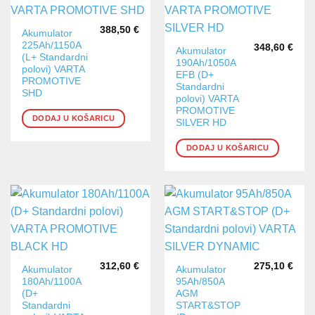
388,50
€
Akumulator
225Ah/1150A
348,60
€
Akumulator
(L+ Standardni
190Ah/1050A
polovi) VARTA
EFB (D+
PROMOTIVE
Standardni
SHD
polovi) VARTA
PROMOTIVE
DODAJ U KOŠARICU
SILVER HD
DODAJ U KOŠARICU
312,60
€
275,10
€
Akumulator
Akumulator
180Ah/1100A
95Ah/850A
(D+
AGM
Standardni
START&STOP