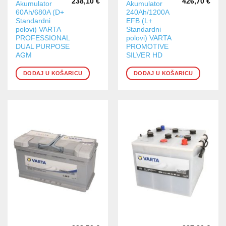
238,10
€
426,70
€
Akumulator
Akumulator
60Ah/680A (D+
240Ah/1200A
Standardni
EFB (L+
polovi) VARTA
Standardni
PROFESSIONAL
polovi) VARTA
DUAL PURPOSE
PROMOTIVE
AGM
SILVER HD
DODAJ U KOŠARICU
DODAJ U KOŠARICU