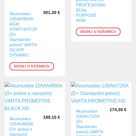
PROFESIONAL
DUAL
301,30
€
Akumulator
PURPOSE
105Ah/950A
AGM
AGM
START&STOP
DODAJ U KOŠARICU
(D+
Standardni
polovi) VARTA
SILVER
DYNAMIC
DODAJ U KOŠARICU
174,30
€
Akumulator
100Ah/720A
189,10
€
Akumulator
(D+
105Ah/800A
Standardni
(D+ polovi s
polovi) VARTA
navojom)