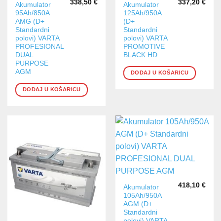
338,50
€
337,20
€
Akumulator
Akumulator
95Ah/850A
125Ah/950A
AMG (D+
(D+
Standardni
Standardni
polovi) VARTA
polovi) VARTA
PROFESIONAL
PROMOTIVE
DUAL
BLACK HD
PURPOSE
AGM
DODAJ U KOŠARICU
DODAJ U KOŠARICU
418,10
€
Akumulator
105Ah/950A
AGM (D+
Standardni
polovi) VARTA