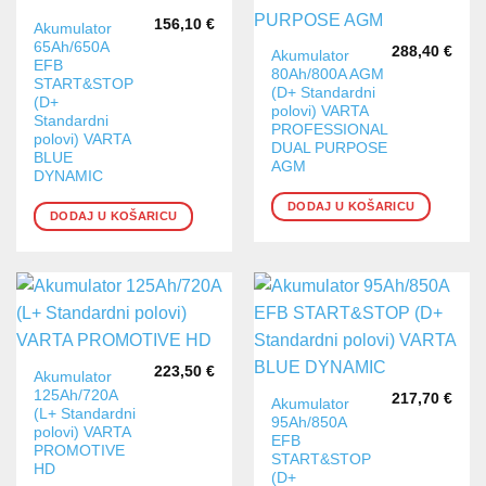
156,10
€
Akumulator
65Ah/650A
288,40
€
Akumulator
EFB
80Ah/800A AGM
START&STOP
(D+ Standardni
(D+
polovi) VARTA
Standardni
PROFESSIONAL
polovi) VARTA
DUAL PURPOSE
BLUE
AGM
DYNAMIC
DODAJ U KOŠARICU
DODAJ U KOŠARICU
223,50
€
Akumulator
125Ah/720A
217,70
€
Akumulator
(L+ Standardni
95Ah/850A
polovi) VARTA
EFB
PROMOTIVE
START&STOP
HD
(D+