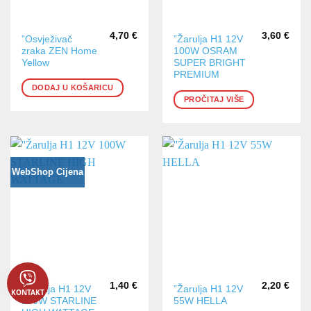
4,70
€
3,60
€
”Osvježivač
”Žarulja H1 12V
zraka ZEN Home
100W OSRAM
Yellow
SUPER BRIGHT
PREMIUM
DODAJ U KOŠARICU
PROČITAJ VIŠE
WebShop Cijena
1,40
€
2,20
€
”Žarulja H1 12V
”Žarulja H1 12V
KONTAKT
100W STARLINE
55W HELLA