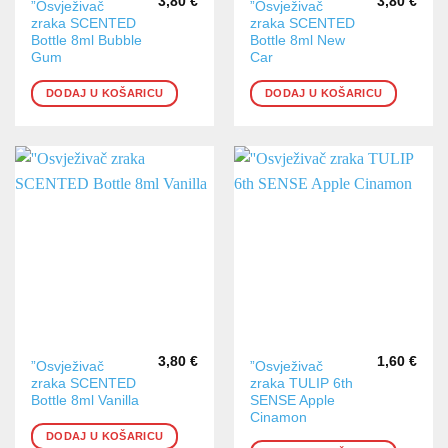
3,80
€
3,80
€
”Osvježivač
”Osvježivač
zraka SCENTED
zraka SCENTED
Bottle 8ml Bubble
Bottle 8ml New
Gum
Car
DODAJ U KOŠARICU
DODAJ U KOŠARICU
3,80
€
1,60
€
”Osvježivač
”Osvježivač
zraka SCENTED
zraka TULIP 6th
Bottle 8ml Vanilla
SENSE Apple
Cinamon
DODAJ U KOŠARICU