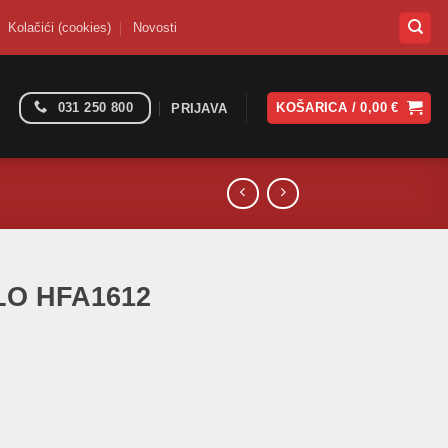
Kolačići (cookies)
Novosti
031 250 800
KOŠARICA /
0,00
€
PRIJAVA
FLO HFA1612