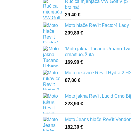
Ručica mjenjača VW Golf V (5
brzina)
29,40
€
Moto hlače Rev'it Factor4 Lady
209,80
€
'Moto jakna Tucano Urbano Twi
crna/fluo. žuta
169,90
€
Moto rukavice Rev'it Hydra 2 H
87,80
€
Moto jakna Rev'it Lucid Crno Bi
223,90
€
Moto Jeans hlače Rev'it Vendo
182,30
€