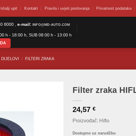
ošalji upit
Kontakt
Pravila i uvjeti poslovanja
Privatnost podataka
50 8000 ,
e-mail:
INFO@MD-AUTO.COM
0 h - 18:00 h, SUB 08:00 h - 13:00 h
ODA
 DIJELOVI
/
FILTERI ZRAKA
Filter zraka HI
24,57
€
Proizvođač: Hiflo
Dostupno uz narudžbu