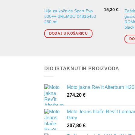
15,30
€
Ulje za kočnice Sport Evo
Zašti
500++ BREMBO 04816450
guard
250 ml
RDMO
black
DODAJ U KOŠARICU
DO
DIO ISTAKNUTIH PROIZVODA
Moto jakna Rev'it Afterburn H20
274,20
€
Moto Jeans hlače Rev'it Lomba
Grey
207,80
€