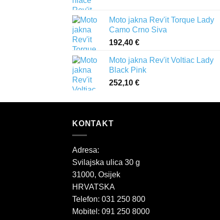
Moto jakna Rev'it Torque Lady
Camo Crno Siva
192,40
€
Moto jakna Rev'it Voltiac Lady
Black Pink
252,10
€
KONTAKT
Adresa:
Svilajska ulica 30 g
31000, Osijek
HRVATSKA
Telefon: 031 250 800
Mobitel: 091 250 8000