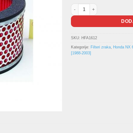
Filter zraka HIFLO HFA1612 ko
DOD
SKU:
HFA1612
Kategorije:
Filteri zraka
,
Honda NX 
[1988-2003]