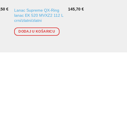
,50
€
145,70
€
Lanac Supreme QX-Ring
Lanac Supreme QX-
lanac EK 520 MVXZ2 112 L
lanac EK 520 MVXZ
crni/zlatni/zlatni
L, NEW GEN 2015
zlatni/zlatni
DODAJ U KOŠARICU
DODAJ U KOŠARI