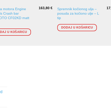
163,80
€
17
ta motora Engine
Spremnik kočionog ulja –
s Crash bar
posuda za kočiono ulje – L
TO CF02KD matt
tip
DODAJ U KOŠARICU
DAJ U KOŠARICU
rd