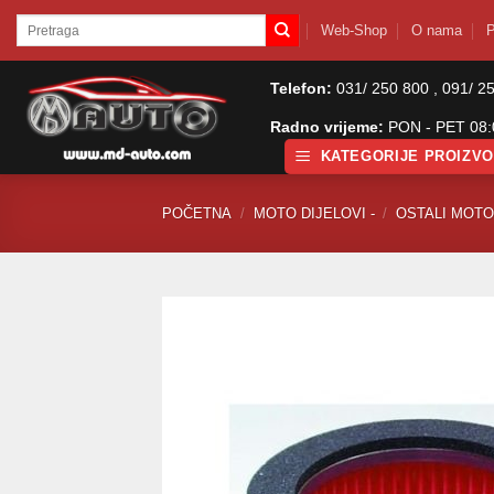
Skip
Pretraži:
Web-Shop
O nama
P
to
content
Telefon:
031/ 250 800 , 091/ 2
Radno vrijeme:
PON - PET 08:0
KATEGORIJE PROIZV
POČETNA
/
MOTO DIJELOVI -
/
OSTALI MOTO