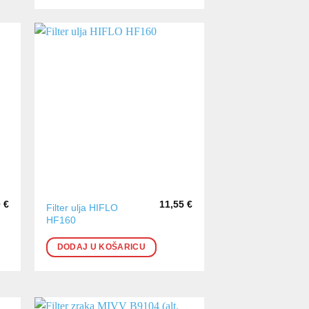
0
€
11,55
€
Filter ulja HIFLO
HF160
DODAJ U KOŠARICU