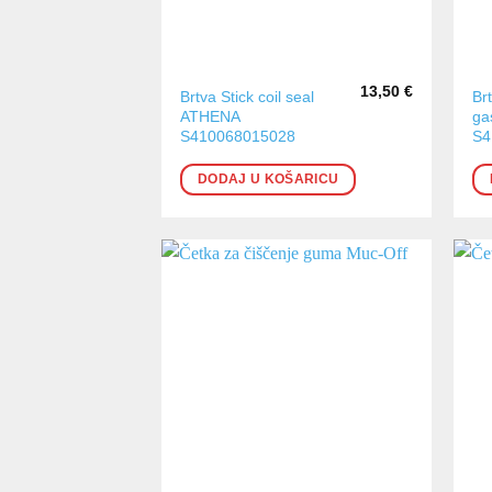
13,50
€
Brtva Stick coil seal
Br
ATHENA
ga
S410068015028
S4
DODAJ U KOŠARICU