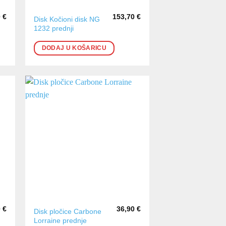
0
€
153,70
€
Disk Kočioni disk NG
1232 prednji
DODAJ U KOŠARICU
0
€
36,90
€
Disk pločice Carbone
Lorraine prednje