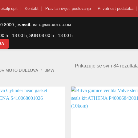
ošalji upit
Kontakt
Pravila i uvjeti poslovanja
Privatnost podataka
50 8000 ,
e-mail:
INFO@MD-AUTO.COM
0 h - 18:00 h, SUB 08:00 h - 13:00 h
DA
Prikazuje se svih 84 rezultat
OR MOTO DIJELOVA
/
BMW