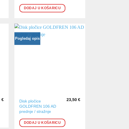
DODAJ U KOŠARICU
Pogledaj opis
0
€
23,50
€
Disk pločice
GOLDFREN 106 AD
prednje / stražnje
DODAJ U KOŠARICU