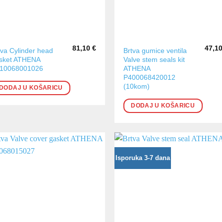
81,10
€
47,1
tva Cylinder head
Brtva gumice ventila
sket ATHENA
Valve stem seals kit
10068001026
ATHENA
P400068420012
(10kom)
DODAJ U KOŠARICU
DODAJ U KOŠARICU
Isporuka 3-7 dana