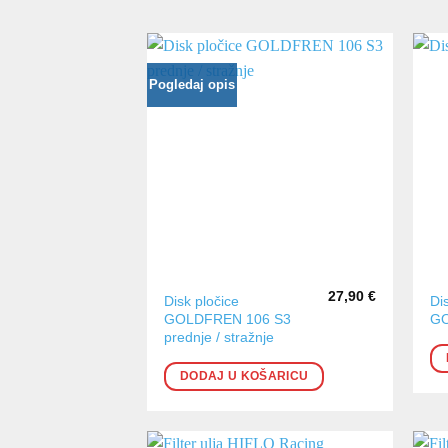
Pogledaj opis
27,90
€
Disk pločice
Di
GOLDFREN 106 S3
GO
prednje / stražnje
DODAJ U KOŠARICU