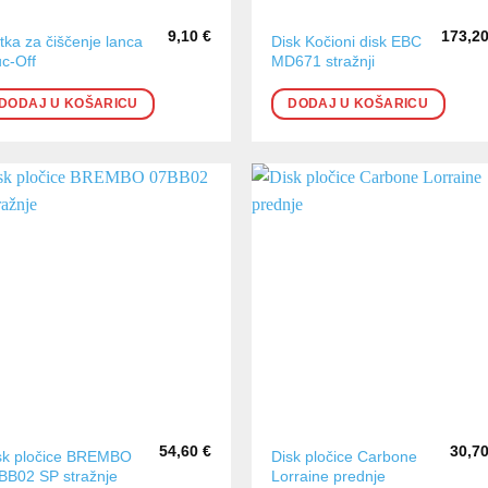
9,10
€
173,2
tka za čiščenje lanca
Disk Kočioni disk EBC
c-Off
MD671 stražnji
DODAJ U KOŠARICU
DODAJ U KOŠARICU
54,60
€
30,7
sk pločice BREMBO
Disk pločice Carbone
BB02 SP stražnje
Lorraine prednje