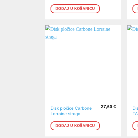
DODAJ U KOŠARICU
27,60
€
Disk pločice Carbone
Di
Lorraine straga
FA
DODAJ U KOŠARICU