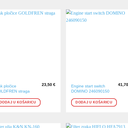
23,50
€
41,7
sk pločice
Engine start switch
LDFREN straga
DOMINO 246090150
DODAJ U KOŠARICU
DODAJ U KOŠARICU