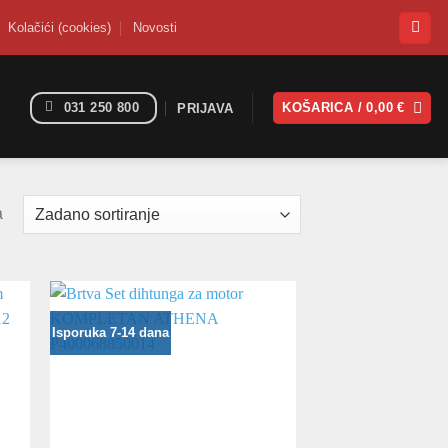
Kolačići (cookies)
Novosti
031 250 800
KOŠARICA /
0,00
€
PRIJAVA
a
Isporuka 7-14 dana