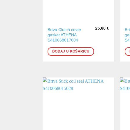
25,60
€
Brtva Clutch cover
Br
gasket ATHENA
ga
S410068017004
S4
DODAJ U KOŠARICU