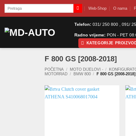
Skip
Pretraži:
Web-Shop
O nama
P
to
content
Telefon:
031/ 250 800 , 091/ 2
Radno vrijeme:
PON - PET 08:0
KATEGORIJE PROIZVO
F 800 GS [2008-2018]
POČETNA
/
MOTO DIJELOVI -
/
KONFIGURAT
MOTORRAD
/
BMW 800
/
F 800 GS [2008-2018]