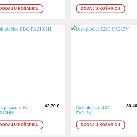
DODAJ U KOŠARICU
DODAJ U KOŠARICU
42,70
€
30,4
sk pločice EBC
Disk pločice EBC
213HH
FA213V
DODAJ U KOŠARICU
DODAJ U KOŠARICU