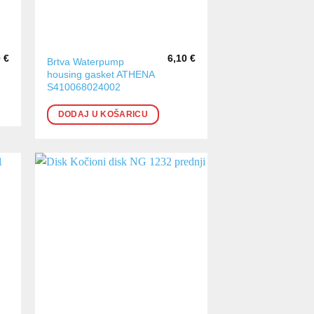
0
€
6,10
€
Brtva Waterpump
housing gasket ATHENA
S410068024002
DODAJ U KOŠARICU