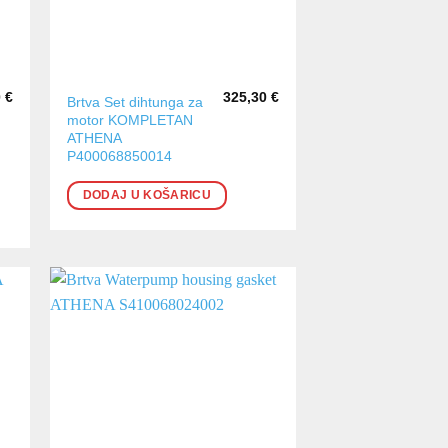
0
€
325,30
€
Brtva Set dihtunga za
motor KOMPLETAN
ATHENA
P400068850014
DODAJ U KOŠARICU