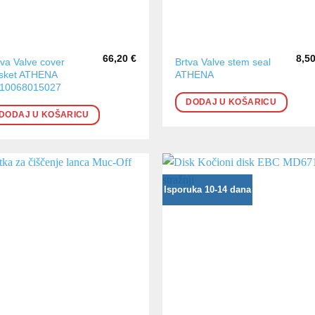
66,20
€
8,5
tva Valve cover
Brtva Valve stem seal
sket ATHENA
ATHENA
10068015027
DODAJ U KOŠARICU
DODAJ U KOŠARICU
Isporuka 10-14 dana