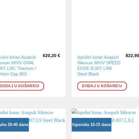
620,20
€
822,9
pušni lonac Auspuh
Ispušni lonac Auspuh
lencer MIVV OVAL
Silencer MIVV SPEED
007.LNC Titanium /
EDGE B.007.LRB
rbon Cap BIG
Steel Black
DODAJ U KOŠARICU
DODAJ U KOŠARICU
uka 20-40 dana
Isporuka 10-15 dana