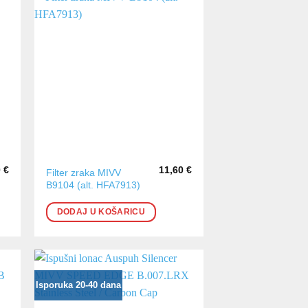
0
€
11,60
€
Filter zraka MIVV
B9104 (alt. HFA7913)
DODAJ U KOŠARICU
Isporuka 20-40 dana