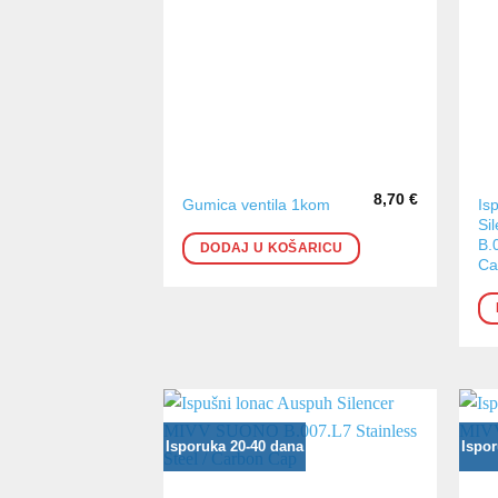
8,70
€
Is
Gumica ventila 1kom
Si
B.
DODAJ U KOŠARICU
Ca
Isporuka 20-40 dana
Ispor