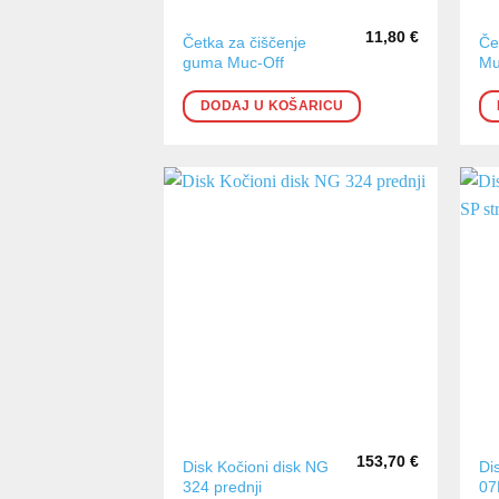
11,80
€
Četka za čiščenje
Če
guma Muc-Off
Mu
DODAJ U KOŠARICU
153,70
€
Disk Kočioni disk NG
Di
324 prednji
07