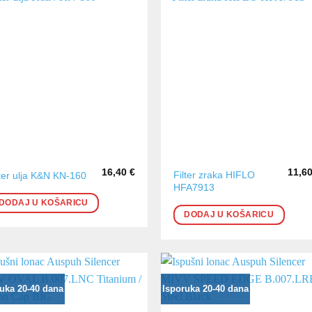
16,40
€
11,6
Filter zraka HIFLO
lter ulja K&N KN-160
HFA7913
DODAJ U KOŠARICU
DODAJ U KOŠARICU
uka 20-40 dana
Isporuka 20-40 dana