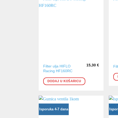
15,30
€
Filter ulja HIFLO
Fi
Racing HF160RC
DODAJ U KOŠARICU
Isporuka 4-7 dana
Ispor