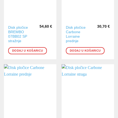
54,60
€
30,70
€
Disk pločice
Disk pločice
BREMBO
Carbone
07BB02 SP
Lorraine
stražnje
prednje
DODAJ U KOŠARICU
DODAJ U KOŠARICU