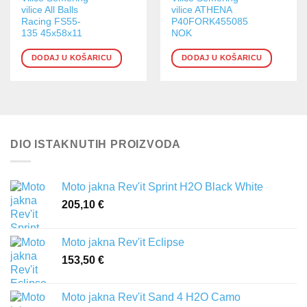
vilice All Balls
vilice ATHENA
Racing FS55-
P40FORK455085
135 45x58x11
NOK
DODAJ U KOŠARICU
DODAJ U KOŠARICU
DIO ISTAKNUTIH PROIZVODA
Moto jakna Rev'it Sprint H2O Black White
205,10
€
Moto jakna Rev'it Eclipse
153,50
€
Moto jakna Rev'it Sand 4 H2O Camo