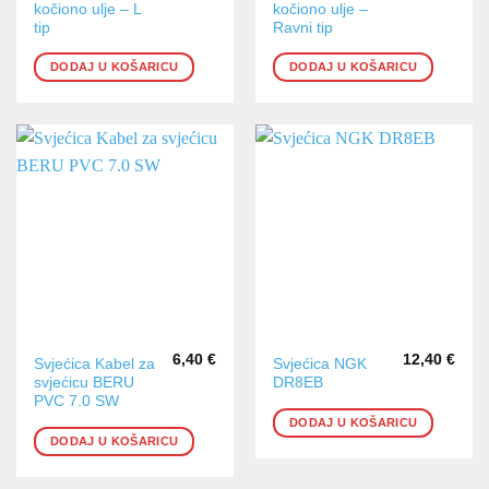
kočiono ulje – L
kočiono ulje –
tip
Ravni tip
DODAJ U KOŠARICU
DODAJ U KOŠARICU
6,40
€
12,40
€
Svjećica Kabel za
Svjećica NGK
svjećicu BERU
DR8EB
PVC 7.0 SW
DODAJ U KOŠARICU
DODAJ U KOŠARICU