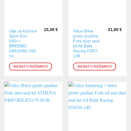
proizvoda
15,30
€
21,00
€
Ulje za kočnice
Vilice Brtve
Sport Evo
protiv prašine
500++
Fork dust seal
BREMBO
kit All Balls
04816450 250
Racing FD57-
ml
138
DODAJ U KOŠARICU
DODAJ U KOŠARICU