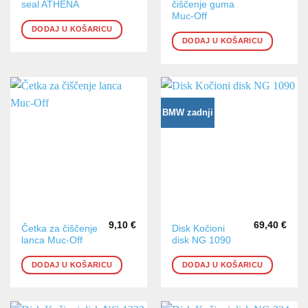
seal ATHENA
čiščenje guma
Muc-Off
DODAJ U KOŠARICU
DODAJ U KOŠARICU
BMW zadnji
9,10
€
69,40
€
Četka za čiščenje
Disk Kočioni
lanca Muc-Off
disk NG 1090
DODAJ U KOŠARICU
DODAJ U KOŠARICU