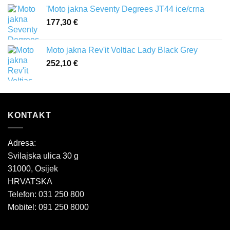
'Moto jakna Seventy Degrees JT44 ice/crna
177,30
€
Moto jakna Rev'it Voltiac Lady Black Grey
252,10
€
KONTAKT
Adresa:
Svilajska ulica 30 g
31000, Osijek
HRVATSKA
Telefon: 031 250 800
Mobitel: 091 250 8000