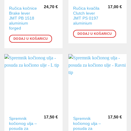
24,70
€
17,00
€
Ručica kočnice
Ručica kvačila
Brake lever
Clutch lever
JMT PB 1518
JMT PS 0197
aluminium
aluminium
forged
DODAJ U KOŠARICU
DODAJ U KOŠARICU
17,50
€
17,50
€
Spremnik
Spremnik
kočionog ulja –
kočionog ulja –
posuda za
posuda za