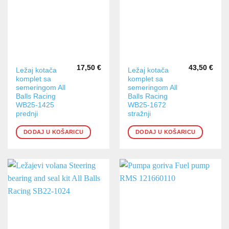
17,50
€
43,50
€
Ležaj kotača
Ležaj kotača
komplet sa
komplet sa
semeringom All
semeringom All
Balls Racing
Balls Racing
WB25-1425
WB25-1672
prednji
stražnji
DODAJ U KOŠARICU
DODAJ U KOŠARICU