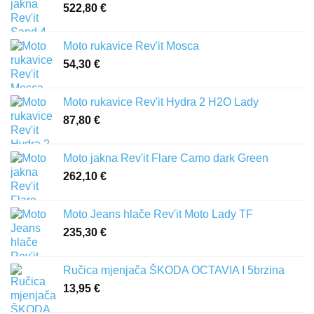
522,80
€
Moto rukavice Rev'it Mosca
54,30
€
Moto rukavice Rev'it Hydra 2 H2O Lady
87,80
€
Moto jakna Rev'it Flare Camo dark Green
262,10
€
Moto Jeans hlače Rev'it Moto Lady TF
235,30
€
Ručica mjenjača ŠKODA OCTAVIA I 5brzina
13,95
€