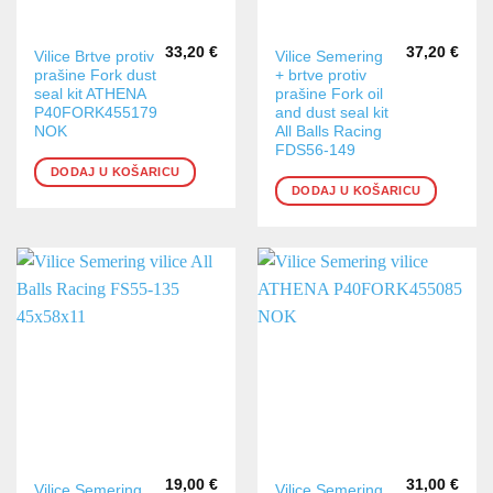
33,20
€
37,20
€
Vilice Brtve protiv
Vilice Semering
prašine Fork dust
+ brtve protiv
seal kit ATHENA
prašine Fork oil
P40FORK455179
and dust seal kit
NOK
All Balls Racing
FDS56-149
DODAJ U KOŠARICU
DODAJ U KOŠARICU
19,00
€
31,00
€
Vilice Semering
Vilice Semering