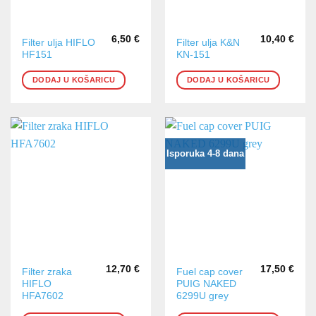
6,50
€
10,40
€
Filter ulja HIFLO
Filter ulja K&N
HF151
KN-151
DODAJ U KOŠARICU
DODAJ U KOŠARICU
Isporuka 4-8 dana
12,70
€
17,50
€
Filter zraka
Fuel cap cover
HIFLO
PUIG NAKED
HFA7602
6299U grey