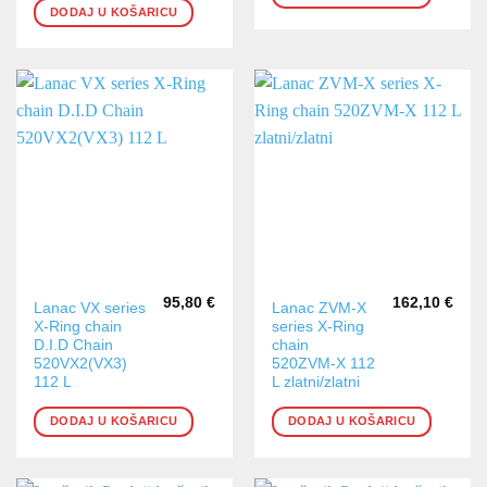
DODAJ U KOŠARICU
95,80
€
162,10
€
Lanac VX series
Lanac ZVM-X
X-Ring chain
series X-Ring
D.I.D Chain
chain
520VX2(VX3)
520ZVM-X 112
112 L
L zlatni/zlatni
DODAJ U KOŠARICU
DODAJ U KOŠARICU