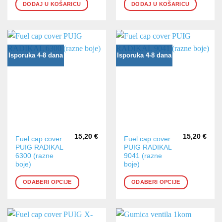
DODAJ U KOŠARICU
DODAJ U KOŠARICU
Isporuka 4-8 dana
Isporuka 4-8 dana
15,20
€
15,20
€
Ovaj
Ovaj
Fuel cap cover
Fuel cap cover
PUIG RADIKAL
PUIG RADIKAL
proizvod
proizvod
6300 (razne
9041 (razne
ima
ima
boje)
boje)
više
više
varijanti.
varijanti.
ODABERI OPCIJE
ODABERI OPCIJE
Opcije
Opcije
se
se
mogu
mogu
odabrati
odabrati