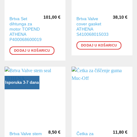
101,00
€
38,10
€
Brtva Set
Brtva Valve
dihtunga za
cover gasket
motor TOPEND
ATHENA
ATHENA
S410068015033
P400068600019
DODAJ U KOŠARICU
DODAJ U KOŠARICU
Isporuka 3-7 dana
8,50
€
11,80
€
Brtva Valve stem
Četka za