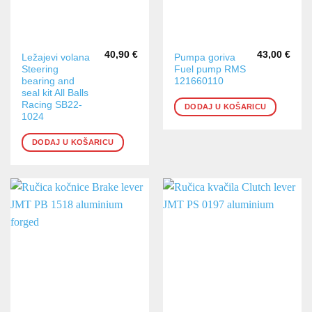
40,90
€
43,00
€
Ležajevi volana
Pumpa goriva
Steering
Fuel pump RMS
bearing and
121660110
seal kit All Balls
Racing SB22-
DODAJ U KOŠARICU
1024
DODAJ U KOŠARICU