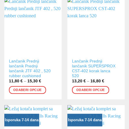
Ovaj
Ovaj
Lančanik Prednji
Lančanik Prednji
lančanik Prednji
lančanik SUPERSPROX
proizvod
proizvod
lančanik JTF 402 , 520
CST-402 korak lanca
ima
ima
rubber cushioned
520
više
više
11,80
€
–
15,30
€
Raspon
13,20
€
–
16,80
€
Raspon
cijena:
cijena:
varijanti.
varijanti.
od
od
ODABERI OPCIJE
ODABERI OPCIJE
Opcije
Opcije
11,80 €
13,20 €
do
do
se
se
15,30 €
16,80 €
mogu
mogu
odabrati
odabrati
na
na
Isporuka 7-14 dana
Isporuka 7-14 dana
stranici
stranici
proizvoda
proizvoda