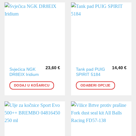
23,60
€
14,40
€
Ovaj
Svjećica NGK
Tank pad PUIG
DR8EIX Iridium
SPIRIT 5184
proizvod
ima
DODAJ U KOŠARICU
ODABERI OPCIJE
više
varijanti.
Opcije
se
mogu
odabrati
na
stranici