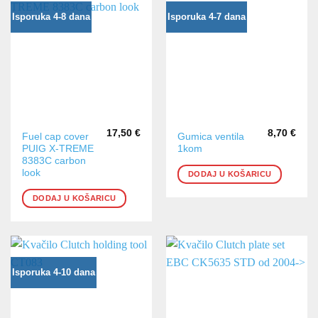
na
na
Isporuka 4-8 dana
Isporuka 4-7 dana
stranici
stranici
proizvoda
proizvoda
17,50
€
8,70
€
Fuel cap cover
Gumica ventila
PUIG X-TREME
1kom
8383C carbon
look
DODAJ U KOŠARICU
DODAJ U KOŠARICU
Isporuka 4-10 dana