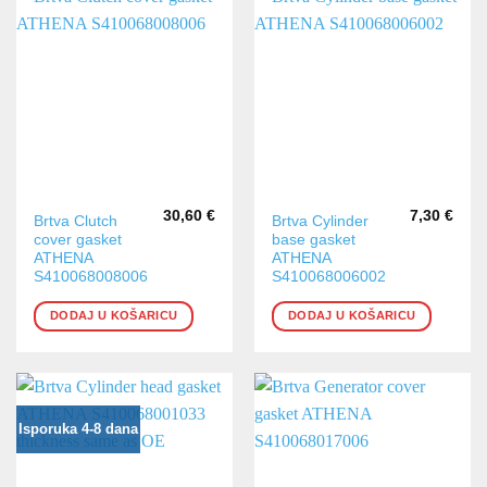
30,60
€
7,30
€
Brtva Clutch
Brtva Cylinder
cover gasket
base gasket
ATHENA
ATHENA
S410068008006
S410068006002
DODAJ U KOŠARICU
DODAJ U KOŠARICU
Isporuka 4-8 dana