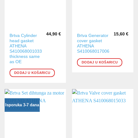
44,90
€
15,60
€
Brtva Cylinder
Brtva Generator
head gasket
cover gasket
ATHENA
ATHENA
S410068001033
S410068017006
thickness same
as OE
DODAJ U KOŠARICU
DODAJ U KOŠARICU
Isporuka 3-7 dana