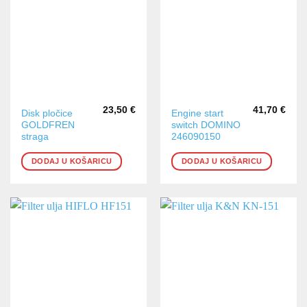
23,50
€
41,70
€
Disk pločice
Engine start
GOLDFREN
switch DOMINO
straga
246090150
DODAJ U KOŠARICU
DODAJ U KOŠARICU