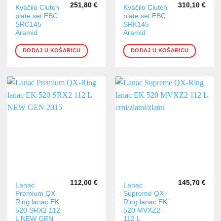
251,80
€
310,10
€
Kvačilo Clutch
Kvačilo Clutch
plate set EBC
plate set EBC
SRC145
SRK145
Aramid
Aramid
DODAJ U KOŠARICU
DODAJ U KOŠARICU
112,00
€
145,70
€
Lanac
Lanac
Premium QX-
Supreme QX-
Ring lanac EK
Ring lanac EK
520 SRX2 112
520 MVXZ2
L NEW GEN
112 L